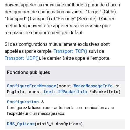
doivent appeler au moins une méthode à partir de chacun
des groupes de configuration suivants : "Target" (Cible),
"Transport" (Transport) et "Security" (Sécurité). D'autres
méthodes peuvent être appelées si nécessaire pour
remplacer le comportement par défaut.
Si des configurations mutuellement exclusives sont
appelées (par exemple,
Transport_TCP()
suivi de
Transport_UDP()
), le dernier à être appelé l'emporte.
Fonctions publiques
Configure
From
Message
(const
Weave
Message
Info
*a
Msg
Info
,
const
Inet
::
IPPacket
Info
*a
Packet
Info)
Configuration
&
Configurez la liaison pour autoriser la communication avec
l'expéditeur d'un message reçu.
DNS
_
Options
(uint8
_
t dns
Options)