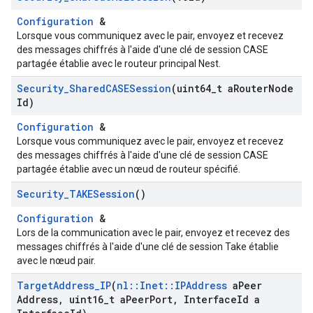
Configuration
&
Lorsque vous communiquez avec le pair, envoyez et recevez
des messages chiffrés à l'aide d'une clé de session CASE
partagée établie avec le routeur principal Nest.
Security
_
Shared
CASESession
(uint64
_
t a
Router
Node
Id)
Configuration
&
Lorsque vous communiquez avec le pair, envoyez et recevez
des messages chiffrés à l'aide d'une clé de session CASE
partagée établie avec un nœud de routeur spécifié.
Security
_
TAKESession
()
Configuration
&
Lors de la communication avec le pair, envoyez et recevez des
messages chiffrés à l'aide d'une clé de session Take établie
avec le nœud pair.
Target
Address
_
IP
(
nl
::
Inet
::
IPAddress
a
Peer
Address
,
uint16
_
t a
Peer
Port
,
Interface
Id a