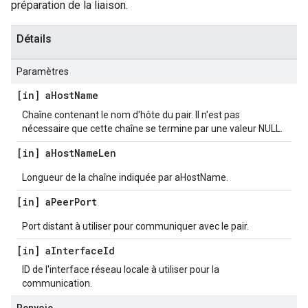
préparation de la liaison.
Détails
Paramètres
[in] a
Host
Name
Chaîne contenant le nom d'hôte du pair. Il n'est pas
nécessaire que cette chaîne se termine par une valeur NULL.
[in] a
Host
Name
Len
Longueur de la chaîne indiquée par aHostName.
[in] a
Peer
Port
Port distant à utiliser pour communiquer avec le pair.
[in] a
Interface
Id
ID de l'interface réseau locale à utiliser pour la
communication.