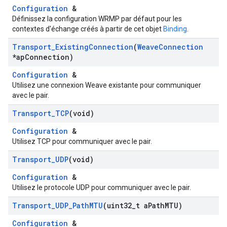
Configuration
&
Définissez la configuration WRMP par défaut pour les
contextes d'échange créés à partir de cet objet
Binding
.
Transport
_
Existing
Connection
(
Weave
Connection
*ap
Connection)
Configuration
&
Utilisez une connexion Weave existante pour communiquer
avec le pair.
Transport
_
TCP
(void)
Configuration
&
Utilisez TCP pour communiquer avec le pair.
Transport
_
UDP
(void)
Configuration
&
Utilisez le protocole UDP pour communiquer avec le pair.
Transport
_
UDP
_
Path
MTU
(uint32
_
t a
Path
MTU)
Configuration
&