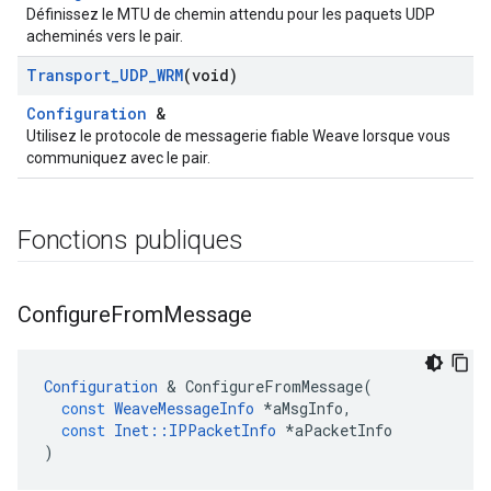
Définissez le MTU de chemin attendu pour les paquets UDP
acheminés vers le pair.
Transport
_
UDP
_
WRM
(void)
Configuration
&
Utilisez le protocole de messagerie fiable Weave lorsque vous
communiquez avec le pair.
Fonctions publiques
Configure
From
Message
Configuration
&
ConfigureFromMessage
(
const
WeaveMessageInfo
*
aMsgInfo
,
const
Inet
::
IPPacketInfo
*
aPacketInfo
)