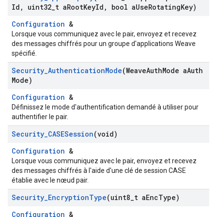
Id
,
uint32
_
t a
Root
Key
Id
,
bool a
Use
Rotating
Key)
Configuration
&
Lorsque vous communiquez avec le pair, envoyez et recevez
des messages chiffrés pour un groupe d'applications Weave
spécifié.
Security
_
Authentication
Mode
(Weave
Auth
Mode a
Auth
Mode)
Configuration
&
Définissez le mode d'authentification demandé à utiliser pour
authentifier le pair.
Security
_
CASESession
(void)
Configuration
&
Lorsque vous communiquez avec le pair, envoyez et recevez
des messages chiffrés à l'aide d'une clé de session CASE
établie avec le nœud pair.
Security
_
Encryption
Type
(uint8
_
t a
Enc
Type)
Configuration
&