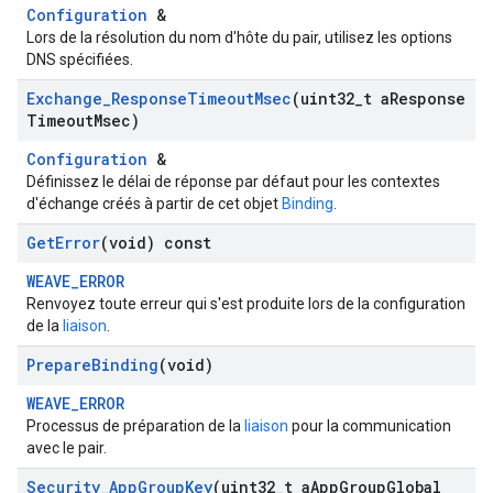
Configuration
&
Lors de la résolution du nom d'hôte du pair, utilisez les options
DNS spécifiées.
Exchange
_
Response
Timeout
Msec
(uint32
_
t a
Response
Timeout
Msec)
Configuration
&
Définissez le délai de réponse par défaut pour les contextes
d'échange créés à partir de cet objet
Binding
.
Get
Error
(void) const
WEAVE_ERROR
Renvoyez toute erreur qui s'est produite lors de la configuration
de la
liaison
.
Prepare
Binding
(void)
WEAVE_ERROR
Processus de préparation de la
liaison
pour la communication
avec le pair.
Security
_
App
Group
Key
(uint32
_
t a
App
Group
Global