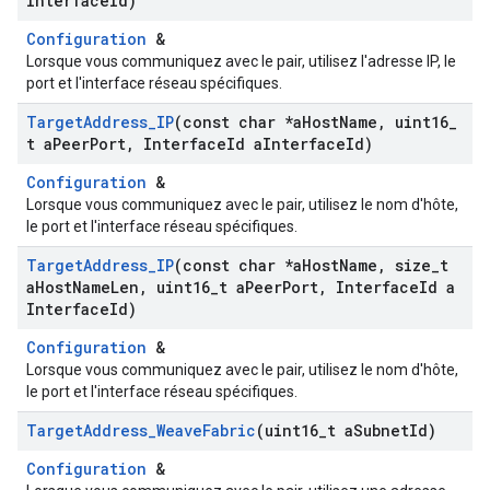
Interface
Id)
Configuration
&
Lorsque vous communiquez avec le pair, utilisez l'adresse IP, le
port et l'interface réseau spécifiques.
Target
Address
_
IP
(const char *a
Host
Name
,
uint16
_
t a
Peer
Port
,
Interface
Id a
Interface
Id)
Configuration
&
Lorsque vous communiquez avec le pair, utilisez le nom d'hôte,
le port et l'interface réseau spécifiques.
Target
Address
_
IP
(const char *a
Host
Name
,
size
_
t
a
Host
Name
Len
,
uint16
_
t a
Peer
Port
,
Interface
Id a
Interface
Id)
Configuration
&
Lorsque vous communiquez avec le pair, utilisez le nom d'hôte,
le port et l'interface réseau spécifiques.
Target
Address
_
Weave
Fabric
(uint16
_
t a
Subnet
Id)
Configuration
&