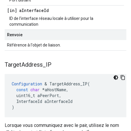
Port distant
[in] a
Interface
Id
ID de l'interface réseau locale à utiliser pour la
communication
Renvoie
Référence à l'objet de liaison.
Target
Address
_
IP
Configuration
&
TargetAddress_IP
(
const
char
*
aHostName
,
uint16_t
aPeerPort
,
InterfaceId
aInterfaceId
)
Lorsque vous communiquez avec le pair, utilisez le nom