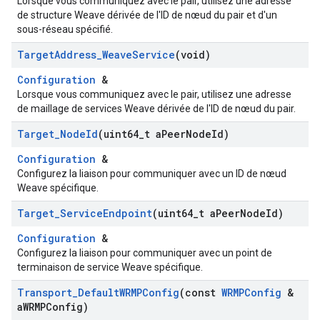
Lorsque vous communiquez avec le pair, utilisez une adresse
de structure Weave dérivée de l'ID de nœud du pair et d'un
sous-réseau spécifié.
Target
Address
_
Weave
Service
(void)
Configuration
&
Lorsque vous communiquez avec le pair, utilisez une adresse
de maillage de services Weave dérivée de l'ID de nœud du pair.
Target
_
Node
Id
(uint64
_
t a
Peer
Node
Id)
Configuration
&
Configurez la liaison pour communiquer avec un ID de nœud
Weave spécifique.
Target
_
Service
Endpoint
(uint64
_
t a
Peer
Node
Id)
Configuration
&
Configurez la liaison pour communiquer avec un point de
terminaison de service Weave spécifique.
Transport
_
Default
WRMPConfig
(const
WRMPConfig
&
a
WRMPConfig)