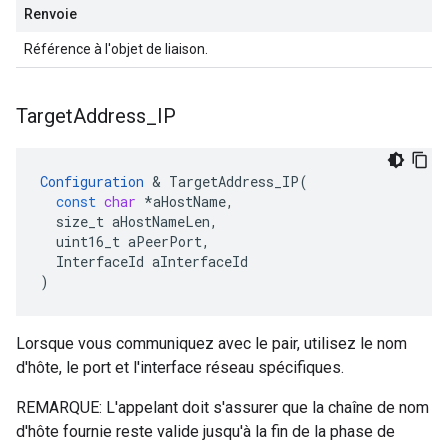
Renvoie
Référence à l'objet de liaison.
Target
Address
_
IP
Configuration
&
TargetAddress_IP
(
const
char
*
aHostName
,
size_t
aHostNameLen
,
uint16_t
aPeerPort
,
InterfaceId
aInterfaceId
)
Lorsque vous communiquez avec le pair, utilisez le nom
d'hôte, le port et l'interface réseau spécifiques.
REMARQUE: L'appelant doit s'assurer que la chaîne de nom
d'hôte fournie reste valide jusqu'à la fin de la phase de