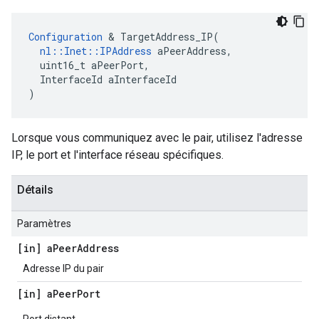
Configuration
 & TargetAddress_IP(

nl::Inet::IPAddress
 aPeerAddress,

  uint16_t aPeerPort,

  InterfaceId aInterfaceId

)
Lorsque vous communiquez avec le pair, utilisez l'adresse
IP, le port et l'interface réseau spécifiques.
Détails
Paramètres
[in] a
Peer
Address
Adresse IP du pair
[in] a
Peer
Port