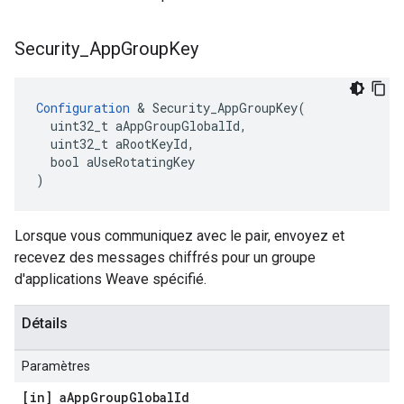
Security
_
App
Group
Key
Configuration
 & Security_AppGroupKey(

  uint32_t aAppGroupGlobalId,

  uint32_t aRootKeyId,

  bool aUseRotatingKey

)
Lorsque vous communiquez avec le pair, envoyez et
recevez des messages chiffrés pour un groupe
d'applications Weave spécifié.
Détails
Paramètres
[in] a
App
Group
Global
Id