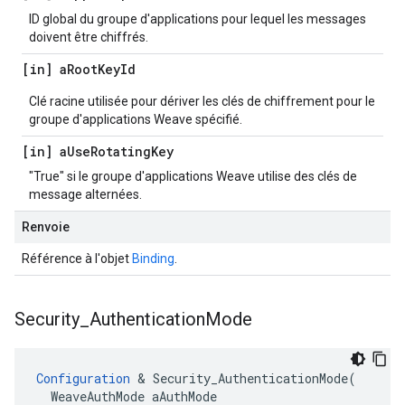
ID global du groupe d'applications pour lequel les messages
doivent être chiffrés.
[in] a
Root
Key
Id
Clé racine utilisée pour dériver les clés de chiffrement pour le
groupe d'applications Weave spécifié.
[in] a
Use
Rotating
Key
"True" si le groupe d'applications Weave utilise des clés de
message alternées.
Renvoie
Référence à l'objet
Binding
.
Security
_
Authentication
Mode
Configuration
 & Security_AuthenticationMode(

  WeaveAuthMode aAuthMode
