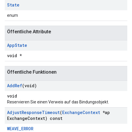
State
enum
Öffentliche Attribute
App
State
void *
Öffentliche Funktionen
Add
Ref
(void)
void
Reservieren Sie einen Verweis auf das Bindungsobjekt.
Adjust
Response
Timeout
(
Exchange
Context
*ap
Exchange
Context) const
WEAVE_ERROR