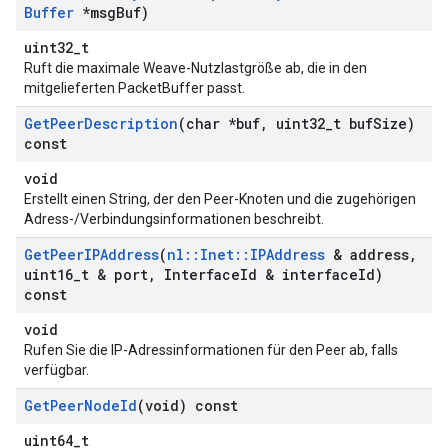
Buffer
*msg
Buf)
uint32_t
Ruft die maximale Weave-Nutzlastgröße ab, die in den
mitgelieferten PacketBuffer passt.
Get
Peer
Description
(char *buf
,
uint32
_
t buf
Size)
const
void
Erstellt einen String, der den Peer-Knoten und die zugehörigen
Adress-/Verbindungsinformationen beschreibt.
Get
Peer
IPAddress
(
nl
::
Inet
::
IPAddress
& address
,
uint16
_
t & port
,
Interface
Id & interface
Id)
const
void
Rufen Sie die IP-Adressinformationen für den Peer ab, falls
verfügbar.
Get
Peer
Node
Id
(void) const
uint64_t