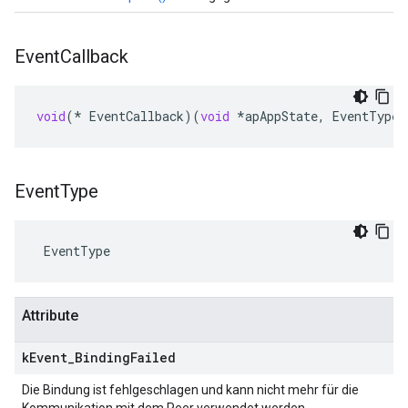
Event
Callback
void
(
*
EventCallback
)(
void
*
apAppState
,
EventType
Event
Type
 EventType
Attribute
k
Event
_
Binding
Failed
Die Bindung ist fehlgeschlagen und kann nicht mehr für die