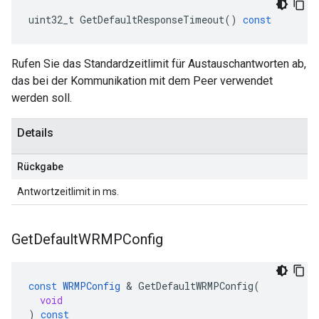
uint32_t
GetDefaultResponseTimeout
()
const
Rufen Sie das Standardzeitlimit für Austauschantworten ab,
das bei der Kommunikation mit dem Peer verwendet
werden soll.
Details
Rückgabe
Antwortzeitlimit in ms.
Get
Default
WRMPConfig
const
WRMPConfig
&
GetDefaultWRMPConfig
(
void
)
const