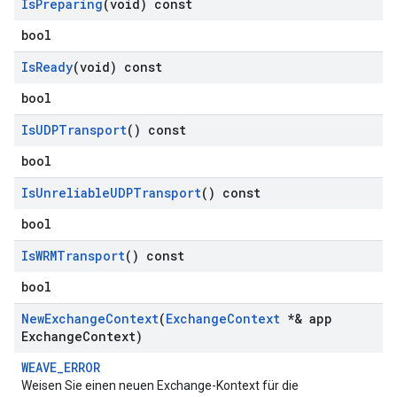
Is
Preparing
(void) const
bool
Is
Ready
(void) const
bool
Is
UDPTransport
() const
bool
Is
Unreliable
UDPTransport
() const
bool
Is
WRMTransport
() const
bool
New
Exchange
Context
(
Exchange
Context
*& app
Exchange
Context)
WEAVE_ERROR
Weisen Sie einen neuen Exchange-Kontext für die