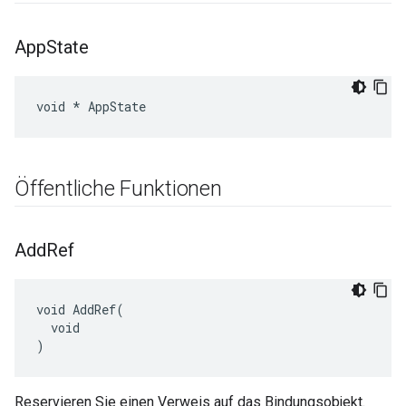
App
State
void * AppState
Öffentliche Funktionen
Add
Ref
void AddRef(

  void

)
Reservieren Sie einen Verweis auf das Bindungsobjekt.