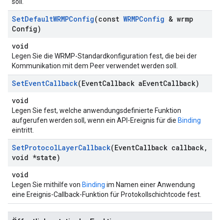
soll.
Set
Default
WRMPConfig
(const
WRMPConfig
& wrmp
Config)
void
Legen Sie die WRMP-Standardkonfiguration fest, die bei der
Kommunikation mit dem Peer verwendet werden soll.
Set
Event
Callback
(Event
Callback a
Event
Callback)
void
Legen Sie fest, welche anwendungsdefinierte Funktion
aufgerufen werden soll, wenn ein API-Ereignis für die
Binding
eintritt.
Set
Protocol
Layer
Callback
(Event
Callback callback
,
void *state)
void
Legen Sie mithilfe von
Binding
im Namen einer Anwendung
eine Ereignis-Callback-Funktion für Protokollschichtcode fest.