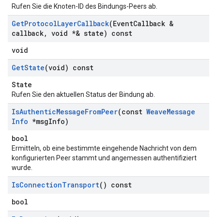
Rufen Sie die Knoten-ID des Bindungs-Peers ab.
Get
Protocol
Layer
Callback
(Event
Callback &
callback
,
void *& state) const
void
Get
State
(void) const
State
Rufen Sie den aktuellen Status der Bindung ab.
Is
Authentic
Message
From
Peer
(const
Weave
Message
Info
*msg
Info)
bool
Ermitteln, ob eine bestimmte eingehende Nachricht von dem
konfigurierten Peer stammt und angemessen authentifiziert
wurde.
Is
Connection
Transport
() const
bool