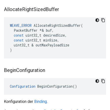
Allocate
Right
Sized
Buffer
WEAVE_ERROR
AllocateRightSizedBuffer
(
PacketBuffer
*&
buf
,
const
uint32_t
desiredSize
,
const
uint32_t
minSize
,
uint32_t
&
outMaxPayloadSize
)
Begin
Configuration
Configuration
 BeginConfiguration()
Konfiguration der
Binding
.