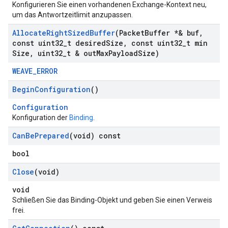
Konfigurieren Sie einen vorhandenen Exchange-Kontext neu,
um das Antwortzeitlimit anzupassen.
Allocate
Right
Sized
Buffer
(Packet
Buffer *& buf
,
const uint32
_
t desired
Size
,
const uint32
_
t min
Size
,
uint32
_
t & out
Max
Payload
Size)
WEAVE_ERROR
Begin
Configuration
()
Configuration
Konfiguration der
Binding
.
Can
Be
Prepared
(void) const
bool
Close
(void)
void
Schließen Sie das Binding-Objekt und geben Sie einen Verweis
frei.