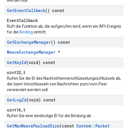
werden soll.
Get
Event
Callback
() const
EventCallback
Ruft die Funktion ab, die aufgerufen wird, wenn ein API-Ereignis
für die
Binding
eintritt.
Get
Exchange
Manager
() const
WeaveExchangeManager
*
Get
Key
Id
(void) const
uint32_t
Rufen Sie die ID des Nachrichtenverschlüsselungsschlüssels ab,
der beim Verschlüsseln von Nachrichten zum/vom Peer
verwendet werden soll.
Get
Log
Id
(void) const
uint16_t
Rufen Sie eine eindeutige ID für die Bindung ab.
Get
Max
Weave
Payload
Size
(const
System
::
Packet