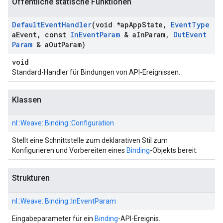
Öffentliche statische Funktionen
Default
Event
Handler
(void *ap
App
State
,
Event
Type
a
Event
,
const
In
Event
Param
& a
In
Param
,
Out
Event
Param
& a
Out
Param)
void
Standard-Handler für Bindungen von API-Ereignissen.
Klassen
nl::
Weave::
Binding::
Configuration
Stellt eine Schnittstelle zum deklarativen Stil zum
Konfigurieren und Vorbereiten eines
Binding
-Objekts bereit.
Strukturen
nl::
Weave::
Binding::
InEventParam
Eingabeparameter für ein
Binding
-API-Ereignis.