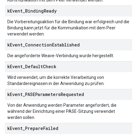
Kommunikation mit dem Peer verwendet werden.
k
Event
_
Binding
Ready
Die Vorbereitungsaktion für die Bindung war erfolgreich und die
Bindung kann jetzt für die Kommunikation mit dem Peer
verwendet werden.
k
Event
_
Connection
Established
Die angeforderte Weave-Verbindung wurde hergestellt.
k
Event
_
Default
Check
Wird verwendet, um die korrekte Verarbeitung von
Standardereignissen in der Anwendung zu prüfen.
k
Event
_
PASEParameters
Requested
Von der Anwendung werden Parameter angefordert, die
während der Einrichtung einer PASE-Sitzung verwendet
werden sollen.
k
Event
_
Prepare
Failed