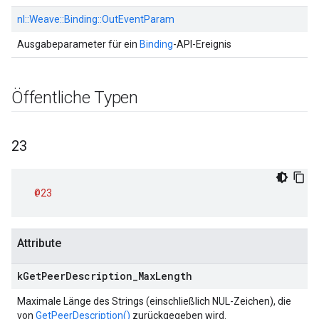
nl::
Weave::
Binding::
OutEventParam
Ausgabeparameter für ein
Binding
-API-Ereignis
Öffentliche Typen
23
@23
Attribute
k
Get
Peer
Description
_
Max
Length
Maximale Länge des Strings (einschließlich NUL-Zeichen), die
von
GetPeerDescription()
zurückgegeben wird.