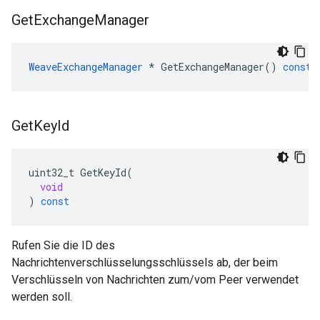
Get
Exchange
Manager
WeaveExchangeManager
*
GetExchangeManager
()
const
Get
Key
Id
uint32_t
GetKeyId
(
void
)
const
Rufen Sie die ID des
Nachrichtenverschlüsselungsschlüssels ab, der beim
Verschlüsseln von Nachrichten zum/vom Peer verwendet
werden soll.