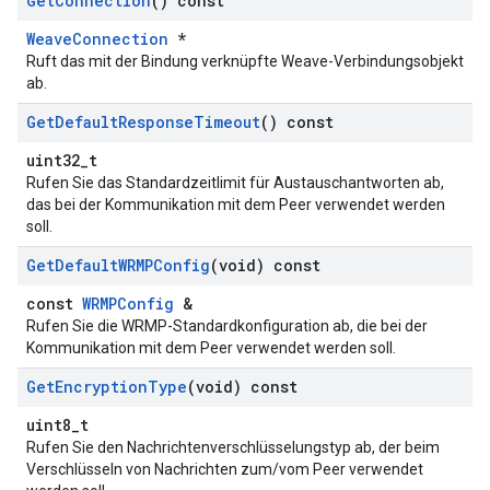
Get
Connection
() const
WeaveConnection
*
Ruft das mit der Bindung verknüpfte Weave-Verbindungsobjekt
ab.
Get
Default
Response
Timeout
() const
uint32_t
Rufen Sie das Standardzeitlimit für Austauschantworten ab,
das bei der Kommunikation mit dem Peer verwendet werden
soll.
Get
Default
WRMPConfig
(void) const
const
WRMPConfig
&
Rufen Sie die WRMP-Standardkonfiguration ab, die bei der
Kommunikation mit dem Peer verwendet werden soll.
Get
Encryption
Type
(void) const
uint8_t
Rufen Sie den Nachrichtenverschlüsselungstyp ab, der beim
Verschlüsseln von Nachrichten zum/vom Peer verwendet