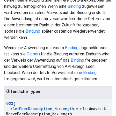
gemeinsame Nutzung über mehrere Softwarekomponenten
hinweg zu ermöglichen. Wenn eine
Binding
zugewiesen
wird, wird ein einzelner Verweis auf die Bindung erstellt.
Die Anwendung ist dafür verantwortlich, diese Referenz an
einem bestimmten Punkt in der Zukunft freizugeben,
sodass die
Bindung
später kostenlos wiederverwendet
werden kann.
Wenn eine Anwendung mit einem
Binding
abgeschlossen
ist, kann sie
Close()
für die Bindung aufrufen. Dadurch wird
der Verweis der Anwendung auf das
Binding
freigegeben
und die weitere Übermittlung von API-Ereignissen
blockiert. Wenn der letzte Verweis auf eine
Binding
freigegeben wird, wird er automatisch geschlossen.
Öffentliche Typen
@23
{
k
Get
Peer
Description
_
Max
Length
= nl
::
Weave
::
k
Weave
Peer
Description
_
Max
Length