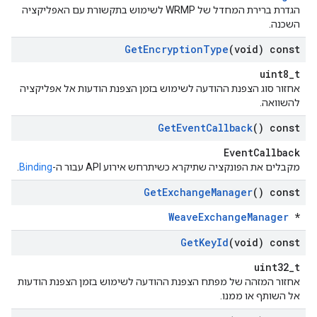
הגדרת ברירת המחדל של WRMP לשימוש בתקשורת עם האפליקציה
השכנה.
Get
Encryption
Type
(void) const
uint8_t
אחזור סוג הצפנת ההודעה לשימוש בזמן הצפנת הודעות אל אפליקציה
להשוואה.
Get
Event
Callback
() const
EventCallback
מקבלים את הפונקציה שתיקרא כשיתרחש אירוע API עבור ה-
Binding
.
Get
Exchange
Manager
() const
WeaveExchangeManager
*
Get
Key
Id
(void) const
uint32_t
אחזור המזהה של מפתח הצפנת ההודעה לשימוש בזמן הצפנת הודעות
אל השותף או ממנו.