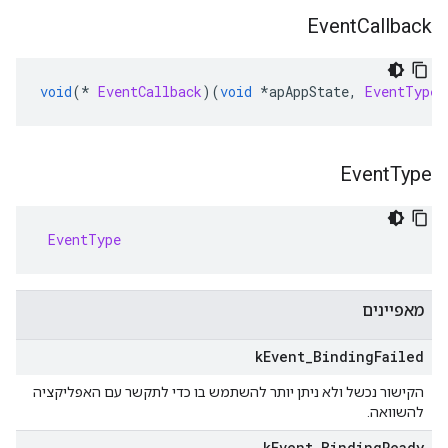
Event
Callback
void
(*
EventCallback
)(
void
*
apAppState
,
EventType
 
Event
Type
EventType
מאפיינים
k
Event
_
Binding
Failed
הקישור נכשל ולא ניתן יותר להשתמש בו כדי לתקשר עם האפליקציה
להשוואה.
k
Event
_
Binding
Ready