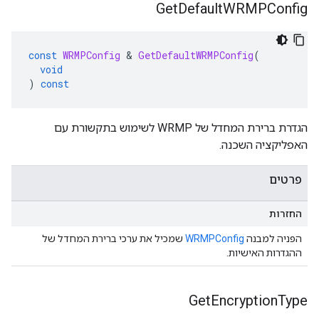
Get
Default
WRMPConfig
const
WRMPConfig
&
GetDefaultWRMPConfig
(
void
)
const
הגדרת ברירת המחדל של WRMP לשימוש בתקשורת עם
האפליקציה השכנה.
פרטים
החזרות
הפניה למבנה
WRMPConfig
שמכיל את ערכי ברירת המחדל של
ההגדרות האישיות.
Get
Encryption
Type