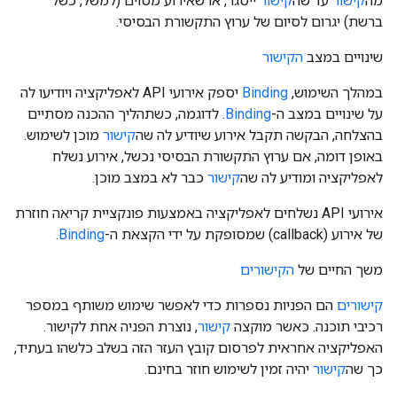
מה
קישור
עד שה
קישור
ייסגר, או שאירוע מסוים (למשל, כשל
ברשת) יגרום לסיום של ערוץ התקשורת הבסיסי.
שינויים במצב
הקישור
במהלך השימוש,
Binding
יספק אירועי API לאפליקציה ויודיעו לה
על שינויים במצב ה-
Binding
. לדוגמה, כשתהליך ההכנה מסתיים
בהצלחה, הבקשה תקבל אירוע שיודיע לה שה
קישור
מוכן לשימוש.
באופן דומה, אם ערוץ התקשורת הבסיסי נכשל, אירוע נשלח
לאפליקציה ומודיע לה שה
קישור
כבר לא במצב מוכן.
אירועי API נשלחים לאפליקציה באמצעות פונקציית קריאה חוזרת
של אירוע (callback) שמסופקת על ידי הקצאת ה-
Binding
.
משך החיים של
הקישורים
קישורים
הם הפניות נספרות כדי לאפשר שימוש משותף במספר
רכיבי תוכנה. כאשר מוקצה
קישור
, נוצרת הפניה אחת לקישור.
האפליקציה אחראית לפרסום קובץ העזר הזה בשלב כלשהו בעתיד,
כך שה
קישור
יהיה זמין לשימוש חוזר בחינם.