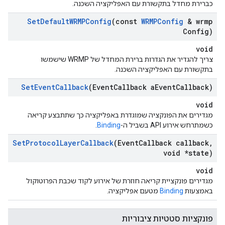
כברירת מחדל בתקשורת עם האפליקציה השכנה.
Set
Default
WRMPConfig
(const
WRMPConfig
& wrmp
Config)
void
צריך להגדיר את הגדרות ברירת המחדל של WRMP שישמשו
בתקשורת עם האפליקציה השכנה.
Set
Event
Callback
(Event
Callback a
Event
Callback)
void
מגדירים את הפונקציה שמוגדרת באפליקציה כך שתתבצע קריאה
כשמתרחש אירוע API בשביל ה-
Binding
.
Set
Protocol
Layer
Callback
(Event
Callback callback
,
void *state)
void
מגדירים פונקציית קריאה חוזרת של אירוע לקוד שכבת הפרוטוקול
באמצעות
Binding
מטעם אפליקציה.
פונקציות סטטיות ציבוריות