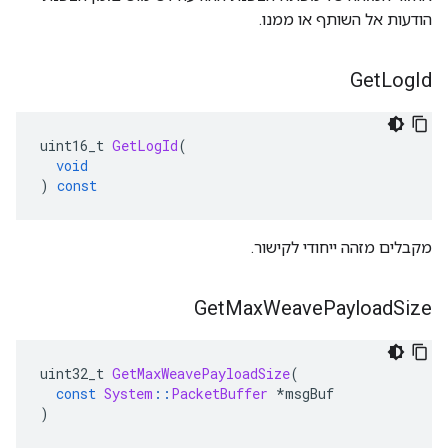
הודעות אל השותף או ממנו.
Get
Log
Id
uint16_t 
GetLogId
(
void
)
const
מקבלים מזהה ייחודי לקישור.
Get
Max
Weave
Payload
Size
uint32_t 
GetMaxWeavePayloadSize
(
const
System
::
PacketBuffer
*
msgBuf
)