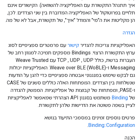
איך תתנהל התקשורת עם האפליקציה להשוואה). הקישורים אינם
תלויים בפרוטוקול של האפליקציה המדוברת בין שני הצדדים. לכן,
הן מקליטות את ה"מי" והמודל "איך", של תקשורת, אבל לא של מה.
הגדרה
האפליקציות צריכות להגדיר
קישור
עם פרמטרים ספציפיים לסוג
ערוץ התקשורת הרצוי. Bindings מספקים תמיכה למגוון רחב של
העברות ברשת, כולל TCP , UDP , UDP עם Weave Trusted
Messaging ו-Weave over BLE (WoBLE). האפליקציות יכולות
גם לבקש שימוש במנגנוני אבטחה ספציפיים כדי להגן על הודעות
שנשלחות בין הצדדים. המפתחות האלה כוללים סשנים של CASE
ו-PASE, ומפתחות של קבוצות של אפליקציות. הממשק להגדרה
של
Binding
משתמש בסגנון API הצהרתי שמאפשר לאפליקציות
לציין בשפה פשוטה את הדרישות שלהן לתקשורת.
פרטים נוספים זמינים במסמכי התיעוד בנושא
.
Binding::Configuration
הכנה