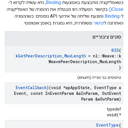
כשאפליקציה מתבצעת באמצעות
Binding
, היא עשויה לקרוא ל-
Close()
בקישור. הפעולה הזו מבטלת את ההפניה של האפליקציה
ל-
Binding
ומונעת שליחה של אירועי API נוספים. כשההפניה
האחרונה ל
קישור
משוחררת, היא נסגרת באופן אוטומטי.
סוגים ציבוריים
@23
{
k
Get
Peer
Description
_
Max
Length
= nl
::
Weave
::
k
Weave
Peer
Description
_
Max
Length
}
טיפוסים בני מנייה (enum)
Event
Callback
)(void *ap
App
State
,
Event
Type a
Event
,
const In
Event
Param &a
In
Param
,
Out
Event
Param &a
Out
Param)
typedef
void(*
Event
Type
{