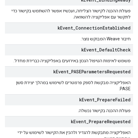
פעולת ההכנה לקישור הצליחה, ועכשיו אפשר להשתמש בקישור כדי
לתקשר עם אפליקציה להשוואה.
k
Event
_
Connection
Established
חיבור Weave המבוקש נוצר.
k
Event
_
Default
Check
משמש לאימות הטיפול הנכון באירועים באפליקציה כברירת מחדל.
k
Event
_
PASEParameters
Requested
האפליקציה מבקשת לספק פרמטרים לשימוש במהלך יצירת סשן
PASE.
k
Event
_
Prepare
Failed
פעולת ההכנה בקישור נכשלה.
k
Event
_
Prepare
Requested
האפליקציה מתבקשת להגדיר ולהכין את הקישור לשימוש על ידי