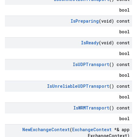
bool
Is
Preparing
(void) const
bool
Is
Ready
(void) const
bool
Is
UDPTransport
() const
bool
Is
Unreliable
UDPTransport
() const
bool
Is
WRMTransport
() const
bool
New
Exchange
Context
(
Exchange
Context
*& app
Exchange
Context)