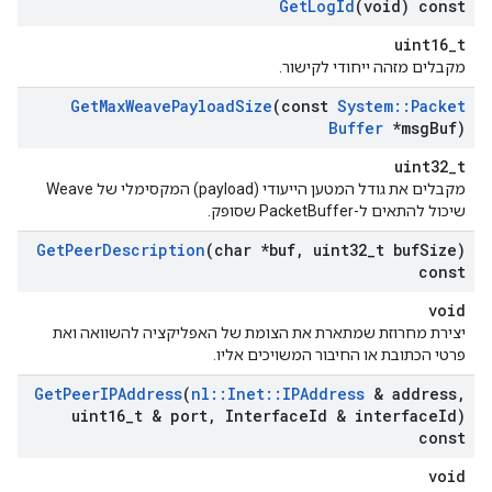
Get
Log
Id
(void) const
uint16_t
מקבלים מזהה ייחודי לקישור.
Get
Max
Weave
Payload
Size
(const
System
::
Packet
Buffer
*msg
Buf)
uint32_t
מקבלים את גודל המטען הייעודי (payload) המקסימלי של Weave
שיכול להתאים ל-PacketBuffer שסופק.
Get
Peer
Description
(char *buf
,
uint32
_
t buf
Size)
const
void
יצירת מחרוזת שמתארת את הצומת של האפליקציה להשוואה ואת
פרטי הכתובת או החיבור המשויכים אליו.
Get
Peer
IPAddress
(
nl
::
Inet
::
IPAddress
& address
,
uint16
_
t & port
,
Interface
Id & interface
Id)
const
void