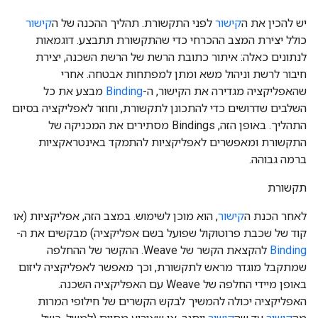
יש להכין את ה
קישור
לפני התקשורת. תהליך ההכנה של ה
קישור
כולל יצירת המצב ההכרחי כדי שהתקשורת תתבצע. דוגמאות
לנתונים כאלה: איתור כתובת הרשת של הרשת השכנה, יצירת
חיבור לרשת וניהול משא ומתן למפתחות אבטחה. אחרי
שהאפליקציה מגדירה את הקישור, ה-
Binding
מבצע את כל
השלבים שדרושים כדי להתכונן לתקשורת, וחוזר לאפליקציה בסיום
התהליך. באופן הזה, Bindings מסתירים את המכניקה של
התקשורת ומאפשרים לאפליקציות להתמקד באינטראקציות
ברמה גבוהה.
תקשורת
לאחר הכנת ה
קישור
, הוא מוכן לשימוש. במצב הזה, אפליקציות (או
קוד של שכבת פרוטוקול שפועל בשם אפליקציה) מבקשים את ה-
Binding
להקצאת הקשר של Weave. ההקשר של ההחלפה
שמתקבל מוגדר מראש לתקשורת, וכך מאפשר לאפליקציה ליזום
באופן מיידי החלפה של Weave עם האפליקציה השכנה.
האפליקציה יכולה להמשיך לבקש הקשרים של חילופי המרות