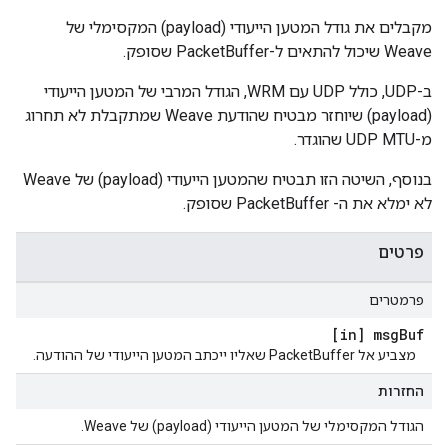
מקבלים את גודל המטען הייעודי (payload) המקסימלי של
Weave שיכול להתאים ל-PacketBuffer שסופק.
ב-UDP, כולל UDP עם WRM, הגודל המרבי של המטען הייעודי
(payload) שיוחזר מבטיח שהודעת Weave שמתקבלת לא תחרוג
מ-UDP MTU שהוגדר.
בנוסף, השיטה הזו תבטיח שהמטען הייעודי (payload) של Weave
לא ימלא את ה- PacketBuffer שסופק.
פרטים
פרמטרים
[in] msg
Buf
מצביע אל PacketBuffer שאליו ייכתב המטען הייעודי של ההודעה.
החזרות
הגודל המקסימלי של המטען הייעודי (payload) של Weave.