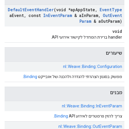
Default
Event
Handler
(void *ap
App
State
,
Event
Type
a
Event
,
const
In
Event
Param
& a
In
Param
,
Out
Event
Param
& a
Out
Param)
void
handler ברירת המחדל לקישור אירועי API.
שיעורים
nl::
Weave::
Binding::
Configuration
ממשק בסגנון הצהרתי להגדרה ולהכנה של אובייקט
Binding
.
מבנים
nl::
Weave::
Binding::
InEventParam
צריך להזין פרמטרים לאירוע
API.
Binding
nl::
Weave::
Binding::
OutEventParam