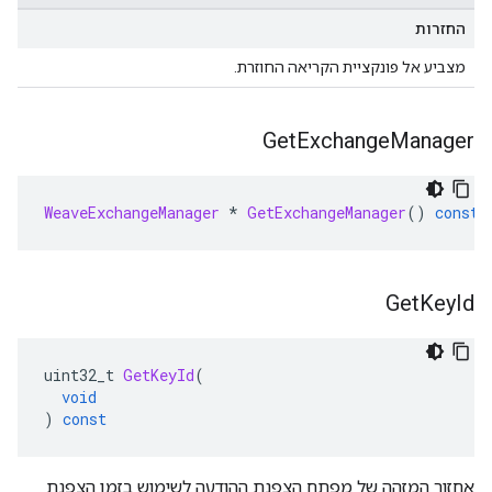
החזרות
מצביע אל פונקציית הקריאה החוזרת.
Get
Exchange
Manager
WeaveExchangeManager
*
GetExchangeManager
()
const
Get
Key
Id
uint32_t 
GetKeyId
(
void
)
const
אחזור המזהה של מפתח הצפנת ההודעה לשימוש בזמן הצפנת