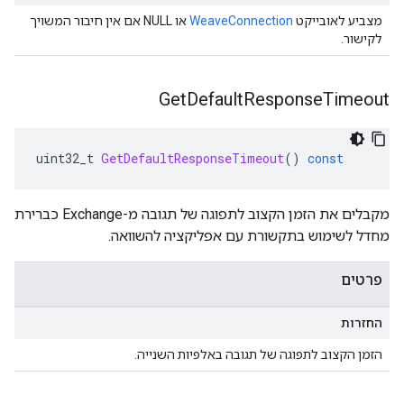
מצביע לאובייקט
WeaveConnection
או NULL אם אין חיבור המשויך
לקישור.
Get
Default
Response
Timeout
uint32_t 
GetDefaultResponseTimeout
()
const
מקבלים את הזמן הקצוב לתפוגה של תגובה מ-Exchange כברירת
מחדל לשימוש בתקשורת עם אפליקציה להשוואה.
פרטים
החזרות
הזמן הקצוב לתפוגה של תגובה באלפיות השנייה.