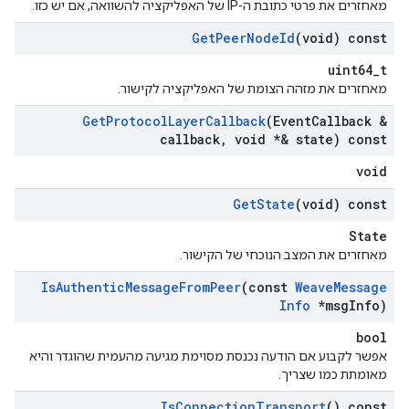
מאחזרים את פרטי כתובת ה-IP של האפליקציה להשוואה, אם יש כזו.
Get
Peer
Node
Id
(void) const
uint64_t
מאחזרים את מזהה הצומת של האפליקציה לקישור.
Get
Protocol
Layer
Callback
(Event
Callback &
callback
,
void *& state) const
void
Get
State
(void) const
State
מאחזרים את המצב הנוכחי של הקישור.
Is
Authentic
Message
From
Peer
(const
Weave
Message
Info
*msg
Info)
bool
אפשר לקבוע אם הודעה נכנסת מסוימת מגיעה מהעמית שהוגדר והיא
מאומתת כמו שצריך.
Is
Connection
Transport
() const