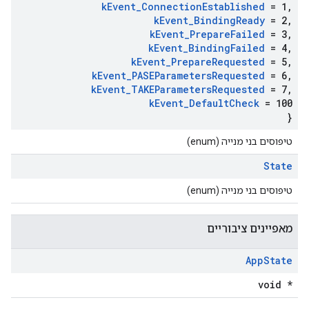
k
Event
_
Connection
Established
= 1
,
k
Event
_
Binding
Ready
= 2
,
k
Event
_
Prepare
Failed
= 3
,
k
Event
_
Binding
Failed
= 4
,
k
Event
_
Prepare
Requested
= 5
,
k
Event
_
PASEParameters
Requested
= 6
,
k
Event
_
TAKEParameters
Requested
= 7
,
k
Event
_
Default
Check
= 100
}
טיפוסים בני מנייה (enum)
State
טיפוסים בני מנייה (enum)
מאפיינים ציבוריים
App
State
void *