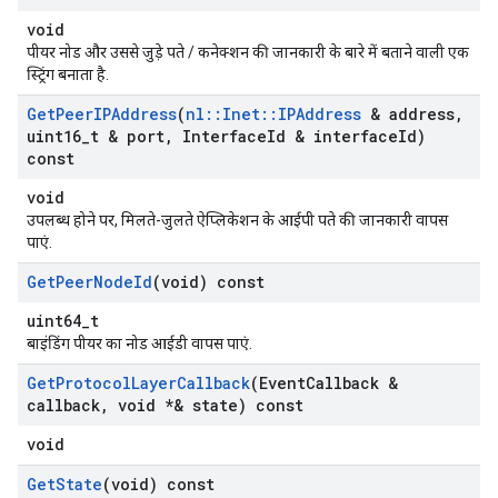
void
पीयर नोड और उससे जुड़े पते / कनेक्शन की जानकारी के बारे में बताने वाली एक
स्ट्रिंग बनाता है.
Get
Peer
IPAddress
(
nl
::
Inet
::
IPAddress
& address
,
uint16
_
t & port
,
Interface
Id & interface
Id)
const
void
उपलब्ध होने पर, मिलते-जुलते ऐप्लिकेशन के आईपी पते की जानकारी वापस
पाएं.
Get
Peer
Node
Id
(void) const
uint64_t
बाइंडिंग पीयर का नोड आईडी वापस पाएं.
Get
Protocol
Layer
Callback
(Event
Callback &
callback
,
void *& state) const
void
Get
State
(void) const