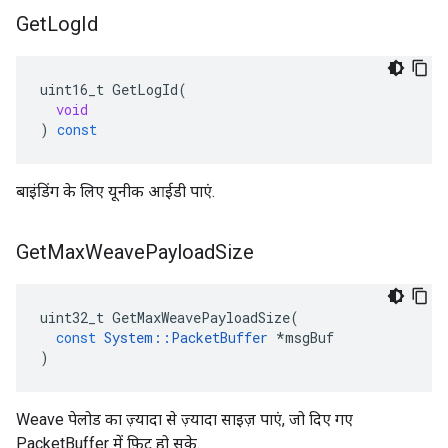
Get
Log
Id
uint16_t
GetLogId
(
void
)
const
बाइंडिंग के लिए यूनीक आईडी पाएं.
Get
Max
Weave
Payload
Size
uint32_t
GetMaxWeavePayloadSize
(
const
System
::
PacketBuffer
*
msgBuf
)
Weave पेलोड का ज़्यादा से ज़्यादा साइज़ पाएं, जो दिए गए
PacketBuffer में फ़िट हो सके.