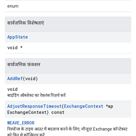
enum
सार्वजनिक विशेषताएं
App
State
void *
सार्वजनिक फ़ंक्शन
Add
Ref
(void)
void
बाइंडिंग ऑब्जेक्ट का रेफ़रंस रिज़र्व करें.
Adjust
Response
Timeout
(
Exchange
Context
*ap
Exchange
Context) const
WEAVE_ERROR
रिस्पॉन्स के टाइम आउट में बदलाव करने के लिए, मौजूदा Exchange कॉन्टेक्स्ट
को फिर से कॉन्फ़िगर करें.