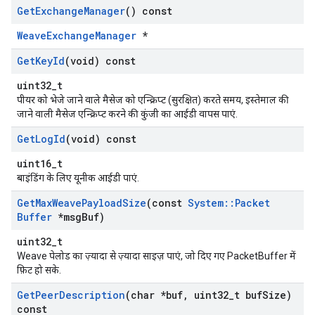
Get
Exchange
Manager
() const
WeaveExchangeManager
*
Get
Key
Id
(void) const
uint32_t
पीयर को भेजे जाने वाले मैसेज को एन्क्रिप्ट (सुरक्षित) करते समय, इस्तेमाल की
जाने वाली मैसेज एन्क्रिप्ट करने की कुंजी का आईडी वापस पाएं.
Get
Log
Id
(void) const
uint16_t
बाइंडिंग के लिए यूनीक आईडी पाएं.
Get
Max
Weave
Payload
Size
(const
System
::
Packet
Buffer
*msg
Buf)
uint32_t
Weave पेलोड का ज़्यादा से ज़्यादा साइज़ पाएं, जो दिए गए PacketBuffer में
फ़िट हो सके.
Get
Peer
Description
(char *buf
,
uint32
_
t buf
Size)
const