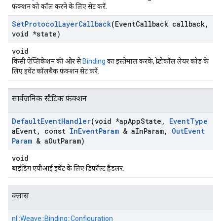
फ़ंक्शन को कॉल करने के लिए सेट करें.
Set
Protocol
Layer
Callback
(Event
Callback callback
,
void *state)
void
किसी ऐप्लिकेशन की ओर से
Binding
का इस्तेमाल करके, प्रोटोकॉल लेयर कोड के
लिए इवेंट कॉलबैक फ़ंक्शन सेट करें.
सार्वजनिक स्टैटिक फ़ंक्शन
Default
Event
Handler
(void *ap
App
State
,
Event
Type
a
Event
,
const
In
Event
Param
& a
In
Param
,
Out
Event
Param
& a
Out
Param)
void
बाइंडिंग एपीआई इवेंट के लिए डिफ़ॉल्ट हैंडलर.
क्लास
nl::
Weave::
Binding::
Configuration