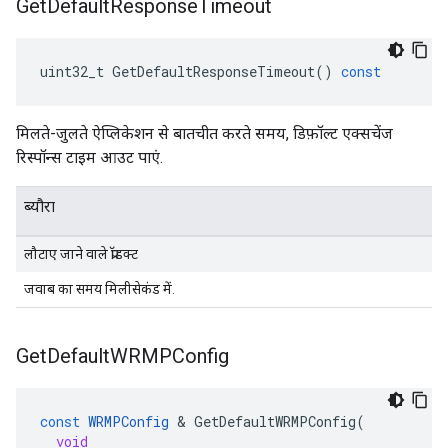
Get
Default
Response
Timeout
uint32_t
GetDefaultResponseTimeout
()
const
मिलते-जुलते ऐप्लिकेशन से बातचीत करते समय, डिफ़ॉल्ट एक्सचेंज
रिस्पॉन्स टाइम आउट पाएं.
ब्यौरा
लौटाए जाने वाले प्रॉडक्ट
जवाब का समय मिलीसेकंड में.
Get
Default
WRMPConfig
const
WRMPConfig
&
GetDefaultWRMPConfig
(
void