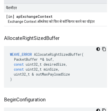
पैरामीटर
[in] ap
Exchange
Context
Exchange Context ऑब्जेक्ट को फिर से कॉन्फ़िगर करने का पॉइंटर
Allocate
Right
Sized
Buffer
WEAVE_ERROR
AllocateRightSizedBuffer
(
PacketBuffer
*&
buf
,
const
uint32_t
desiredSize
,
const
uint32_t
minSize
,
uint32_t
&
outMaxPayloadSize
)
Begin
Configuration