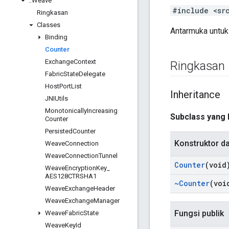
::
Weave
#include <sr
Ringkasan
Classes
Antarmuka untuk 
Binding
Counter
Exchange
Context
Ringkasan
Fabric
State
Delegate
Host
Port
List
Inheritance
JNIUtils
Monotonically
Increasing
Subclass yang 
Counter
Persisted
Counter
Konstruktor d
Weave
Connection
Weave
Connection
Tunnel
Counter
(void
Weave
Encryption
Key
_
AES128CTRSHA1
~Counter
(voi
Weave
Exchange
Header
Weave
Exchange
Manager
Fungsi publik
Weave
Fabric
State
Weave
Key
Id