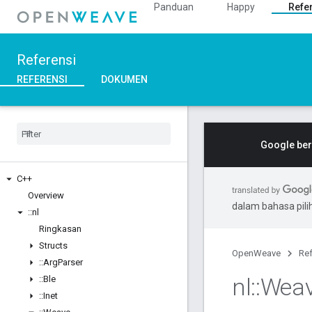
Panduan
Happy
Refe
Referensi
REFERENSI
DOKUMEN
Google ber
C++
Overview
dalam bahasa pil
::
nl
Ringkasan
Structs
OpenWeave
Ref
::
Arg
Parser
nl
::
Wea
::
Ble
::
Inet