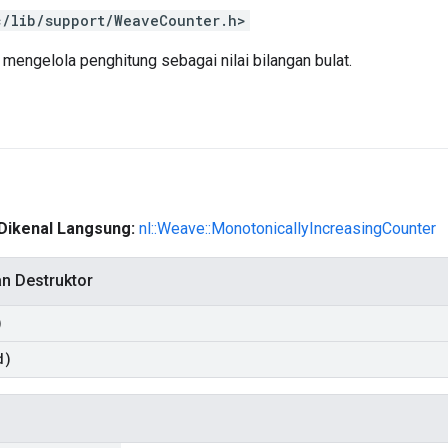
c/lib/support/WeaveCounter.h>
mengelola penghitung sebagai nilai bilangan bulat.
Dikenal Langsung:
nl::Weave::MonotonicallyIncreasingCounter
an Destruktor
)
d)