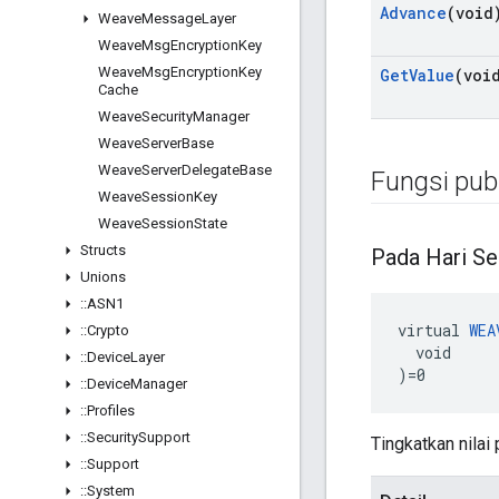
Advance
(void
Weave
Message
Layer
Weave
Msg
Encryption
Key
Weave
Msg
Encryption
Key
Get
Value
(voi
Cache
Weave
Security
Manager
Weave
Server
Base
Weave
Server
Delegate
Base
Fungsi publ
Weave
Session
Key
Weave
Session
State
Structs
Pada Hari S
Unions
::
ASN1
virtual 
WEA
::
Crypto
  void

::
Device
Layer
)=0
::
Device
Manager
::
Profiles
::
Security
Support
Tingkatkan nilai
::
Support
::
System