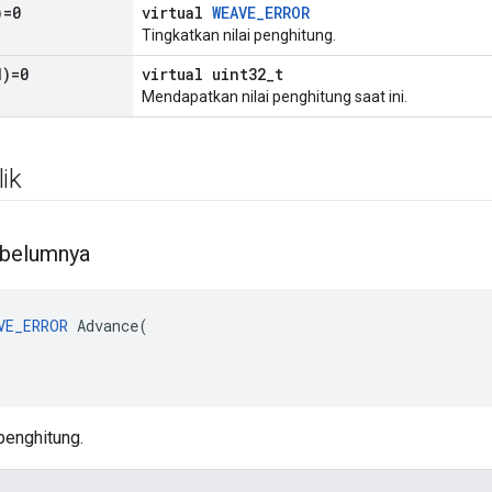
)=0
virtual
WEAVE_ERROR
Tingkatkan nilai penghitung.
d)=0
virtual uint32_t
Mendapatkan nilai penghitung saat ini.
ik
ebelumnya
VE_ERROR
 Advance(

 penghitung.