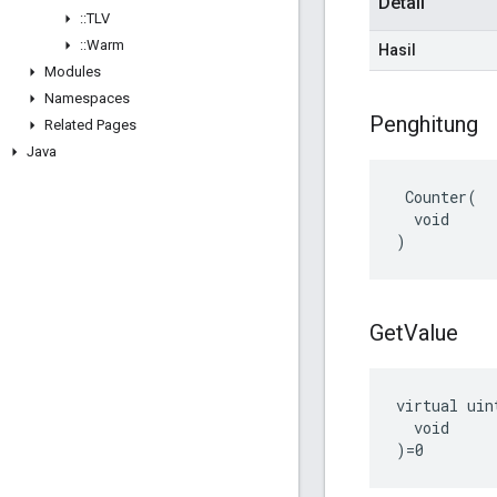
Detail
::
TLV
::
Warm
Hasil
Modules
Namespaces
Penghitung
Related Pages
Java
 Counter(

  void

)
Get
Value
virtual uin
  void

)=0