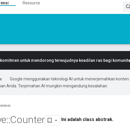
rensi
Resource
komitmen untuk mendorong terwujudnya keadilan ras bagi komunitas
Google menggunakan teknologi AI untuk menerjemahkan konten 
ihan Anda. Terjemahan AI mungkin mengandung kesalahan.
erensi
ve
::
Counter
Ini adalah class abstrak.