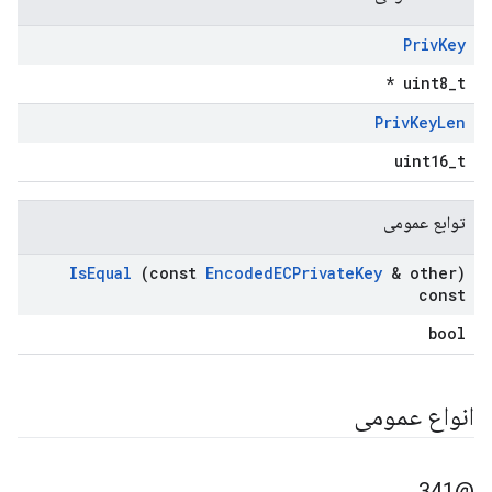
Priv
Key
uint8_t *
Priv
Key
Len
uint16_t
توابع عمومی
Is
Equal
(const
Encoded
ECPrivate
Key
& other)
const
bool
انواع عمومی
@341