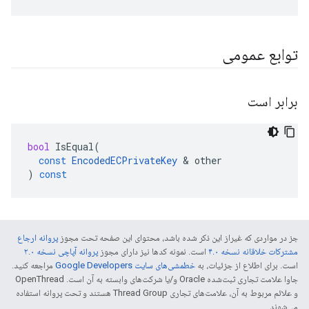
توابع عمومی
برابر است
bool
IsEqual
(
const
EncodedECPrivateKey
&
other
)
const
جز در مواردی که غیراز این ذکر شده باشد، محتوای این صفحه تحت مجوز
پروانه ارجاع
مشترکات خلاقانه نسخه ۴.۰
است. نمونه کدها نیز دارای مجوز
پروانه آپاچی نسخه ۲.۰
است. برای اطلاع از جزئیات، به
خطمشی‌های سایت Google Developers‏
مراجعه کنید.
جاوا علامت تجاری ثبت‌شده Oracle و/یا شرکت‌های وابسته به آن است. ‫OpenThread
و علائم مربوط به آن، علامت‌های تجاری Thread Group هستند و تحت پروانه استفاده
می‌شوند.