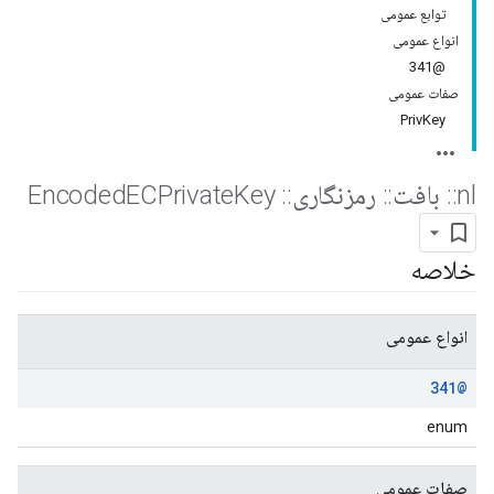
توابع عمومی
انواع عمومی
@341
صفات عمومی
PrivKey
nl
::
بافت
::
رمزنگاری
::
Encoded
Key
ECPrivate
خلاصه
انواع عمومی
@341
enum
صفات عمومی