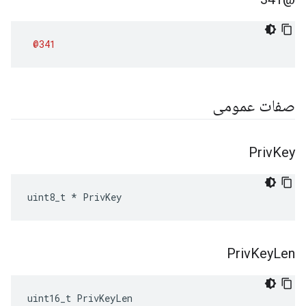
@341
صفات عمومی
Priv
Key
uint8_t * PrivKey
Priv
Key
Len
uint16_t PrivKeyLen