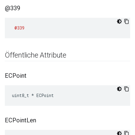
@339
@339
Öffentliche Attribute
ECPoint
uint8_t * ECPoint
ECPoint
Len