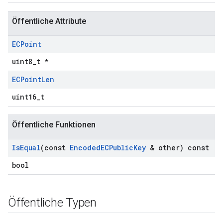
Öffentliche Attribute
ECPoint
uint8_t *
ECPoint
Len
uint16_t
Öffentliche Funktionen
Is
Equal
(const
Encoded
ECPublic
Key
& other) const
bool
Öffentliche Typen