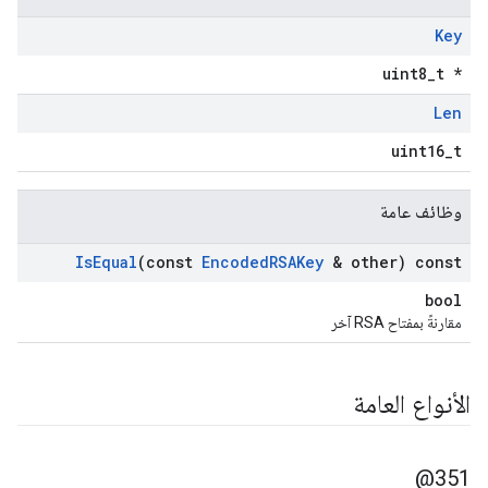
Key
uint8_t *
Len
uint16_t
وظائف عامة
Is
Equal
(const
Encoded
RSAKey
& other) const
bool
مقارنةً بمفتاح RSA آخر
الأنواع العامة
351@