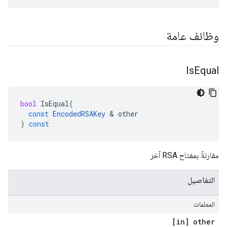
وظائف عامة
Is
Equal
bool
IsEqual
(
const
EncodedRSAKey
&
other
)
const
مقارنةً بمفتاح RSA آخر
التفاصيل
المعلمات
[in] other