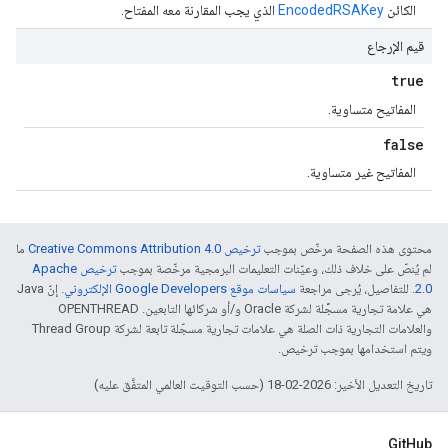
الكائن
EncodedRSAKey
الذي يجب المقارنة معه المفتاح.
قيم الإرجاع
true
المفاتيح متساوية.
false
المفاتيح غير متساوية.
محتوى هذه الصفحة مرخّص بموجب
ترخيص Creative Commons Attribution 4.0‏
ما
لم يُنصّ على خلاف ذلك، وعيّنات التعليمات البرمجية مرخّصة بموجب
ترخيص Apache
2.0‏
. للتفاصيل، يُرجى مراجعة
سياسات موقع Google Developers الإلكتروني
. إنّ Java
هي علامة تجارية مسجَّلة لشركة Oracle و/أو شركائها التابعين. ‫OPENTHREAD
والعلامات التجارية ذات الصلة هي علامات تجارية مسجّلة تابعة لشركة Thread Group
ويتم استخدامها بموجب ترخيص.
تاريخ التعديل الأخير: 2026-02-18 (حسب التوقيت العالمي المتفَّق عليه)
GitHub