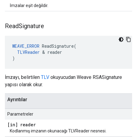
İmzalar eşit değildir.
Read
Signature
WEAVE_ERROR
 ReadSignature(

TLVReader
 & reader

)
İmzayı, belirtilen
TLV
okuyucudan Weave RSASignature
yapısı olarak okur.
Ayrıntılar
Parametreler
[in] reader
Kodlanmış imzanın okunacağı TLVReader nesnesi.