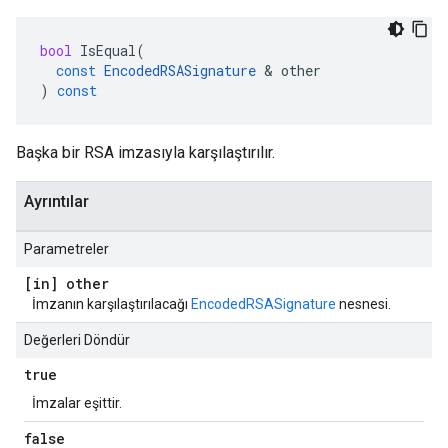
bool
IsEqual
(
const
EncodedRSASignature
&
other
)
const
Başka bir RSA imzasıyla karşılaştırılır.
Ayrıntılar
Parametreler
[in] other
İmzanın karşılaştırılacağı
EncodedRSASignature
nesnesi.
Değerleri Döndür
true
İmzalar eşittir.
false