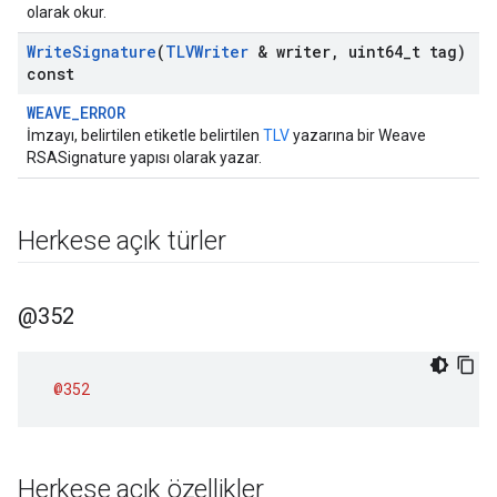
olarak okur.
Write
Signature
(
TLVWriter
& writer
,
uint64
_
t tag)
const
WEAVE_ERROR
İmzayı, belirtilen etiketle belirtilen
TLV
yazarına bir Weave
RSASignature yapısı olarak yazar.
Herkese açık türler
@352
@352
Herkese açık özellikler