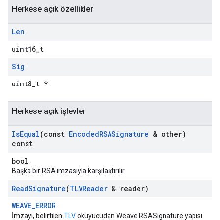
Herkese açık özellikler
Len
uint16_t
Sig
uint8_t *
Herkese açık işlevler
Is
Equal
(const
Encoded
RSASignature
& other)
const
bool
Başka bir RSA imzasıyla karşılaştırılır.
Read
Signature
(
TLVReader
& reader)
WEAVE_ERROR
İmzayı, belirtilen
TLV
okuyucudan Weave RSASignature yapısı