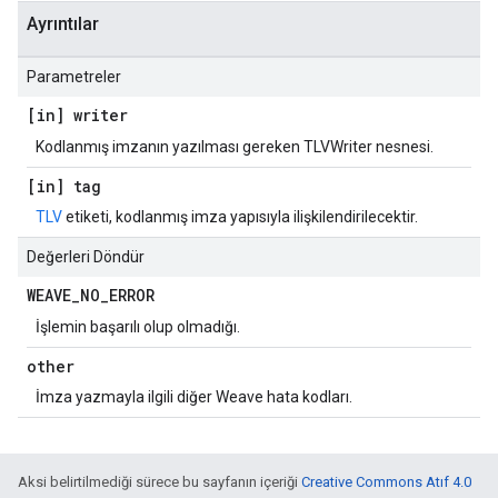
Ayrıntılar
Parametreler
[in] writer
Kodlanmış imzanın yazılması gereken TLVWriter nesnesi.
[in] tag
TLV
etiketi, kodlanmış imza yapısıyla ilişkilendirilecektir.
Değerleri Döndür
WEAVE
_
NO
_
ERROR
İşlemin başarılı olup olmadığı.
other
İmza yazmayla ilgili diğer Weave hata kodları.
Aksi belirtilmediği sürece bu sayfanın içeriği
Creative Commons Atıf 4.0