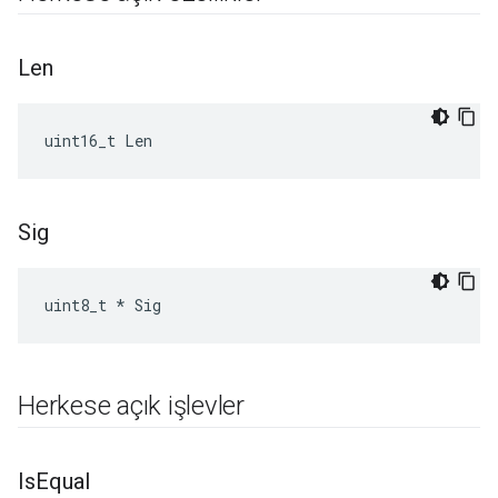
Len
uint16_t Len
Sig
uint8_t * Sig
Herkese açık işlevler
Is
Equal