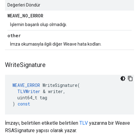
Değerleri Döndür
WEAVE
_
NO
_
ERROR
İşlemin başarılı olup olmadığı.
other
İmza okumasıyla ilgili diğer Weave hata kodları.
Write
Signature
WEAVE_ERROR
WriteSignature
(
TLVWriter
&
writer
,
uint64_t
tag
)
const
İmzayı, belirtilen etiketle belirtilen
TLV
yazarına bir Weave
RSASignature yapısı olarak yazar.