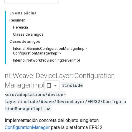
En esta página
Resumen
Herencia
Clases de amigos
Clases de amigos
Internal::GenericConfigurationManagerImpl<
ConfigurationManagerImpl >
Interno::NetworkProvisioningServerImpl
nl
::
Weave
::
Device
Layer
::
Configuration
Manager
Impl
#include
<src/adaptations/device-
layer/include/Weave/DeviceLayer/EFR32/Configura
tionManagerImpl.h>
Implementación concreta del objeto singleton
ConfigurationManager
para la plataforma EFR32.