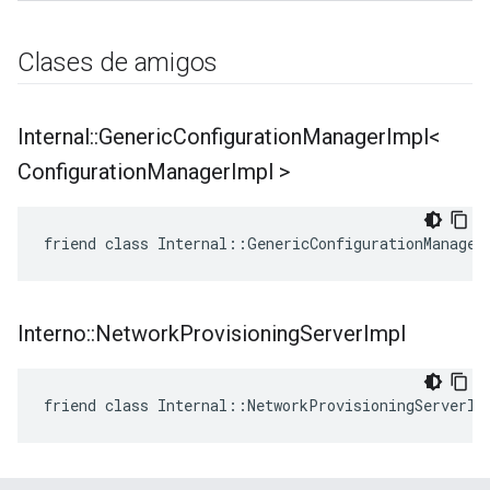
Clases de amigos
Internal
::
Generic
Configuration
Manager
Impl<
Configuration
Manager
Impl >
friend class Internal::GenericConfigurationManager
Interno
::
Network
Provisioning
Server
Impl
friend class Internal::NetworkProvisioningServerIm