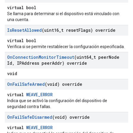
virtual bool
Se llama para determinar si el dispositivo está vinculado con
una cuenta.
Is
Reset
Allowed
(uint16
_
t reset
Flags) override
virtual bool
Verifica si se permite restablecer la configuración especificada.
On
Connection
Monitor
Timeout
(uint64
_
t peer
Node
Id
,
IPAddress peer
Addr) override
void
On
Fail
Safe
Armed
(void) override
virtual
WEAVE_ERROR
Indica que se activó la configuración del dispositivo de
seguridad contra fallas.
On
Fail
Safe
Disarmed
(void) override
virtual
WEAVE_ERROR