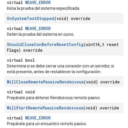
virtual
WEAVE_ERROR
Inicia la prueba del sistema especificada.
On
System
Test
Stopped
(void) override
virtual
WEAVE_ERROR
Detén la prueba del sistema en curso.
Should
Close
Con
Before
Reset
Config
(uint16
_
t reset
Flags) override
virtual bool
Determina si se debe cerrar una conexión con un servidor, si
está presente, antes de restablecer la configuración.
Will
Close
Remote
Passive
Rendezvous
(void) override
virtual void
Prepárate para detener Rendezvous remoto pasivo.
Will
Start
Remote
Passive
Rendezvous
(void) override
virtual
WEAVE_ERROR
Prepárate para un encuentro remoto pasivo.