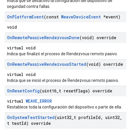
Indica que se desactivó la configuración del dispositivo de
seguridad contra fallas.
On
Platform
Event
(const
Weave
Device
Event
*event)
void
On
Remote
Passive
Rendezvous
Done
(void) override
virtual void
Indica que finalizó el proceso de Rendezvous remoto pasivo.
On
Remote
Passive
Rendezvous
Started
(void) override
virtual void
Indica que se inició el proceso de Rendezvous remoto pasivo.
On
Reset
Config
(uint16
_
t reset
Flags) override
virtual
WEAVE_ERROR
Restablece toda la configuración del dispositivo o parte de ella.
On
System
Test
Started
(uint32
_
t profile
Id
,
uint32
_
t test
Id) override