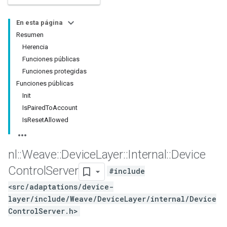
En esta página
Resumen
Herencia
Funciones públicas
Funciones protegidas
Funciones públicas
Init
IsPairedToAccount
IsResetAllowed
nl
::
Weave
::
Device
Layer
::
Internal
::
Device
Control
Server
#include
<src/adaptations/device-
layer/include/Weave/DeviceLayer/internal/Device
ControlServer.h>