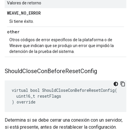
Valores de retorno
WEAVE
_
NO
_
ERROR
Si tiene éxito.
other
Otros códigos de error específicos de la plataforma o de
Weave que indican que se produjo un error que impidió la
detención de la prueba del sistema.
Should
Close
Con
Before
Reset
Config
virtual bool ShouldCloseConBeforeResetConfig(

  uint16_t resetFlags

) override
Determina si se debe cerrar una conexión con un servidor,
si está presente, antes de restablecer la configuración.