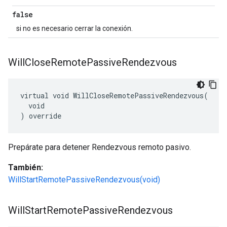
false
si no es necesario cerrar la conexión.
Will
Close
Remote
Passive
Rendezvous
virtual void WillCloseRemotePassiveRendezvous(

  void

) override
Prepárate para detener Rendezvous remoto pasivo.
También:
WillStartRemotePassiveRendezvous(void)
Will
Start
Remote
Passive
Rendezvous