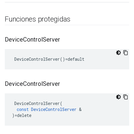
Funciones protegidas
Device
Control
Server
 DeviceControlServer()=default
Device
Control
Server
DeviceControlServer
(
const
DeviceControlServer
&
)
=
delete