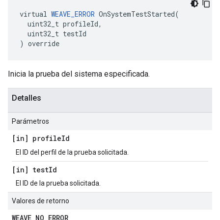
virtual 
WEAVE_ERROR
 OnSystemTestStarted(

  uint32_t profileId,

  uint32_t testId

) override
Inicia la prueba del sistema especificada.
Detalles
Parámetros
[in] profile
Id
El ID del perfil de la prueba solicitada.
[in] test
Id
El ID de la prueba solicitada.
Valores de retorno
WEAVE
_
NO
_
ERROR