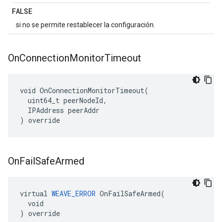
FALSE
si no se permite restablecer la configuración.
On
Connection
Monitor
Timeout
void OnConnectionMonitorTimeout(

  uint64_t peerNodeId,

  IPAddress peerAddr

) override
On
Fail
Safe
Armed
virtual 
WEAVE_ERROR
 OnFailSafeArmed(

  void

) override