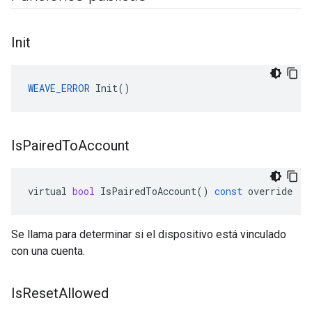
Init
WEAVE_ERROR
 Init()
Is
Paired
To
Account
virtual
bool
IsPairedToAccount
()
const
override
Se llama para determinar si el dispositivo está vinculado
con una cuenta.
Is
Reset
Allowed