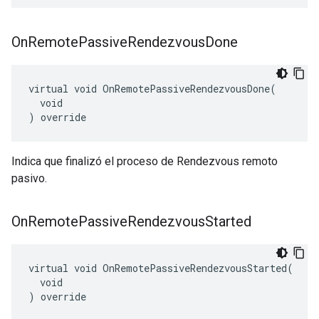
On
Remote
Passive
Rendezvous
Done
virtual void OnRemotePassiveRendezvousDone(

  void

) override
Indica que finalizó el proceso de Rendezvous remoto
pasivo.
On
Remote
Passive
Rendezvous
Started
virtual void OnRemotePassiveRendezvousStarted(

  void

) override