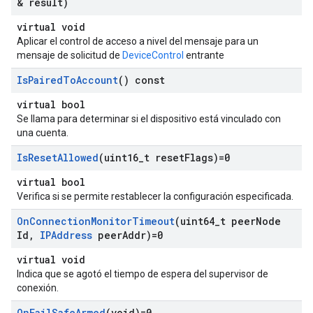
& result)
virtual void
Aplicar el control de acceso a nivel del mensaje para un
mensaje de solicitud de
DeviceControl
entrante
Is
Paired
To
Account
() const
virtual bool
Se llama para determinar si el dispositivo está vinculado con
una cuenta.
Is
Reset
Allowed
(uint16
_
t reset
Flags)=0
virtual bool
Verifica si se permite restablecer la configuración especificada.
On
Connection
Monitor
Timeout
(uint64
_
t peer
Node
Id
,
IPAddress
peer
Addr)=0
virtual void
Indica que se agotó el tiempo de espera del supervisor de
conexión.
On
Fail
Safe
Armed
(void)=0