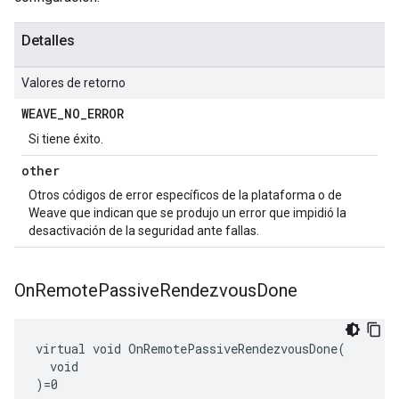
Detalles
Valores de retorno
WEAVE
_
NO
_
ERROR
Si tiene éxito.
other
Otros códigos de error específicos de la plataforma o de
Weave que indican que se produjo un error que impidió la
desactivación de la seguridad ante fallas.
On
Remote
Passive
Rendezvous
Done
virtual void OnRemotePassiveRendezvousDone(

  void

)=0