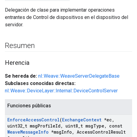
Delegación de clase para implementar operaciones
entrantes de Control de dispositivos en el dispositivo del
servidor.
Resumen
Herencia
Se hereda de:
nl::Weave::WeaveServerDelegateBase
Subclases conocidas directas:
nl::Weave::DeviceLayer::Internal::DeviceControlServer
Funciones públicas
Enforce
Access
Control
(
Exchange
Context
*ec
,
uint32
_
t msg
Profile
Id
,
uint8
_
t msg
Type
,
const
Weave
Message
Info
*msg
Info
,
Access
Control
Result