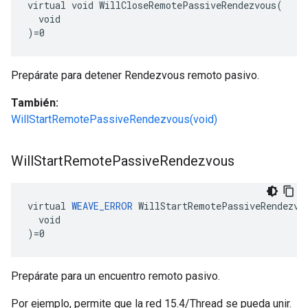
virtual void WillCloseRemotePassiveRendezvous(

  void

)=0
Prepárate para detener Rendezvous remoto pasivo.
También:
WillStartRemotePassiveRendezvous(void)
Will
Start
Remote
Passive
Rendezvous
virtual 
WEAVE_ERROR
 WillStartRemotePassiveRendezvou
  void

)=0
Prepárate para un encuentro remoto pasivo.
Por ejemplo, permite que la red 15.4/Thread se pueda unir.