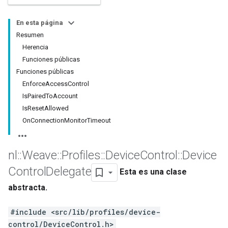
En esta página
Resumen
Herencia
Funciones públicas
Funciones públicas
EnforceAccessControl
IsPairedToAccount
IsResetAllowed
OnConnectionMonitorTimeout
nl
::
Weave
::
Profiles
::
Device
Control
::
Device
Control
Delegate
Esta es una clase
abstracta.
#include <src/lib/profiles/device-
control/DeviceControl.h>