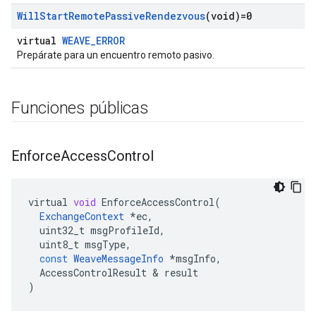
Will
Start
Remote
Passive
Rendezvous
(void)=0
virtual
WEAVE_ERROR
Prepárate para un encuentro remoto pasivo.
Funciones públicas
Enforce
Access
Control
virtual
void
EnforceAccessControl
(
ExchangeContext
*
ec
,
uint32_t
msgProfileId
,
uint8_t
msgType
,
const
WeaveMessageInfo
*
msgInfo
,
AccessControlResult
&
result
)