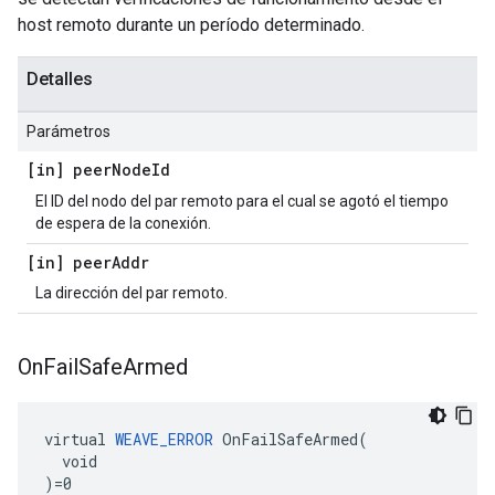
host remoto durante un período determinado.
Detalles
Parámetros
[in] peer
Node
Id
El ID del nodo del par remoto para el cual se agotó el tiempo
de espera de la conexión.
[in] peer
Addr
La dirección del par remoto.
On
Fail
Safe
Armed
virtual 
WEAVE_ERROR
 OnFailSafeArmed(

  void

)=0