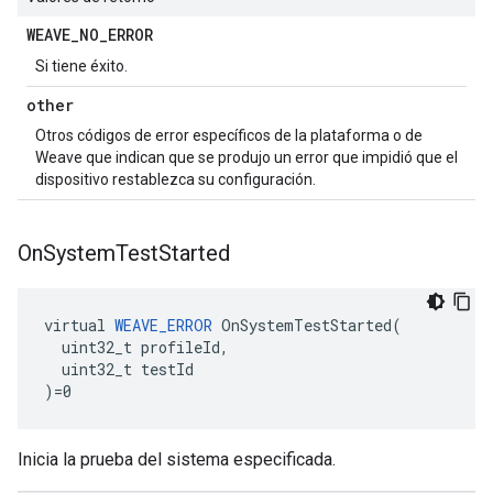
WEAVE
_
NO
_
ERROR
Si tiene éxito.
other
Otros códigos de error específicos de la plataforma o de
Weave que indican que se produjo un error que impidió que el
dispositivo restablezca su configuración.
On
System
Test
Started
virtual 
WEAVE_ERROR
 OnSystemTestStarted(

  uint32_t profileId,

  uint32_t testId

)=0
Inicia la prueba del sistema especificada.