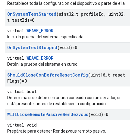
Restablece toda la configuración del dispositivo o parte de ella.
On
System
Test
Started
(uint32
_
t profile
Id
,
uint32
_
t test
Id)=0
virtual
WEAVE_ERROR
Inicia la prueba del sistema especificada.
On
System
Test
Stopped
(void)=0
virtual
WEAVE_ERROR
Detén la prueba del sistema en curso.
Should
Close
Con
Before
Reset
Config
(uint16
_
t reset
Flags)=0
virtual bool
Determina si se debe cerrar una conexión con un servidor, si
está presente, antes de restablecer la configuración.
Will
Close
Remote
Passive
Rendezvous
(void)=0
virtual void
Prepárate para detener Rendezvous remoto pasivo.