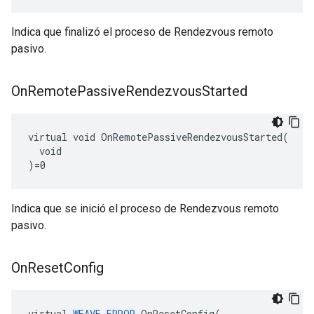
Indica que finalizó el proceso de Rendezvous remoto
pasivo.
On
Remote
Passive
Rendezvous
Started
virtual void OnRemotePassiveRendezvousStarted(

  void

)=0
Indica que se inició el proceso de Rendezvous remoto
pasivo.
On
Reset
Config
virtual 
WEAVE_ERROR
 OnResetConfig(
