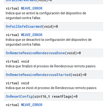
virtual
WEAVE_ERROR
Indica que se activó la configuración del dispositivo de
seguridad contra fallas.
On
Fail
Safe
Disarmed
(void)=0
virtual
WEAVE_ERROR
Indica que se desactivó la configuración del dispositivo de
seguridad contra fallas.
On
Remote
Passive
Rendezvous
Done
(void)=0
virtual void
Indica que finalizó el proceso de Rendezvous remoto pasivo.
On
Remote
Passive
Rendezvous
Started
(void)=0
virtual void
Indica que se inició el proceso de Rendezvous remoto pasivo.
On
Reset
Config
(uint16
_
t reset
Flags)=0
virtual
WEAVE_ERROR