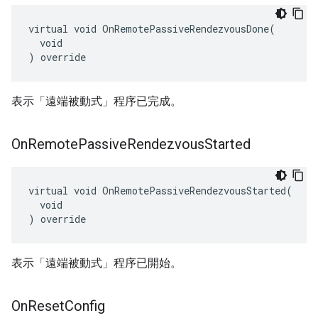
virtual void OnRemotePassiveRendezvousDone(

  void

) override
表示「遠端被動式」程序已完成。
On
Remote
Passive
Rendezvous
Started
virtual void OnRemotePassiveRendezvousStarted(

  void

) override
表示「遠端被動式」程序已開始。
On
Reset
Config