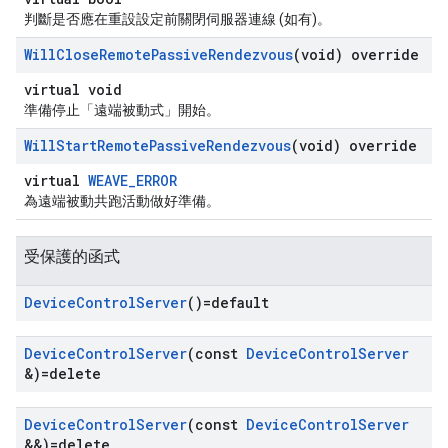
判斷是否應在重設設定前關閉伺服器連線 (如有)。
Will
Close
Remote
Passive
Rendezvous
(void) override
virtual void
準備停止「遠端被動式」開始。
Will
Start
Remote
Passive
Rendezvous
(void) override
virtual
WEAVE_ERROR
為遠端被動共跑活動做好準備。
受保護的函式
Device
Control
Server
()=default
Device
Control
Server
(const
Device
Control
Server
&)=delete
Device
Control
Server
(const
Device
Control
Server
&&)=delete