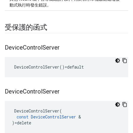
動式執行時發生錯誤。
受保護的函式
Device
Control
Server
 DeviceControlServer()=default
Device
Control
Server
DeviceControlServer
(
const
DeviceControlServer
&
)
=
delete