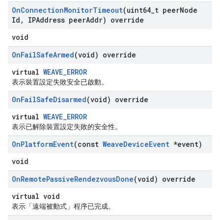
On
Connection
Monitor
Timeout
(uint64
_
t peer
Node
Id
,
IPAddress peer
Addr) override
void
On
Fail
Safe
Armed
(void) override
virtual
WEAVE_ERROR
表示裝置設定失敗安全已啟動。
On
Fail
Safe
Disarmed
(void) override
virtual
WEAVE_ERROR
表示已解除裝置設定失敗的安全性。
On
Platform
Event
(const
Weave
Device
Event
*event)
void
On
Remote
Passive
Rendezvous
Done
(void) override
virtual void
表示「遠端被動式」程序已完成。