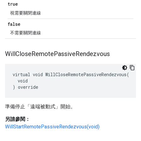
true
視需要關閉連線
false
不需要關閉連線
Will
Close
Remote
Passive
Rendezvous
virtual void WillCloseRemotePassiveRendezvous(

  void

) override
準備停止「遠端被動式」開始。
另請參閱：
WillStartRemotePassiveRendezvous(void)