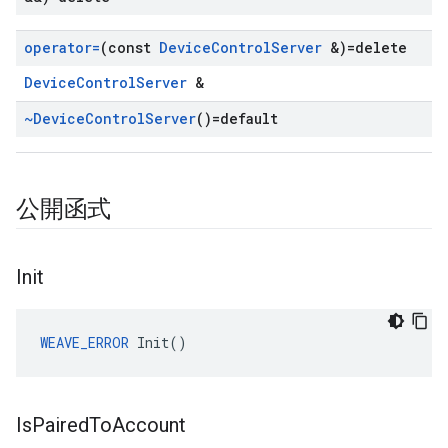
operator=
(const
Device
Control
Server
&)=delete
DeviceControlServer
&
~Device
Control
Server
()=default
公開函式
Init
WEAVE_ERROR
 Init()
Is
Paired
To
Account