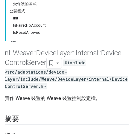
受保護的函式
公開函式
Init
IsPairedToAccount
IsResetAllowed
nl
::
Weave
::
Device
Layer
::
Internal
::
Device
Control
Server
#include
<src/adaptations/device-
layer/include/Weave/DeviceLayer/internal/Device
ControlServer.h>
實作 Weave 裝置的 Weave 裝置控制設定檔。
摘要