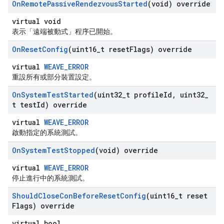
On
Remote
Passive
Rendezvous
Started
(void) override
virtual void
表示「遠端被動式」程序已開始。
On
Reset
Config
(uint16
_
t reset
Flags) override
virtual
WEAVE_ERROR
重設所有或部分裝置設定。
On
System
Test
Started
(uint32
_
t profile
Id
,
uint32
_
t test
Id) override
virtual
WEAVE_ERROR
啟動指定的系統測試。
On
System
Test
Stopped
(void) override
virtual
WEAVE_ERROR
停止進行中的系統測試。
Should
Close
Con
Before
Reset
Config
(uint16
_
t reset
Flags) override
virtual bool