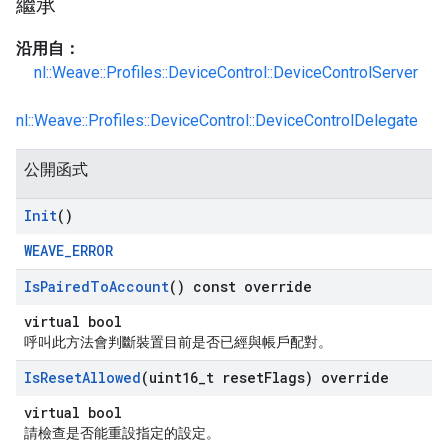
繼承
沿用自：
nl::Weave::Profiles::DeviceControl::DeviceControlServer
nl::Weave::Profiles::DeviceControl::DeviceControlDelegate
公開函式
Init
()
WEAVE_ERROR
Is
Paired
To
Account
() const override
virtual bool
呼叫此方法會判斷裝置目前是否已經與帳戶配對。
Is
Reset
Allowed
(uint16
_
t reset
Flags) override
virtual bool
請檢查是否能重設指定的設定。