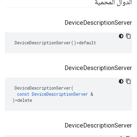
الدوال المحمية
Device
Description
Server
 DeviceDescriptionServer()=default
Device
Description
Server
DeviceDescriptionServer
(
const
DeviceDescriptionServer
&
)
=
delete
Device
Description
Server