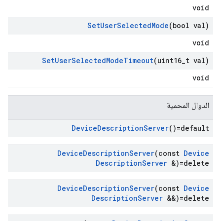
void
Set
User
Selected
Mode
(bool val)
void
Set
User
Selected
Mode
Timeout
(uint16
_
t val)
void
الدوال المحمية
Device
Description
Server
()=default
Device
Description
Server
(const
Device
Description
Server
&)=delete
Device
Description
Server
(const
Device
Description
Server
&&)=delete