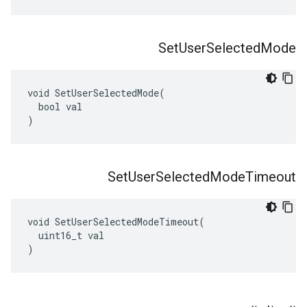
Set
User
Selected
Mode
void SetUserSelectedMode(

  bool val

)
Set
User
Selected
Mode
Timeout
void SetUserSelectedModeTimeout(

  uint16_t val

)