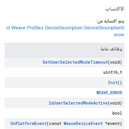
الاكتساب
يتم اكتسابه من:
nl::Weave::Profiles::DeviceDescription::DeviceDescriptionS
erver
وظائف عامة
Get
User
Selected
Mode
Timeout
(void)
uint16_t
Init
()
WEAVE_ERROR
Is
User
Selected
Mode
Active
(void)
bool
On
Platform
Event
(const
Weave
Device
Event
*event)