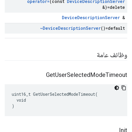
operator=
(const
Device
Description
Server
&)=delete
DeviceDescriptionServer
&
~Device
Description
Server
()=default
وظائف عامة
Get
User
Selected
Mode
Timeout
uint16_t GetUserSelectedModeTimeout(

  void

)
Init