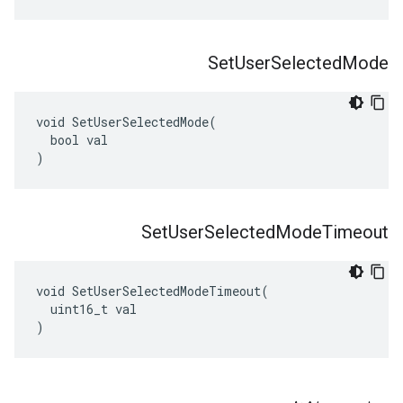
Set
User
Selected
Mode
void SetUserSelectedMode(

  bool val

)
Set
User
Selected
Mode
Timeout
void SetUserSelectedModeTimeout(

  uint16_t val

)