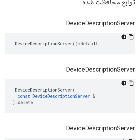
توابع محافظت شده
Device
Description
Server
 DeviceDescriptionServer()=default
Device
Description
Server
DeviceDescriptionServer
(
const
DeviceDescriptionServer
&
)
=
delete
Device
Description
Server