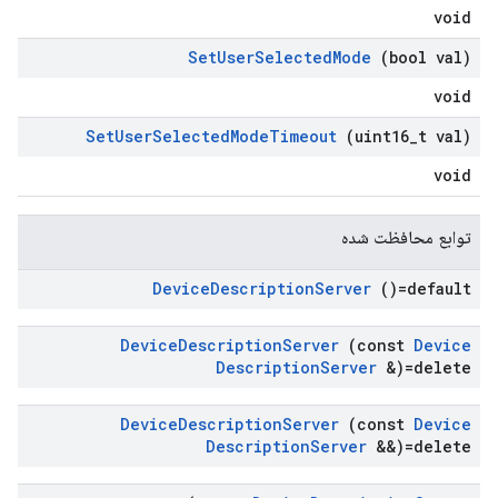
void
Set
User
Selected
Mode
(bool val)
void
Set
User
Selected
Mode
Timeout
(uint16
_
t val)
void
توابع محافظت شده
Device
Description
Server
()=default
Device
Description
Server
(const
Device
Description
Server
&)=delete
Device
Description
Server
(const
Device
Description
Server
&&)=delete