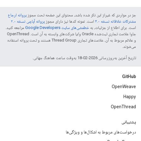
جز در مواردی که غیراز این ذکر شده باشد، محتوای این صفحه تحت مجوز
پروانه ارجاع
مشترکات خلاقانه نسخه ۴.۰
است. نمونه کدها نیز دارای مجوز
پروانه آپاچی نسخه ۲.۰
است. برای اطلاع از جزئیات، به
خطمشی‌های سایت Google Developers‏
مراجعه کنید.
جاوا علامت تجاری ثبت‌شده Oracle و/یا شرکت‌های وابسته به آن است. ‫OpenThread
و علائم مربوط به آن، علامت‌های تجاری Thread Group هستند و تحت پروانه استفاده
می‌شوند.
تاریخ آخرین به‌روزرسانی 2026-02-18 به‌وقت ساعت هماهنگ جهانی.
GitHub
OpenWeave
Happy
OpenThread
پشتیبانی
درخواست‌های مربوط به اشکال‌ها و ویژگی‌ها