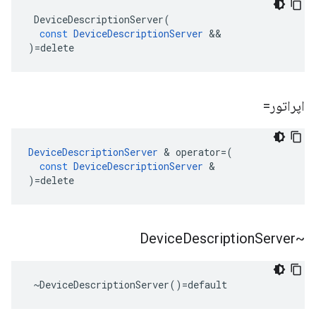
DeviceDescriptionServer
(
const
DeviceDescriptionServer
&&
)
=
delete
اپراتور=
DeviceDescriptionServer
&
operator
=
(
const
DeviceDescriptionServer
&
)
=
delete
Description
Server
~Device
 ~DeviceDescriptionServer()=default