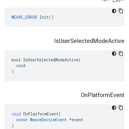
WEAVE_ERROR
 Init()
Is
User
Selected
Mode
Active
bool IsUserSelectedModeActive(

  void

)
On
Platform
Event
void
OnPlatformEvent
(
const
WeaveDeviceEvent
*
event
)