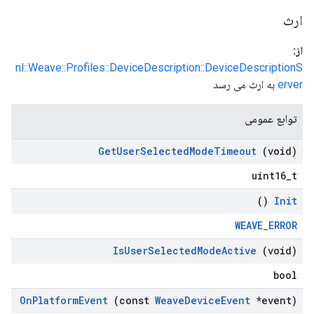
ارث
از:
nl::Weave::Profiles::DeviceDescription::DeviceDescriptionS
erver
به ارث می رسد
توابع عمومی
Get
User
Selected
Mode
Timeout
(void)
uint16_t
()
Init
WEAVE_ERROR
Is
User
Selected
Mode
Active
(void)
bool
On
Platform
Event
(const
Weave
Device
Event
*event)