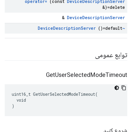
operator=
(const
Device
Description
Server
&)=delete
&
DeviceDescriptionServer
Description
Server
()=default
~Device
توابع عمومی
Get
User
Selected
Mode
Timeout
uint16_t GetUserSelectedModeTimeout(

  void

)
شروع کنید