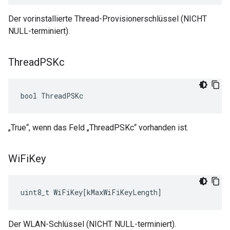
Der vorinstallierte Thread-Provisionerschlüssel (NICHT
NULL-terminiert).
Thread
PSKc
bool ThreadPSKc
„True“, wenn das Feld „ThreadPSKc“ vorhanden ist.
Wi
Fi
Key
uint8_t
WiFiKey
[
kMaxWiFiKeyLength
]
Der WLAN-Schlüssel (NICHT NULL-terminiert).