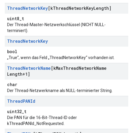
Thread
Network
Key
[k
Thread
Network
Key
Length]
uint8_t
Der Thread-Master-Netzwerkschlüssel (NICHT NULL-
terminiert).
Thread
Network
Key
bool
„True“, wenn das Feld „ThreadNetworkKey“ vorhanden ist.
Thread
Network
Name
[k
Max
Thread
Network
Name
Length+1]
char
Der Thread-Netzwerkname als NULL-terminierter String.
Thread
PANId
uint32_t
Die PAN für die 16-Bit-Thread-ID oder
kThreadPANId_NotRequested.