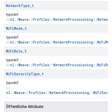
Network
Type
_
t
typedef.
::
nl::Weave::Profiles::NetworkProvisioning::Networ
Wi
Fi
Mode
_
t
typedef.
::
nl::Weave::Profiles::NetworkProvisioning::WiFiMod
Wi
Fi
Role
_
t
typedef.
::
nl::Weave::Profiles::NetworkProvisioning::WiFiRol
Wi
Fi
Security
Type
_
t
typedef.
::
nl::Weave::Profiles::NetworkProvisioning::WiFiSecu
Öffentliche Attribute