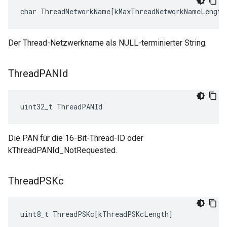
char ThreadNetworkName[kMaxThreadNetworkNameLength
Der Thread-Netzwerkname als NULL-terminierter String.
Thread
PANId
uint32_t ThreadPANId
Die PAN für die 16-Bit-Thread-ID oder
kThreadPANId_NotRequested.
Thread
PSKc
uint8_t
ThreadPSKc
[
kThreadPSKcLength
]