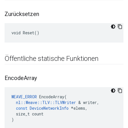
Zurücksetzen
void Reset()
Öffentliche statische Funktionen
Encode
Array
WEAVE_ERROR
EncodeArray
(
nl
::
Weave
::
TLV
::
TLVWriter
&
writer
,
const
DeviceNetworkInfo
*
elems
,
size_t
count
)