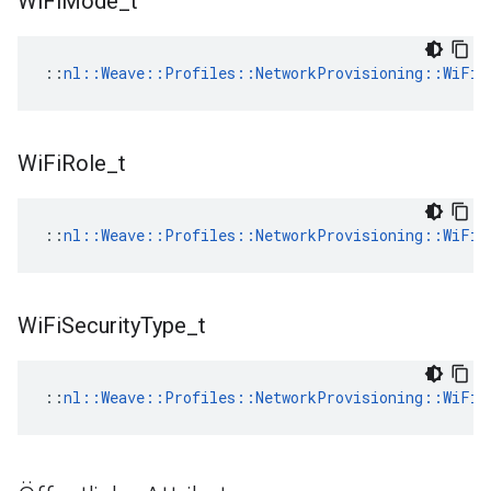
Wi
Fi
Mode
_
t
::
nl::Weave::Profiles::NetworkProvisioning::WiFiM
Wi
Fi
Role
_
t
::
nl::Weave::Profiles::NetworkProvisioning::WiFiR
Wi
Fi
Security
Type
_
t
::
nl::Weave::Profiles::NetworkProvisioning::WiFiS