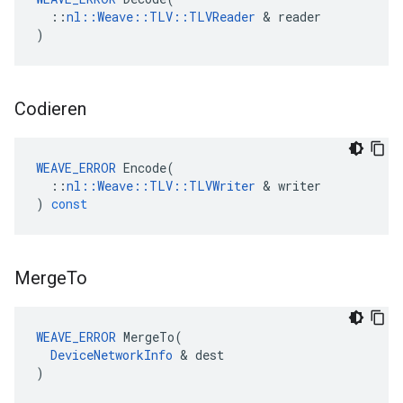
  ::
nl::Weave::TLV::TLVReader
 & reader

)
Codieren
WEAVE_ERROR
Encode
(
::
nl
::
Weave
::
TLV
::
TLVWriter
&
writer
)
const
Merge
To
WEAVE_ERROR
 MergeTo(

DeviceNetworkInfo
 & dest

)