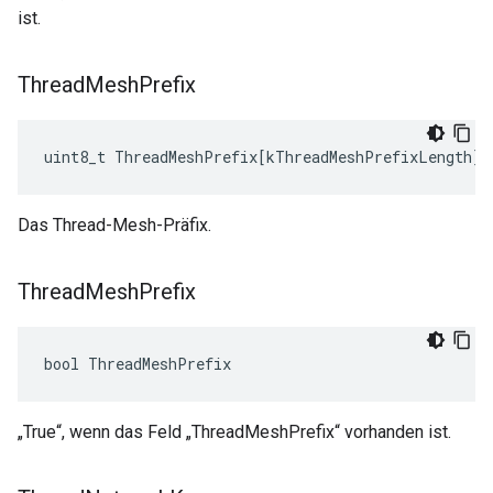
ist.
Thread
Mesh
Prefix
uint8_t
ThreadMeshPrefix
[
kThreadMeshPrefixLength
]
Das Thread-Mesh-Präfix.
Thread
Mesh
Prefix
bool ThreadMeshPrefix
„True“, wenn das Feld „ThreadMeshPrefix“ vorhanden ist.