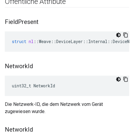
Öffentliche Attribute
Field
Present
struct
nl
::
Weave
::
DeviceLayer
::
Internal
::
DeviceNe
Network
Id
uint32_t NetworkId
Die Netzwerk-ID, die dem Netzwerk vom Gerät
zugewiesen wurde.
Network
Id