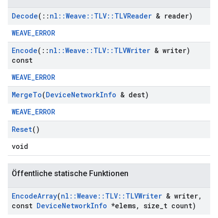
Decode
(
::
nl
::
Weave
::
TLV
::
TLVReader
& reader)
WEAVE_ERROR
Encode
(
::
nl
::
Weave
::
TLV
::
TLVWriter
& writer)
const
WEAVE_ERROR
Merge
To
(
Device
Network
Info
& dest)
WEAVE_ERROR
Reset
()
void
Öffentliche statische Funktionen
Encode
Array
(
nl
::
Weave
::
TLV
::
TLVWriter
& writer
,
const
Device
Network
Info
*elems
,
size
_
t count)