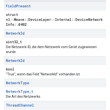
Field
Present
struct
nl::Weave::DeviceLayer::Internal::DeviceNetwork
Info::@402
Network
Id
uint32_t
Die Netzwerk-ID, die dem Netzwerk vom Gerät zugewiesen
wurde.
Network
Id
bool
"True", wenn das Feld "NetworkId" vorhanden ist.
Network
Type
NetworkType_t
Die Art des Netzwerks.
Thread
Channel