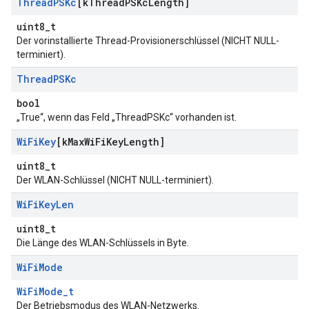
Thread
PSKc
[k
Thread
PSKc
Length]
uint8_t
Der vorinstallierte Thread-Provisionerschlüssel (NICHT NULL-
terminiert).
Thread
PSKc
bool
„True“, wenn das Feld „ThreadPSKc“ vorhanden ist.
Wi
Fi
Key
[k
Max
Wi
Fi
Key
Length]
uint8_t
Der WLAN-Schlüssel (NICHT NULL-terminiert).
Wi
Fi
Key
Len
uint8_t
Die Länge des WLAN-Schlüssels in Byte.
Wi
Fi
Mode
WiFiMode_t
Der Betriebsmodus des WLAN-Netzwerks.