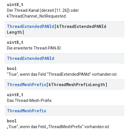
uint8_t
Der Thread-Kanal (derzeit [11..26]) oder
kThreadChannel_NotRequested.
Thread
Extended
PANId
[k
Thread
Extended
PANId
Length]
uint8_t
Die erweiterte Thread-PAN-ID.
Thread
Extended
PANId
bool
"True", wenn das Feld "ThreadExtendedPANId" vorhanden ist.
Thread
Mesh
Prefix
[k
Thread
Mesh
Prefix
Length]
uint8_t
Das Thread-Mesh-Präfix.
Thread
Mesh
Prefix
bool
„True“, wenn das Feld „ThreadMeshPrefix“ vorhanden ist.