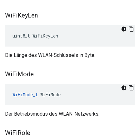
Wi
Fi
Key
Len
uint8_t WiFiKeyLen
Die Länge des WLAN-Schlüssels in Byte.
Wi
Fi
Mode
WiFiMode_t
 WiFiMode
Der Betriebsmodus des WLAN-Netzwerks.
Wi
Fi
Role