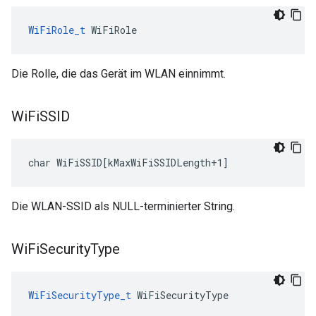
WiFiRole_t
 WiFiRole
Die Rolle, die das Gerät im WLAN einnimmt.
Wi
Fi
SSID
char WiFiSSID[kMaxWiFiSSIDLength+1]
Die WLAN-SSID als NULL-terminierter String.
Wi
Fi
Security
Type
WiFiSecurityType_t
 WiFiSecurityType