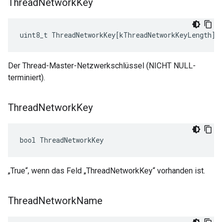
Thread
Network
Key
uint8_t
ThreadNetworkKey
[
kThreadNetworkKeyLength
]
Der Thread-Master-Netzwerkschlüssel (NICHT NULL-
terminiert).
Thread
Network
Key
bool ThreadNetworkKey
„True“, wenn das Feld „ThreadNetworkKey“ vorhanden ist.
Thread
Network
Name