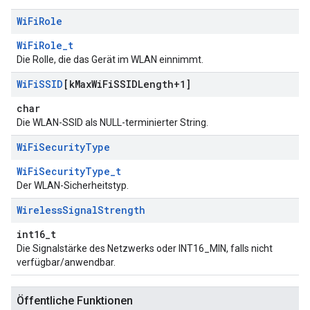
Wi
Fi
Role
WiFiRole_t
Die Rolle, die das Gerät im WLAN einnimmt.
Wi
Fi
SSID
[k
Max
Wi
Fi
SSIDLength+1]
char
Die WLAN-SSID als NULL-terminierter String.
Wi
Fi
Security
Type
WiFiSecurityType_t
Der WLAN-Sicherheitstyp.
Wireless
Signal
Strength
int16_t
Die Signalstärke des Netzwerks oder INT16_MIN, falls nicht
verfügbar/anwendbar.
Öffentliche Funktionen