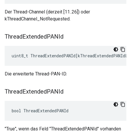
Der Thread-Channel (derzeit [11..26]) oder
kThreadChannel_NotRequested.
Thread
Extended
PANId
uint8_t
ThreadExtendedPANId
[
kThreadExtendedPANIdLe
Die erweiterte Thread-PAN-ID.
Thread
Extended
PANId
bool ThreadExtendedPANId
"True", wenn das Feld "ThreadExtendedPANId" vorhanden