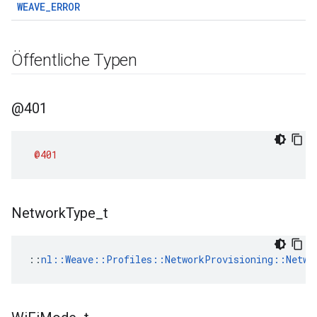
WEAVE_ERROR
Öffentliche Typen
@401
@401
Network
Type
_
t
::
nl::Weave::Profiles::NetworkProvisioning::Netwo