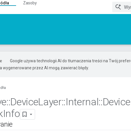
ródła
Zasoby
Google używa technologii AI do tłumaczenia treści na Twój pref
ia wygenerowane przez AI mogą zawierać błędy.
ódła
ve
::
Device
Layer
::
Internal
::
Device
k
Info
anie