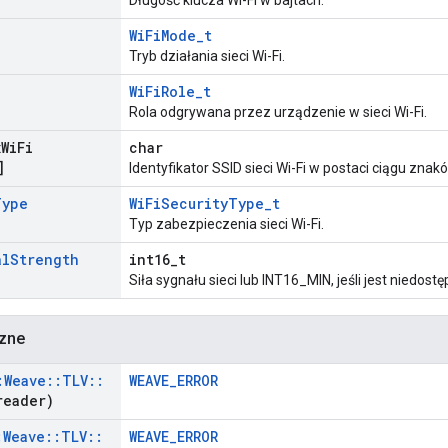
Długość klucza Wi-Fi w bajtach.
WiFiMode_t
Tryb działania sieci Wi-Fi.
WiFiRole_t
Rola odgrywana przez urządzenie w sieci Wi-Fi.
x
Wi
Fi
char
]
Identyfikator SSID sieci Wi-Fi w postaci ciągu zna
Type
WiFiSecurityType_t
Typ zabezpieczenia sieci Wi-Fi.
al
Strength
int16_t
Siła sygnału sieci lub INT16_MIN, jeśli jest niedostę
czne
:
Weave
::
TLV
::
WEAVE_ERROR
eader)
:
Weave
::
TLV
::
WEAVE_ERROR