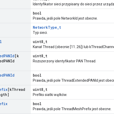
Identyfikator sieci przypisany do sieci przez urząd
bool
Prawda, jeśli pole NetworkId jest obecne.
NetworkType_t
Typ sieci.
l
uint8_t
Kanał Thread (obecnie [11..26]) lub kThreadChann
ed
PANId
[k
uint8_t
ed
PANId
Rozszerzony identyfikator PAN Thread.
ed
PANId
bool
Prawda, jeśli pole ThreadExtendedPANId jest obec
efix
[k
Thread
uint8_t
ngth]
Prefiks siatki wątków.
efix
bool
Prawda, jeśli pole ThreadMeshPrefix jest obecne.