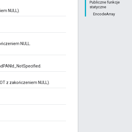
Publiczne funkcje
statyczne
iem NULL).
EncodeArray
kończeniem NULL.
eadPANId_NotSpecified.
NOT z zakończeniem NULL).