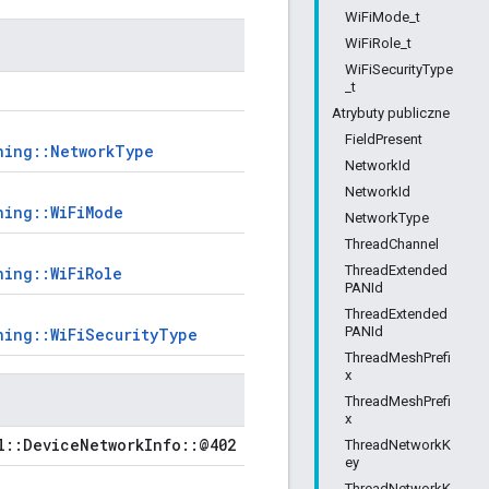
WiFiMode_t
WiFiRole_t
WiFiSecurityType
_t
Atrybuty publiczne
FieldPresent
ning::NetworkType
NetworkId
NetworkId
ning::WiFiMode
NetworkType
ThreadChannel
ThreadExtended
ning::WiFiRole
PANId
ThreadExtended
PANId
ning::WiFiSecurityType
ThreadMeshPrefi
x
ThreadMeshPrefi
x
l::DeviceNetworkInfo::@402
ThreadNetworkK
ey
ThreadNetworkK