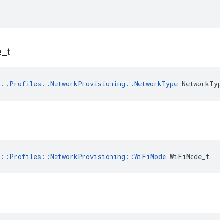
e
_
t
e::Profiles::NetworkProvisioning::NetworkType
 NetworkTy
e::Profiles::NetworkProvisioning::WiFiMode
 WiFiMode_t