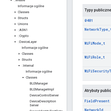
::
Weave
Informacje ogólne
Typy publiczn
Classes
Structs
@401
Unions
Network
Type
_
::
ASN1
::
Crypto
::
Device
Layer
Wi
Fi
Mode
_
t
Informacje ogólne
Classes
Wi
Fi
Role
_
t
Structs
::
Internal
Wi
Fi
Security
Informacje ogólne
Classes
BLEManager
BLEManager
Impl
Atrybuty publi
Device
Control
Server
Field
Present
Device
Description
Server
Network
Id