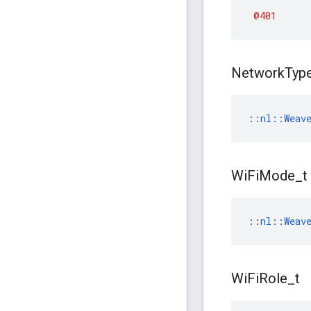
@401
Network
Typ
::
nl::Weav
Wi
Fi
Mode
_
t
::
nl::Weav
Wi
Fi
Role
_
t