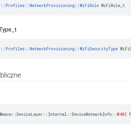
e::Profiles::NetworkProvisioning::WiFiRole
 WiFiRole_t
Type
_
t
e::Profiles::NetworkProvisioning::WiFiSecurityType
 WiFi
bliczne
Weave
::
DeviceLayer
::
Internal
::
DeviceNetworkInfo
::
@402