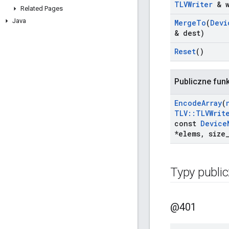
TLVWriter
& w
Related Pages
Java
Merge
To
(
Devi
& dest)
Reset
()
Publiczne fun
Encode
Array
(
TLV
::
TLVWrit
const
Device
*elems
,
size
Typy publi
@401