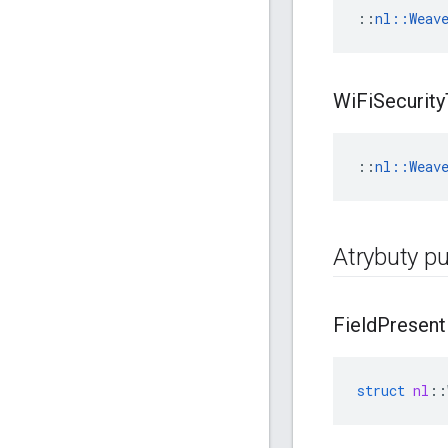
::
nl::Weav
Wi
Fi
Security
::
nl::Weav
Atrybuty pu
Field
Present
struct
nl
::