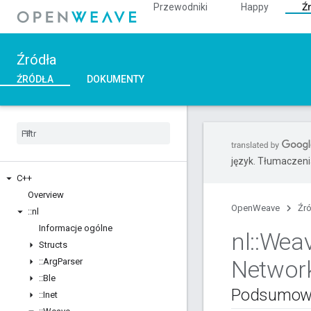
Przewodniki
Happy
Ź
Źródła
ŹRÓDŁA
DOKUMENTY
język. Tłumaczen
C++
Overview
OpenWeave
Źr
::
nl
Informacje ogólne
nl
::
Wea
Structs
Networ
::
Arg
Parser
::
Ble
Podsumow
::
Inet