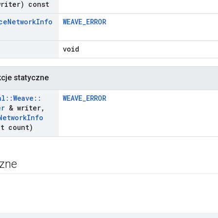
riter) const
ce
Network
Info
WEAVE_ERROR
void
kcje statyczne
nl
::
Weave
::
WEAVE_ERROR
er
& writer
,
Network
Info
_
t count)
czne