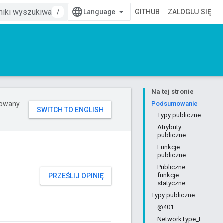
/
GITHUB
ZALOGUJ SIĘ
Na tej stronie
erowany
Podsumowanie
Typy publiczne
Atrybuty
publiczne
Funkcje
publiczne
Publiczne
funkcje
PRZEŚLIJ OPINIĘ
statyczne
Typy publiczne
@401
NetworkType_t