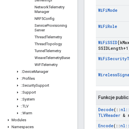
Server
Impl
Network
Telemetry
Wi
Fi
Mode
Manager
NRF5Config
Service
Provisioning
Wi
Fi
Role
Server
Thread
Telemetry
Wi
Fi
SSID
[k
Ma
Thread
Topology
SSIDLength+1
Tunnel
Telemetry
Weave
Telemetry
Base
Wi
Fi
Security
Wi
Fi
Telemetry
::
Device
Manager
Wireless
Sign
::
Profiles
::
Security
Support
::
Support
Funkcje publi
::
System
::
TLV
Decode
(
::
nl
:
::
Warm
TLVReader
& r
Modules
Encode
(
::
nl
:
Namespaces