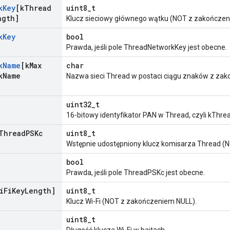
k
Key
[k
Thread
uint8_t
ngth]
Klucz sieciowy głównego wątku (NOT z zakończen
k
Key
bool
Prawda, jeśli pole ThreadNetworkKey jest obecne.
k
Name
[k
Max
char
k
Name
Nazwa sieci Thread w postaci ciągu znaków z za
uint32_t
16-bitowy identyfikator PAN w Thread, czyli kThr
Thread
PSKc
uint8_t
Wstępnie udostępniony klucz komisarza Thread (
bool
Prawda, jeśli pole ThreadPSKc jest obecne.
i
Fi
Key
Length]
uint8_t
Klucz Wi-Fi (NOT z zakończeniem NULL).
uint8_t