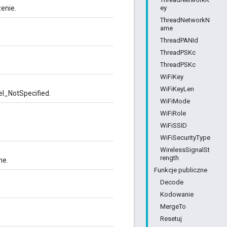
ey
zenie.
ThreadNetworkN
ame
ThreadPANId
ThreadPSKc
ThreadPSKc
WiFiKey
WiFiKeyLen
el_NotSpecified.
WiFiMode
WiFiRole
WiFiSSID
WiFiSecurityType
WirelessSignalSt
rength
ne.
Funkcje publiczne
Decode
Kodowanie
MergeTo
Resetuj