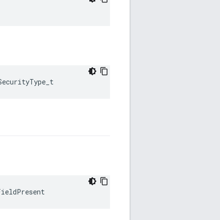
SecurityType_t
FieldPresent