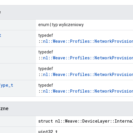
e
enum | typ wyliczeniowy
t
typedef
::
nl::Weave::Profiles::NetworkProvisio
typedef
::
nl::Weave::Profiles::NetworkProvisio
typedef
::
nl::Weave::Profiles::NetworkProvisio
Type
_
t
typedef
::
nl::Weave::Profiles::NetworkProvisio
czne
struct nl::Weave::DeviceLayer::Interna
uint32_t