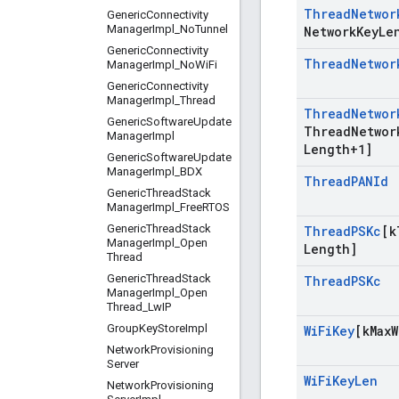
Thread
Networ
Generic
Connectivity
Manager
Impl
_
No
Tunnel
Network
Key
Le
Generic
Connectivity
Thread
Networ
Manager
Impl
_
No
Wi
Fi
Generic
Connectivity
Manager
Impl
_
Thread
Thread
Networ
Generic
Software
Update
Thread
Networ
Manager
Impl
Length+1]
Generic
Software
Update
Manager
Impl
_
BDX
Thread
PANId
Generic
Thread
Stack
Manager
Impl
_
Free
RTOS
Generic
Thread
Stack
Thread
PSKc
[k
Manager
Impl
_
Open
Length]
Thread
Generic
Thread
Stack
Thread
PSKc
Manager
Impl
_
Open
Thread
_
Lw
IP
Group
Key
Store
Impl
Wi
Fi
Key
[k
Max
W
Network
Provisioning
Server
Wi
Fi
Key
Len
Network
Provisioning