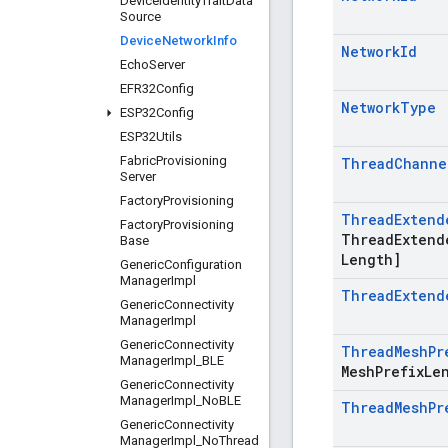
Device
Identity
Trait
Data
Source
Device
Network
Info
Network
Id
Echo
Server
EFR32Config
Network
Type
ESP32Config
ESP32Utils
Fabric
Provisioning
Thread
Channe
Server
Factory
Provisioning
Thread
Extend
Factory
Provisioning
Thread
Extend
Base
Length]
Generic
Configuration
Manager
Impl
Thread
Extend
Generic
Connectivity
Manager
Impl
Generic
Connectivity
Thread
Mesh
Pr
Manager
Impl
_
BLE
Mesh
Prefix
Le
Generic
Connectivity
Manager
Impl
_
No
BLE
Thread
Mesh
Pr
Generic
Connectivity
Manager
Impl
_
No
Thread