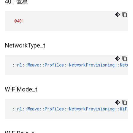
401 號星
@401
Network
Type
_
t
::
nl::Weave::Profiles::NetworkProvisioning::Netwo
Wi
Fi
Mode
_
t
::
nl::Weave::Profiles::NetworkProvisioning::WiFiM