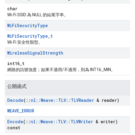
char
Wi-Fi SSID 為 NULL 的結尾字串。
Wi
Fi
Security
Type
WiFiSecurityType_t
Wi-Fi 安全性類型。
Wireless
Signal
Strength
int16_t
網路的訊號強度；如果不適用/不適用，則為 INT16_MIN。
公開函式
Decode
(
::
nl
::
Weave
::
TLV
::
TLVReader
& reader)
WEAVE_ERROR
Encode
(
::
nl
::
Weave
::
TLV
::
TLVWriter
& writer)
const