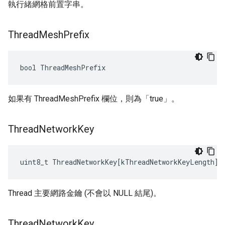
執行緒網格前置字串。
Thread
Mesh
Prefix
bool ThreadMeshPrefix
如果有 ThreadMeshPrefix 欄位，則為「true」。
Thread
Network
Key
uint8_t
ThreadNetworkKey
[
kThreadNetworkKeyLength
]
Thread 主要網路金鑰 (不會以 NULL 結尾)。
Thread
Network
Key