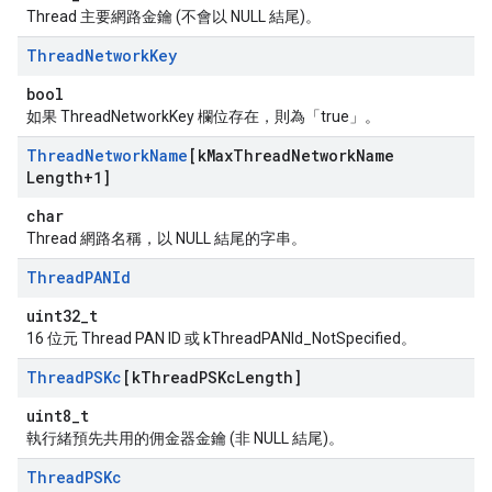
Thread 主要網路金鑰 (不會以 NULL 結尾)。
Thread
Network
Key
bool
如果 ThreadNetworkKey 欄位存在，則為「true」。
Thread
Network
Name
[k
Max
Thread
Network
Name
Length+1]
char
Thread 網路名稱，以 NULL 結尾的字串。
Thread
PANId
uint32_t
16 位元 Thread PAN ID 或 kThreadPANId_NotSpecified。
Thread
PSKc
[k
Thread
PSKc
Length]
uint8_t
執行緒預先共用的佣金器金鑰 (非 NULL 結尾)。
Thread
PSKc