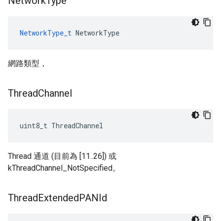
Network
Type
NetworkType_t
 NetworkType
網路類型，
Thread
Channel
uint8_t ThreadChannel
Thread 通道 (目前為 [11..26]) 或
kThreadChannel_NotSpecified。
Thread
Extended
PANId