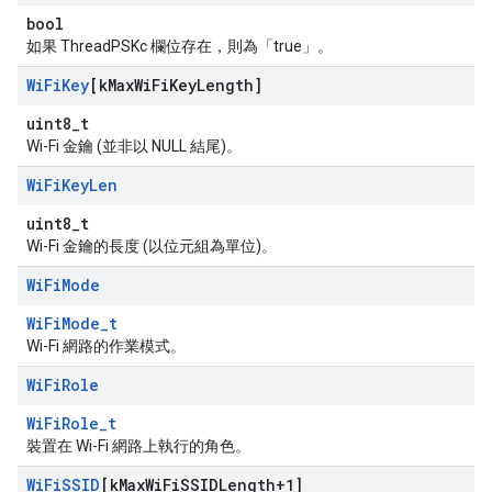
bool
如果 ThreadPSKc 欄位存在，則為「true」。
Wi
Fi
Key
[k
Max
Wi
Fi
Key
Length]
uint8_t
Wi-Fi 金鑰 (並非以 NULL 結尾)。
Wi
Fi
Key
Len
uint8_t
Wi-Fi 金鑰的長度 (以位元組為單位)。
Wi
Fi
Mode
WiFiMode_t
Wi-Fi 網路的作業模式。
Wi
Fi
Role
WiFiRole_t
裝置在 Wi-Fi 網路上執行的角色。
Wi
Fi
SSID
[k
Max
Wi
Fi
SSIDLength+1]