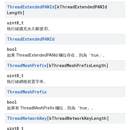
Thread
Extended
PANId
[k
Thread
Extended
PANId
Length]
uint8_t
執行緒擴充永久帳號 ID。
Thread
Extended
PANId
bool
如果 ThreadExtendedPANId 欄位存在，則為「true」。
Thread
Mesh
Prefix
[k
Thread
Mesh
Prefix
Length]
uint8_t
執行緒網格前置字串。
Thread
Mesh
Prefix
bool
如果有 ThreadMeshPrefix 欄位，則為「true」。
Thread
Network
Key
[k
Thread
Network
Key
Length]
uint8_t