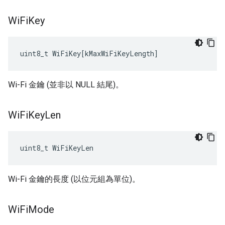
Wi
Fi
Key
uint8_t
WiFiKey
[
kMaxWiFiKeyLength
]
Wi-Fi 金鑰 (並非以 NULL 結尾)。
Wi
Fi
Key
Len
uint8_t WiFiKeyLen
Wi-Fi 金鑰的長度 (以位元組為單位)。
Wi
Fi
Mode