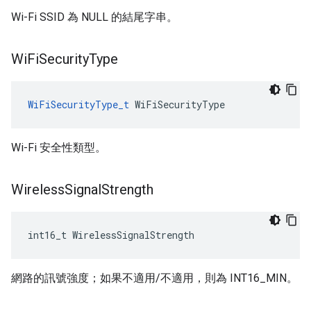
Wi-Fi SSID 為 NULL 的結尾字串。
Wi
Fi
Security
Type
WiFiSecurityType_t
 WiFiSecurityType
Wi-Fi 安全性類型。
Wireless
Signal
Strength
int16_t WirelessSignalStrength
網路的訊號強度；如果不適用/不適用，則為 INT16_MIN。