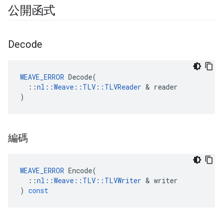
公開函式
Decode
WEAVE_ERROR
 Decode(

  ::
nl::Weave::TLV::TLVReader
 & reader

)
編碼
WEAVE_ERROR
Encode
(
::
nl
::
Weave
::
TLV
::
TLVWriter
&
writer
)
const