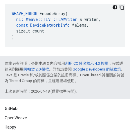
WEAVE_ERROR
EncodeArray
(
nl
::
Weave
::
TLV
::
TLVWriter
&
writer
,
const
DeviceNetworkInfo
*
elems
,
size_t
count
)
除非另有註明，否則本網頁內容採用
創用 CC 姓名標示 4.0 授權
，程式碼
範例則採用
阿帕契 2.0 授權
。詳情請參閱
Google Developers 網站政策
。
Java 是 Oracle 和/或其關係企業的註冊商標。OpenThread 與相關的符號
為 Thread Group 的商標，且經過授權使用。
上次更新時間：2026-04-18 (世界標準時間)。
GitHub
OpenWeave
Happy