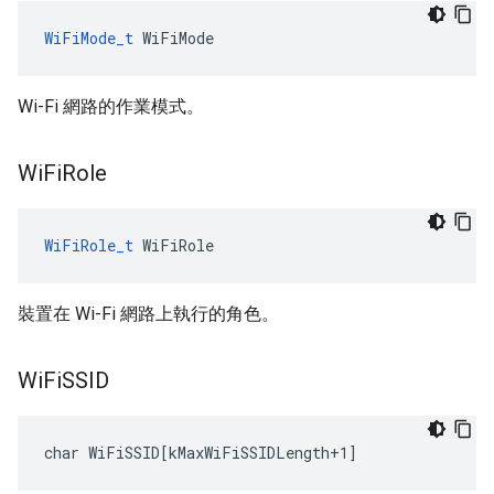
WiFiMode_t
 WiFiMode
Wi-Fi 網路的作業模式。
Wi
Fi
Role
WiFiRole_t
 WiFiRole
裝置在 Wi-Fi 網路上執行的角色。
Wi
Fi
SSID
char WiFiSSID[kMaxWiFiSSIDLength+1]