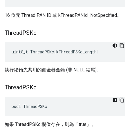
16 位元 Thread PAN ID 或 kThreadPANId_NotSpecified。
Thread
PSKc
uint8_t
ThreadPSKc
[
kThreadPSKcLength
]
執行緒預先共用的佣金器金鑰 (非 NULL 結尾)。
Thread
PSKc
bool ThreadPSKc
如果 ThreadPSKc 欄位存在，則為「true」。