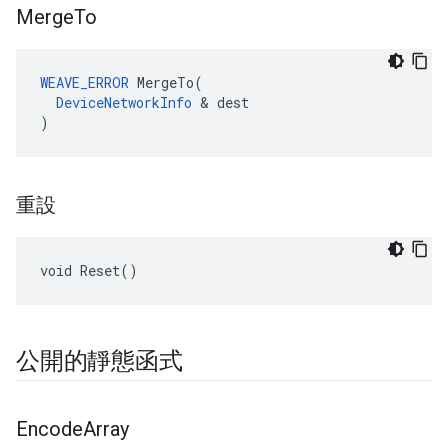
Merge
To
WEAVE_ERROR
 MergeTo(

DeviceNetworkInfo
 & dest

)
重設
void Reset()
公開的靜態函式
Encode
Array