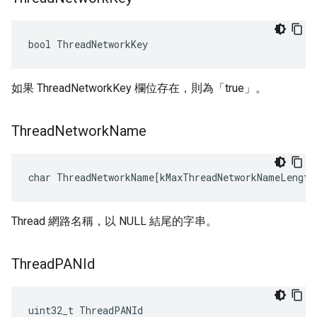
bool ThreadNetworkKey
如果 ThreadNetworkKey 欄位存在，則為「true」。
Thread
Network
Name
char ThreadNetworkName[kMaxThreadNetworkNameLength
Thread 網路名稱，以 NULL 結尾的字串。
Thread
PANId
uint32_t ThreadPANId