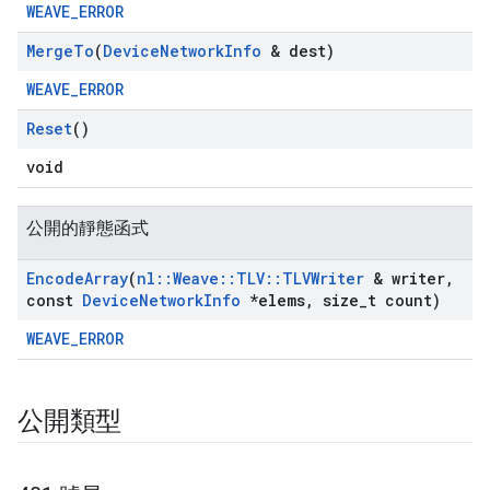
WEAVE_ERROR
Merge
To
(
Device
Network
Info
& dest)
WEAVE_ERROR
Reset
()
void
公開的靜態函式
Encode
Array
(
nl
::
Weave
::
TLV
::
TLVWriter
& writer
,
const
Device
Network
Info
*elems
,
size
_
t count)
WEAVE_ERROR
公開類型