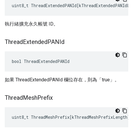
uint8_t
ThreadExtendedPANId
[
kThreadExtendedPANIdLe
執行緒擴充永久帳號 ID。
Thread
Extended
PANId
bool ThreadExtendedPANId
如果 ThreadExtendedPANId 欄位存在，則為「true」。
Thread
Mesh
Prefix
uint8_t
ThreadMeshPrefix
[
kThreadMeshPrefixLength
]