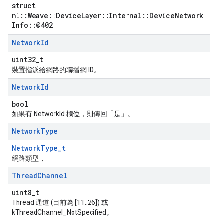
struct
nl::Weave::DeviceLayer::Internal::DeviceNetwork
Info::@402
Network
Id
uint32_t
裝置指派給網路的聯播網 ID。
Network
Id
bool
如果有 NetworkId 欄位，則傳回「是」。
Network
Type
NetworkType_t
網路類型，
Thread
Channel
uint8_t
Thread 通道 (目前為 [11..26]) 或
kThreadChannel_NotSpecified。