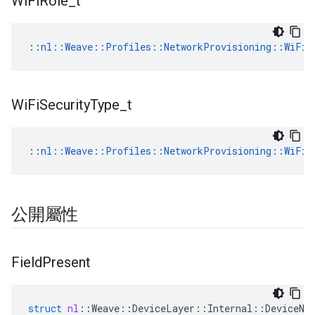
Wi
Fi
Role
_
t
::
nl::Weave::Profiles::NetworkProvisioning::WiFiR
Wi
Fi
Security
Type
_
t
::
nl::Weave::Profiles::NetworkProvisioning::WiFiS
公開屬性
Field
Present
struct
nl
::
Weave
::
DeviceLayer
::
Internal
::
DeviceNe