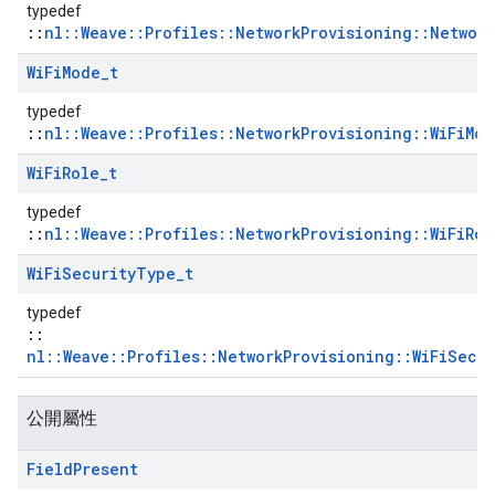
typedef
::
nl::Weave::Profiles::NetworkProvisioning::Networ
Wi
Fi
Mode
_
t
typedef
::
nl::Weave::Profiles::NetworkProvisioning::WiFiMod
Wi
Fi
Role
_
t
typedef
::
nl::Weave::Profiles::NetworkProvisioning::WiFiRol
Wi
Fi
Security
Type
_
t
typedef
::
nl::Weave::Profiles::NetworkProvisioning::WiFiSecu
公開屬性
Field
Present