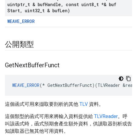
uintptr
_
t & buf
Handle
,
const uint8
_
t *& buf
Start
,
uint32
_
t & buf
Len)
WEAVE_ERROR
公開類型
Get
Next
Buffer
Funct
WEAVE_ERROR
(
*
GetNextBufferFunct
)(
TLVReader
&
read
這個函式可用來擷取要剖析的其他
TLV
資料。
這個類型的函式可用來將輸入資料提供給
TLVReader
。呼
叫該函式時，函式預期會產生額外資料，供讀取器剖析或告
知讀取器已無其他可用資料。