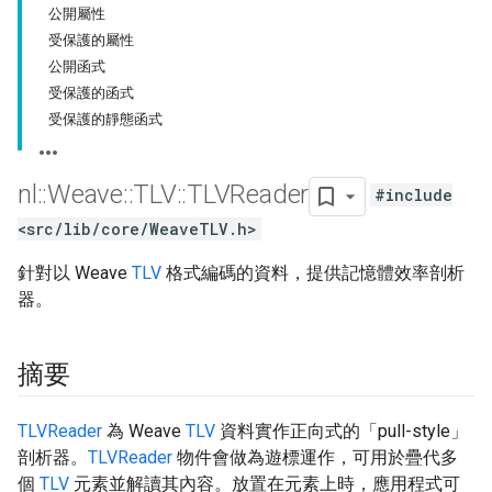
公開屬性
受保護的屬性
公開函式
受保護的函式
受保護的靜態函式
nl
::
Weave
::
TLV
::
TLVReader
#include
<src/lib/core/WeaveTLV.h>
針對以 Weave
TLV
格式編碼的資料，提供記憶體效率剖析
器。
摘要
TLVReader
為 Weave
TLV
資料實作正向式的「pull-style」
剖析器。
TLVReader
物件會做為遊標運作，可用於疊代多
個
TLV
元素並解讀其內容。放置在元素上時，應用程式可