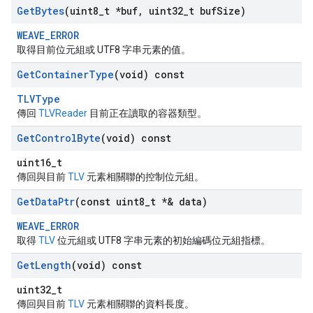
Get
Bytes
(uint8
_
t *buf
,
uint32
_
t buf
Size)
WEAVE_ERROR
取得目前位元組或 UTF8 字串元素的值。
Get
Container
Type
(void) const
TLVType
傳回
TLVReader
目前正在讀取的容器類型。
Get
Control
Byte
(void) const
uint16_t
傳回與目前
TLV
元素相關聯的控制位元組。
Get
Data
Ptr
(const uint8
_
t *& data)
WEAVE_ERROR
取得
TLV
位元組或 UTF8 字串元素的初始編碼位元組指標。
Get
Length
(void) const
uint32_t
傳回與目前
TLV
元素相關聯的資料長度。