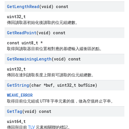
Get
Length
Read
(void) const
uint32_t
傳回讀取器初始化後讀取的位元組總數。
Get
Read
Point
(void) const
const uint8_t *
取得與讀取器目前位置相對應的基礎輸入緩衝區的點。
Get
Remaining
Length
(void) const
uint32_t
傳回在達到讀取長度上限前可讀取的位元組總數。
Get
String
(char *buf
,
uint32
_
t buf
Size)
WEAVE_ERROR
取得目前位元組或 UTF8 字串元素的值，做為空值終止字串。
Get
Tag
(void) const
uint64_t
傳回與目前
TLV
元素相關聯的標記。