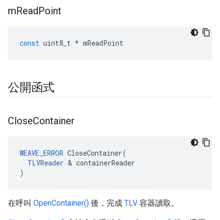
m
Read
Point
const
uint8_t
*
mReadPoint
公開函式
Close
Container
WEAVE_ERROR
 CloseContainer(

TLVReader
 & containerReader

)
在呼叫
OpenContainer()
後，完成
TLV
容器讀取。