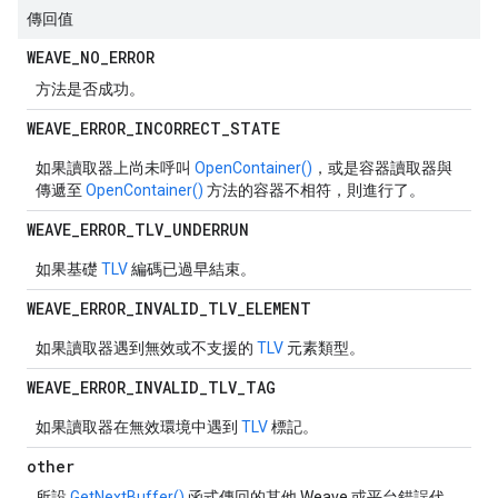
傳回值
WEAVE
_
NO
_
ERROR
方法是否成功。
WEAVE
_
ERROR
_
INCORRECT
_
STATE
如果讀取器上尚未呼叫
OpenContainer()
，或是容器讀取器與
傳遞至
OpenContainer()
方法的容器不相符，則進行了。
WEAVE
_
ERROR
_
TLV
_
UNDERRUN
如果基礎
TLV
編碼已過早結束。
WEAVE
_
ERROR
_
INVALID
_
TLV
_
ELEMENT
如果讀取器遇到無效或不支援的
TLV
元素類型。
WEAVE
_
ERROR
_
INVALID
_
TLV
_
TAG
如果讀取器在無效環境中遇到
TLV
標記。
other
所設
GetNextBuffer()
函式傳回的其他 Weave 或平台錯誤代