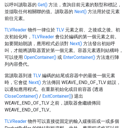
以呼叫讀取器的
Get()
方法，查詢目前元素的類型和標記，
並擷取任何相關聯的值。讀取器的
Next()
方法用於從元素
前往元素。
TLVReader
物件一律位於
TLV
元素之前、之後或之後。初
次初始化時，
TLVReader
會位於編碼的第一個元素之前。
如要開始朗讀，應用程式必須對
Next()
方法發出初始呼
叫，才能將讀取器置於第一個元素。容器元素遇到結構時，
可以使用
OpenContainer()
或
EnterContainer()
方法進行陣
列內容疊代。
當讀取器到達
TLV
編碼的結尾或容器中的最後一個元素
時，它會從
Next()
方法傳回 WEAVE_END_OF_TLV 錯誤，
以通知應用程式。在重新初始化或目前容器 (透過
CloseContainer()
/
ExitContainer()
) 退出
WEAVE_END_OF_TLV 之前，讀取器會繼續傳回
WEAVE_END_OF_TLV。
TLVReader
物件可以直接從固定的輸入緩衝區或一或多個