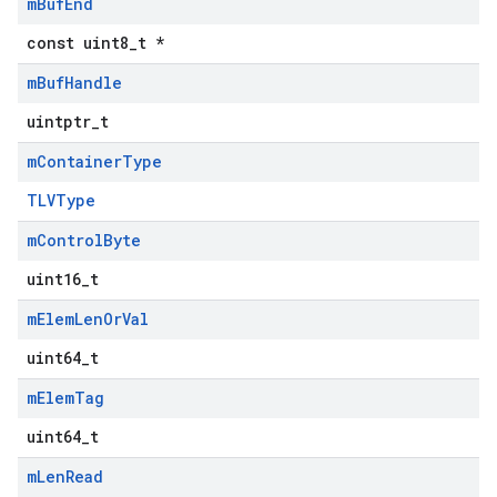
m
Buf
End
const uint8_t *
m
Buf
Handle
uintptr_t
m
Container
Type
TLVType
m
Control
Byte
uint16_t
m
Elem
Len
Or
Val
uint64_t
m
Elem
Tag
uint64_t
m
Len
Read