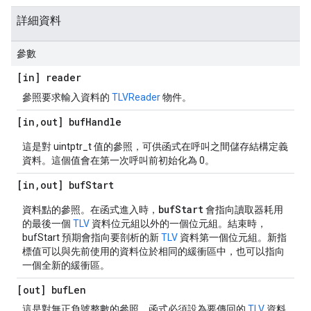
詳細資料
參數
[in] reader
參照要求輸入資料的
TLVReader
物件。
[in
,
out] buf
Handle
這是對 uintptr_t 值的參照，可供函式在呼叫之間儲存結構定義
資料。這個值會在第一次呼叫前初始化為 0。
[in
,
out] buf
Start
bufStart
資料點的參照。在函式進入時，
會指向讀取器耗用
的最後一個
TLV
資料位元組以外的一個位元組。結束時，
bufStart 預期會指向要剖析的新
TLV
資料第一個位元組。新指
標值可以與先前使用的資料位於相同的緩衝區中，也可以指向
一個全新的緩衝區。
[out] buf
Len
這是對無正負號整數的參照，函式必須設為要傳回的
TLV
資料