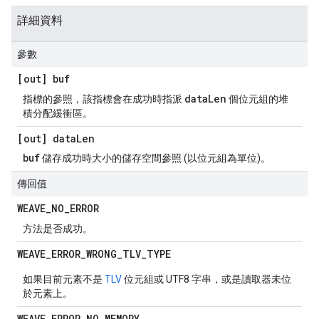
詳細資料
參數
[out] buf
dataLen
指標的參照，該指標會在成功時指派
個位元組的堆
積分配緩衝區。
[out] data
Len
buf
儲存成功時大小的儲存空間參照 (以位元組為單位)。
傳回值
WEAVE
_
NO
_
ERROR
方法是否成功。
WEAVE
_
ERROR
_
WRONG
_
TLV
_
TYPE
如果目前元素不是
TLV
位元組或 UTF8 字串，或是讀取器未位
於元素上。
WEAVE
_
ERROR
_
NO
_
MEMORY