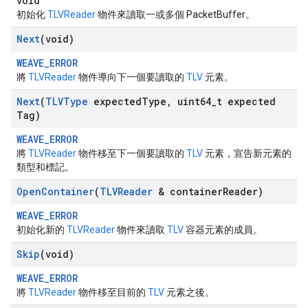
void
初始化
TLVReader
物件來讀取一或多個 PacketBuffer。
Next
(void)
WEAVE_ERROR
將
TLVReader
物件導向下一個要讀取的
TLV
元素。
Next
(
TLVType
expected
Type
,
uint64
_
t expected
Tag)
WEAVE_ERROR
將
TLVReader
物件移至下一個要讀取的
TLV
元素，宣告新元素的
類型和標記。
Open
Container
(
TLVReader
& container
Reader)
WEAVE_ERROR
初始化新的
TLVReader
物件來讀取
TLV
容器元素的成員。
Skip
(void)
WEAVE_ERROR
將
TLVReader
物件移至目前的
TLV
元素之後。