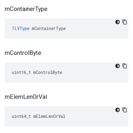
m
Container
Type
TLVType
 mContainerType
m
Control
Byte
uint16_t mControlByte
m
Elem
Len
Or
Val
uint64_t mElemLenOrVal