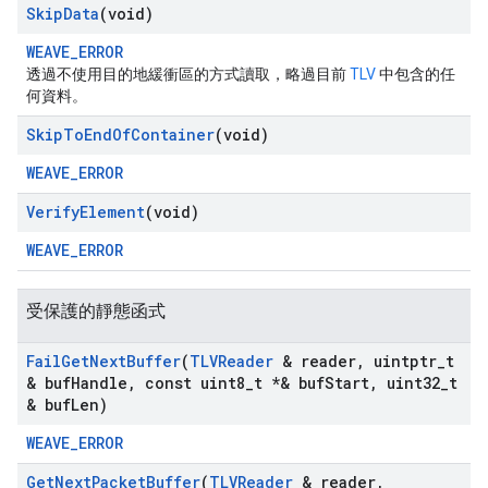
Skip
Data
(void)
WEAVE_ERROR
透過不使用目的地緩衝區的方式讀取，略過目前
TLV
中包含的任
何資料。
Skip
To
End
Of
Container
(void)
WEAVE_ERROR
Verify
Element
(void)
WEAVE_ERROR
受保護的靜態函式
Fail
Get
Next
Buffer
(
TLVReader
& reader
,
uintptr
_
t
& buf
Handle
,
const uint8
_
t *& buf
Start
,
uint32
_
t
& buf
Len)
WEAVE_ERROR
Get
Next
Packet
Buffer
(
TLVReader
& reader
,