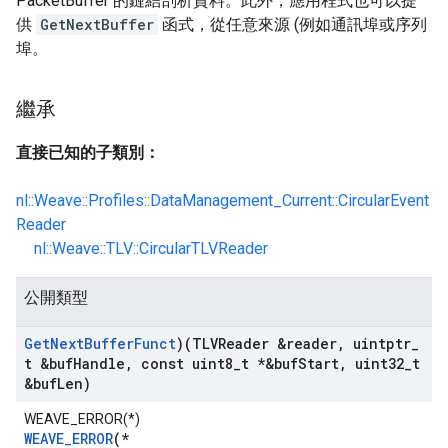
PacketBuffer 的鏈結剖析資料。此外，應用程式也可以提
供
GetNextBuffer
函式，從任意來源 (例如通訊埠或序列
埠。
繼承
直接已知的子類別：
nl::Weave::Profiles::DataManagement_Current::CircularEvent
Reader
nl::Weave::TLV::CircularTLVReader
公開類型
Get
Next
Buffer
Funct
)(TLVReader &reader
,
uintptr
_
t &buf
Handle
,
const uint8
_
t *&buf
Start
,
uint32
_
t
&buf
Len)
WEAVE_ERROR(*)
WEAVE_ERROR
(*