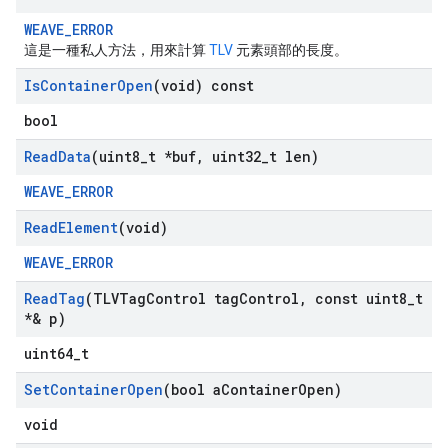
WEAVE_ERROR
這是一種私人方法，用來計算
TLV
元素頭部的長度。
Is
Container
Open
(void) const
bool
Read
Data
(uint8
_
t *buf
,
uint32
_
t len)
WEAVE_ERROR
Read
Element
(void)
WEAVE_ERROR
Read
Tag
(TLVTag
Control tag
Control
,
const uint8
_
t
*& p)
uint64_t
Set
Container
Open
(bool a
Container
Open)
void