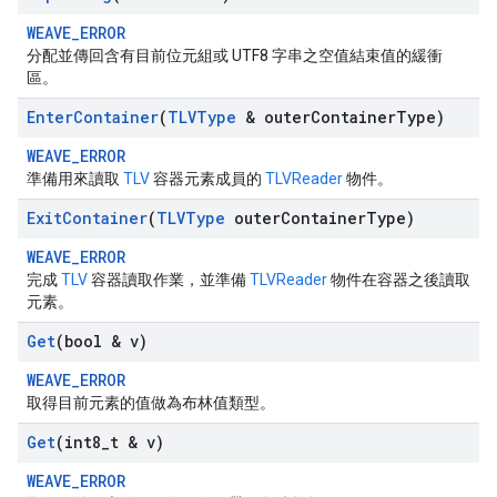
WEAVE_ERROR
分配並傳回含有目前位元組或 UTF8 字串之空值結束值的緩衝
區。
Enter
Container
(
TLVType
& outer
Container
Type)
WEAVE_ERROR
準備用來讀取
TLV
容器元素成員的
TLVReader
物件。
Exit
Container
(
TLVType
outer
Container
Type)
WEAVE_ERROR
完成
TLV
容器讀取作業，並準備
TLVReader
物件在容器之後讀取
元素。
Get
(bool & v)
WEAVE_ERROR
取得目前元素的值做為布林值類型。
Get
(int8
_
t & v)
WEAVE_ERROR