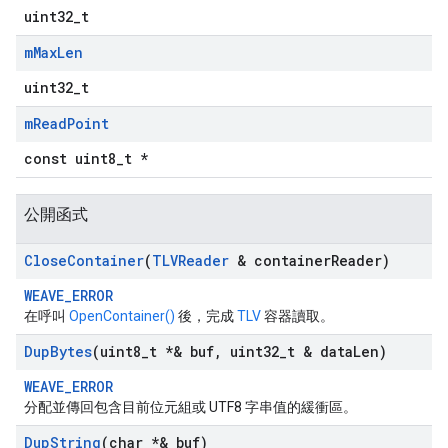
uint32_t
m
Max
Len
uint32_t
m
Read
Point
const uint8_t *
公開函式
Close
Container
(
TLVReader
& container
Reader)
WEAVE_ERROR
在呼叫
OpenContainer()
後，完成
TLV
容器讀取。
Dup
Bytes
(uint8
_
t *& buf
,
uint32
_
t & data
Len)
WEAVE_ERROR
分配並傳回包含目前位元組或 UTF8 字串值的緩衝區。
Dup
String
(char *& buf)