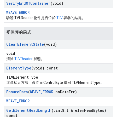
Verify
End
Of
Container
(void)
WEAVE_ERROR
驗證 TVLReader 物件是否位於
TLV
容器的結尾。
受保護的函式
Clear
Element
State
(void)
void
清除
TLVReader
狀態。
Element
Type
(void) const
TLVElementType
這是私人方法，會從 mControlByte 傳回 TLVElementType。
Ensure
Data
(
WEAVE
_
ERROR
no
Data
Err)
WEAVE_ERROR
Get
Element
Head
Length
(uint8
_
t & elem
Head
Bytes)
const