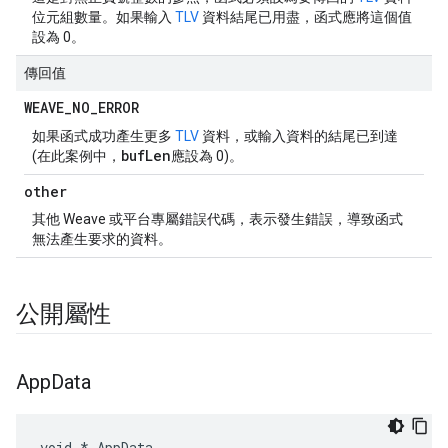
位元組數量。如果輸入
TLV
資料結尾已用盡，函式應將這個值
設為 0。
傳回值
WEAVE
_
NO
_
ERROR
如果函式成功產生更多
TLV
資料，或輸入資料的結尾已到達
bufLen
(在此案例中，
應設為 0)。
other
其他 Weave 或平台專屬錯誤代碼，表示發生錯誤，導致函式
無法產生要求的資料。
公開屬性
App
Data
void * AppData