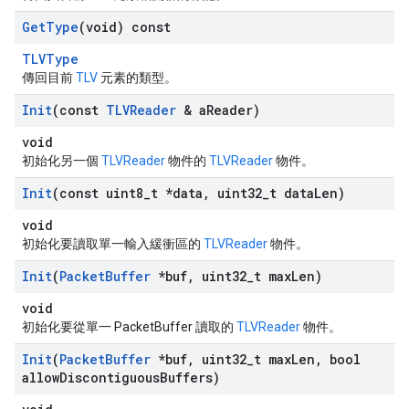
Get
Type
(void) const
TLVType
傳回目前
TLV
元素的類型。
Init
(const
TLVReader
& a
Reader)
void
初始化另一個
TLVReader
物件的
TLVReader
物件。
Init
(const uint8
_
t *data
,
uint32
_
t data
Len)
void
初始化要讀取單一輸入緩衝區的
TLVReader
物件。
Init
(
Packet
Buffer
*buf
,
uint32
_
t max
Len)
void
初始化要從單一 PacketBuffer 讀取的
TLVReader
物件。
Init
(
Packet
Buffer
*buf
,
uint32
_
t max
Len
,
bool
allow
Discontiguous
Buffers)