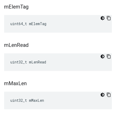
m
Elem
Tag
uint64_t mElemTag
m
Len
Read
uint32_t mLenRead
m
Max
Len
uint32_t mMaxLen