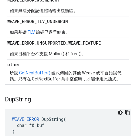
如果無法分配記憶體給輸出緩衝區。
WEAVE
_
ERROR
_
TLV
_
UNDERRUN
如果基礎
TLV
編碼已過早結束。
WEAVE
_
ERROR
_
UNSUPPORTED
_
WEAVE
_
FEATURE
如果目標平台不支援 Malloc() 和 free()。
other
所設
GetNextBuffer()
函式傳回的其他 Weave 或平台錯誤代
碼。只有在 GetNextBuffer 為非空值時，才能使用此函式。
Dup
String
WEAVE_ERROR
 DupString(

  char *& buf

)