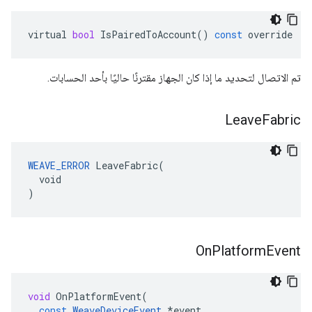
virtual
bool
IsPairedToAccount
()
const
override
تم الاتصال لتحديد ما إذا كان الجهاز مقترنًا حاليًا بأحد الحسابات.
Leave
Fabric
WEAVE_ERROR
 LeaveFabric(

  void

)
On
Platform
Event
void
OnPlatformEvent
(
const
WeaveDeviceEvent
*
event