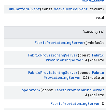
WEAVE_ERROR
On
Platform
Event
(const
Weave
Device
Event
*event)
void
الدوال المحمية
Fabric
Provisioning
Server
()=default
Fabric
Provisioning
Server
(const
Fabric
Provisioning
Server
&)=delete
Fabric
Provisioning
Server
(const
Fabric
Provisioning
Server
&&)=delete
operator=
(const
Fabric
Provisioning
Server
&)=delete
FabricProvisioningServer
&