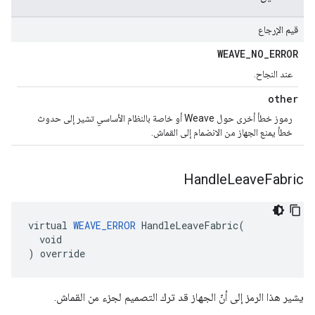
قيم الإرجاع
WEAVE
_
NO
_
ERROR
عند النجاح.
other
رموز خطأ أخرى حول Weave أو خاصة بالنظام الأساسي تشير إلى حدوث
خطأ يمنع الجهاز من الانضمام إلى القماش.
Handle
Leave
Fabric
virtual 
WEAVE_ERROR
 HandleLeaveFabric(

  void

) override
يشير هذا الرمز إلى أنّ الجهاز قد ترك التصميم لجزء من القماش.