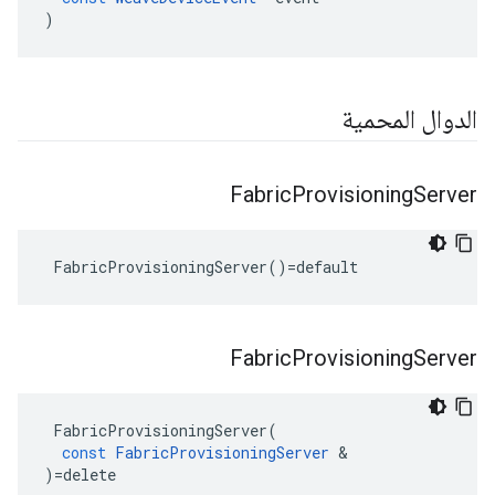
)
الدوال المحمية
Fabric
Provisioning
Server
 FabricProvisioningServer()=default
Fabric
Provisioning
Server
FabricProvisioningServer
(
const
FabricProvisioningServer
&
)
=
delete