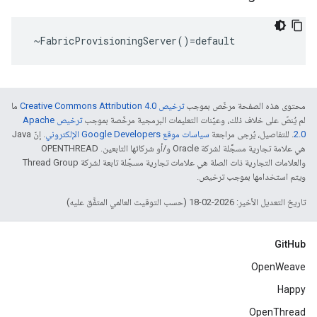
 ~FabricProvisioningServer()=default
محتوى هذه الصفحة مرخّص بموجب
ترخيص Creative Commons Attribution 4.0‏
ما
لم يُنصّ على خلاف ذلك، وعيّنات التعليمات البرمجية مرخّصة بموجب
ترخيص Apache
2.0‏
. للتفاصيل، يُرجى مراجعة
سياسات موقع Google Developers الإلكتروني
. إنّ Java
هي علامة تجارية مسجَّلة لشركة Oracle و/أو شركائها التابعين. ‫OPENTHREAD
والعلامات التجارية ذات الصلة هي علامات تجارية مسجّلة تابعة لشركة Thread Group
ويتم استخدامها بموجب ترخيص.
تاريخ التعديل الأخير: 2026-02-18 (حسب التوقيت العالمي المتفَّق عليه)
GitHub
OpenWeave
Happy
OpenThread