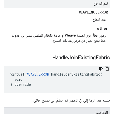
قيم الإرجاع
WEAVE
_
NO
_
ERROR
عند النجاح.
other
رموز خطأ أخرى لخدمة Weave أو خاصة بالنظام الأساسي تشير إلى حدوث
خطأ يمنع الجهاز من عرض إعدادات النسيج.
Handle
Join
Existing
Fabric
virtual 
WEAVE_ERROR
 HandleJoinExistingFabric(

  void

) override
يشير هذا الرمز إلى أنّ الجهاز قد انضمّ إلى نسيج حالي.
التفاصيل