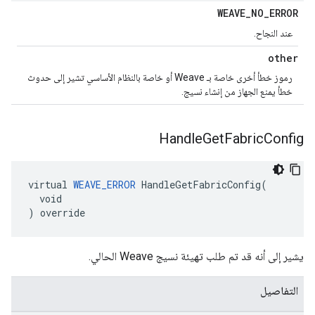
WEAVE
_
NO
_
ERROR
عند النجاح.
other
رموز خطأ أخرى خاصة بـ Weave أو خاصة بالنظام الأساسي تشير إلى حدوث
خطأ يمنع الجهاز من إنشاء نسيج.
Handle
Get
Fabric
Config
virtual 
WEAVE_ERROR
 HandleGetFabricConfig(

  void

) override
يشير إلى أنه قد تم طلب تهيئة نسيج Weave الحالي.
التفاصيل