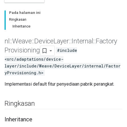
Pada halaman ini
Ringkasan
Inheritance
nl
::
Weave
::
Device
Layer
::
Internal
::
Factory
Provisioning
#include
<src/adaptations/device-
layer/include/Weave/DeviceLayer/internal/Factor
yProvisioning.h>
Implementasi default fitur penyediaan pabrik perangkat.
Ringkasan
Inheritance