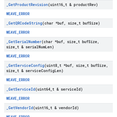
_
Get
Product
Revision
(uint16
_
t & product
Rev)
WEAVE_ERROR
_
Get
QRCode
String
(char *buf
,
size
_
t buf
Size)
WEAVE_ERROR
_
Get
Serial
Number
(char *buf
,
size
_
t buf
Size
,
size
_
t & serial
Num
Len)
WEAVE_ERROR
_
Get
Service
Config
(uint8
_
t *buf
,
size
_
t buf
Size
,
size
_
t & service
Config
Len)
WEAVE_ERROR
_
Get
Service
Id
(uint64
_
t & service
Id)
WEAVE_ERROR
_
Get
Vendor
Id
(uint16
_
t & vendor
Id)
WEAVE_ERROR