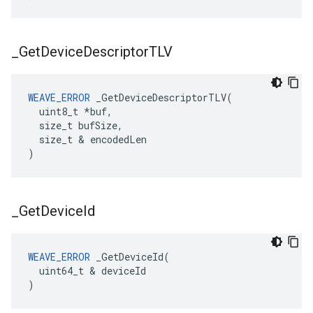
_
Get
Device
Descriptor
TLV
WEAVE_ERROR
 _GetDeviceDescriptorTLV(

  uint8_t *buf,

  size_t bufSize,

  size_t & encodedLen

)
_
Get
Device
Id
WEAVE_ERROR
 _GetDeviceId(

  uint64_t & deviceId

)