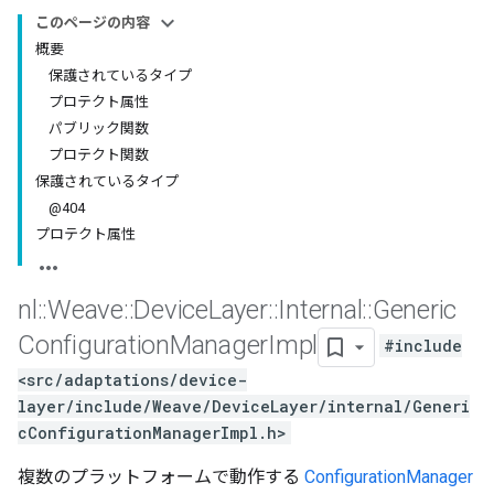
このページの内容
概要
保護されているタイプ
プロテクト属性
パブリック関数
プロテクト関数
保護されているタイプ
@404
プロテクト属性
nl
::
Weave
::
Device
Layer
::
Internal
::
Generic
Configuration
Manager
Impl
#include
<src/adaptations/device-
layer/include/Weave/DeviceLayer/internal/Generi
cConfigurationManagerImpl.h>
複数のプラットフォームで動作する
ConfigurationManager