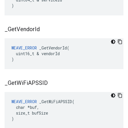
)
_
Get
Vendor
Id
WEAVE_ERROR
 _GetVendorId(

  uint16_t & vendorId

)
_
Get
Wi
Fi
APSSID
WEAVE_ERROR
 _GetWiFiAPSSID(

  char *buf,

  size_t bufSize

)