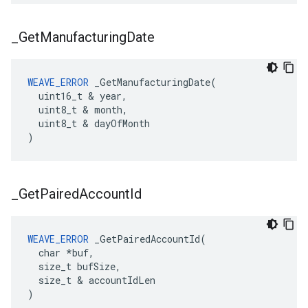
_
Get
Manufacturing
Date
WEAVE_ERROR
 _GetManufacturingDate(

  uint16_t & year,

  uint8_t & month,

  uint8_t & dayOfMonth

)
_
Get
Paired
Account
Id
WEAVE_ERROR
 _GetPairedAccountId(

  char *buf,

  size_t bufSize,

  size_t & accountIdLen

)