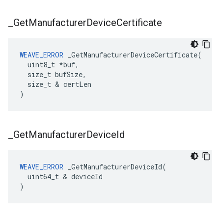
_
Get
Manufacturer
Device
Certificate
WEAVE_ERROR
 _GetManufacturerDeviceCertificate(

  uint8_t *buf,

  size_t bufSize,

  size_t & certLen

)
_
Get
Manufacturer
Device
Id
WEAVE_ERROR
 _GetManufacturerDeviceId(

  uint64_t & deviceId

)