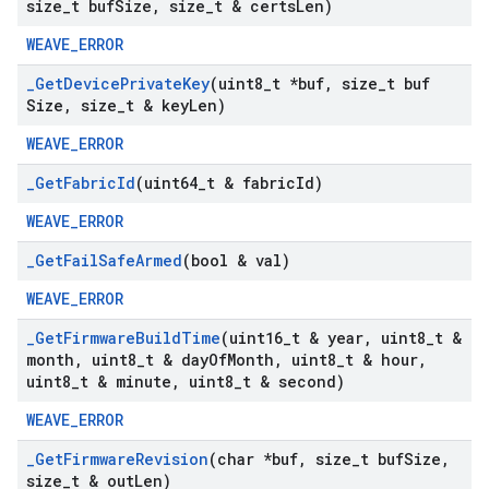
size
_
t buf
Size
,
size
_
t & certs
Len)
WEAVE_ERROR
_
Get
Device
Private
Key
(uint8
_
t *buf
,
size
_
t buf
Size
,
size
_
t & key
Len)
WEAVE_ERROR
_
Get
Fabric
Id
(uint64
_
t & fabric
Id)
WEAVE_ERROR
_
Get
Fail
Safe
Armed
(bool & val)
WEAVE_ERROR
_
Get
Firmware
Build
Time
(uint16
_
t & year
,
uint8
_
t &
month
,
uint8
_
t & day
Of
Month
,
uint8
_
t & hour
,
uint8
_
t & minute
,
uint8
_
t & second)
WEAVE_ERROR
_
Get
Firmware
Revision
(char *buf
,
size
_
t buf
Size
,
size
_
t & out
Len)