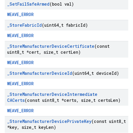
_
Set
Fail
Safe
Armed
(bool val)
WEAVE_ERROR
_
Store
Fabric
Id
(uint64
_
t fabric
Id)
WEAVE_ERROR
_
Store
Manufacturer
Device
Certificate
(const
uint8
_
t *cert
,
size
_
t cert
Len)
WEAVE_ERROR
_
Store
Manufacturer
Device
Id
(uint64
_
t device
Id)
WEAVE_ERROR
_
Store
Manufacturer
Device
Intermediate
CACerts
(const uint8
_
t *certs
,
size
_
t certs
Len)
WEAVE_ERROR
_
Store
Manufacturer
Device
Private
Key
(const uint8
_
t
*key
,
size
_
t key
Len)