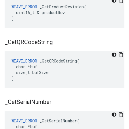
WEAVE_ERROR
 _GetProductRevision(

  uint16_t & productRev

)
_
Get
QRCode
String
WEAVE_ERROR
 _GetQRCodeString(

  char *buf,

  size_t bufSize

)
_
Get
Serial
Number
WEAVE_ERROR
 _GetSerialNumber(

  char *buf,
