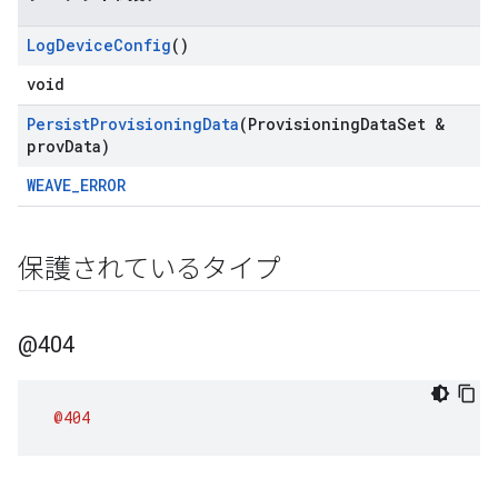
Log
Device
Config
()
void
Persist
Provisioning
Data
(Provisioning
Data
Set &
prov
Data)
WEAVE_ERROR
保護されているタイプ
@404
@404