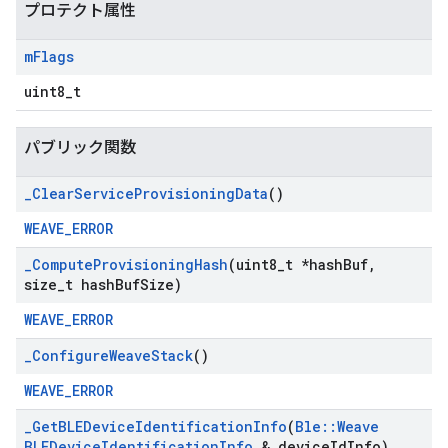
プロテクト属性
m
Flags
uint8_t
パブリック関数
_
Clear
Service
Provisioning
Data
()
WEAVE_ERROR
_
Compute
Provisioning
Hash
(uint8
_
t *hash
Buf
,
size
_
t hash
Buf
Size)
WEAVE_ERROR
_
Configure
Weave
Stack
()
WEAVE_ERROR
_
Get
BLEDevice
Identification
Info
(
Ble
::
Weave
BLEDevice
Identification
Info
& device
Id
Info)