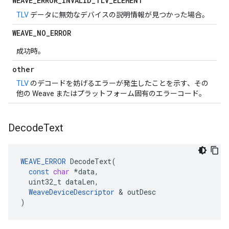
WEAVE
_
ERROR
_
INVALID
_
TLV
_
ELEMENT
TLV
データに無効なデバイスの説明情報が見つかった場合。
WEAVE
_
NO
_
ERROR
成功時。
other
TLV
のデコードを妨げるエラーが発生したことを示す、その
他の Weave またはプラットフォーム固有のエラーコード。
Decode
Text
WEAVE_ERROR
DecodeText
(
const
char
*
data
,
uint32_t
dataLen
,
WeaveDeviceDescriptor
&
outDesc
)