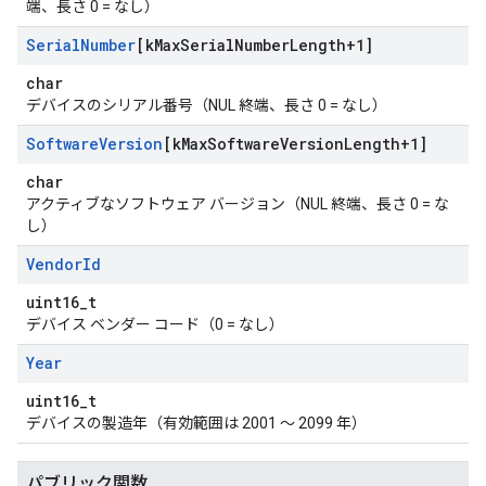
端、長さ 0 = なし）
Serial
Number
[k
Max
Serial
Number
Length+1]
char
デバイスのシリアル番号（NUL 終端、長さ 0 = なし）
Software
Version
[k
Max
Software
Version
Length+1]
char
アクティブなソフトウェア バージョン（NUL 終端、長さ 0 = な
し）
Vendor
Id
uint16_t
デバイス ベンダー コード（0 = なし）
Year
uint16_t
デバイスの製造年（有効範囲は 2001 ～ 2099 年）
パブリック関数