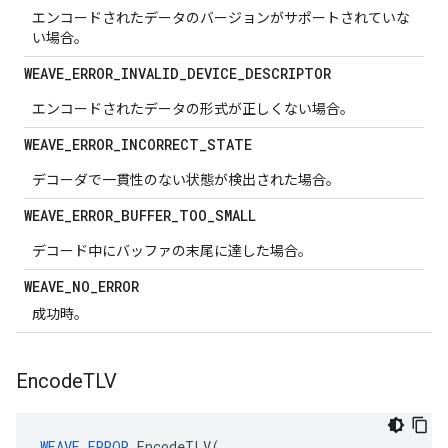
エンコードされたデータのバージョンがサポートされていな
い場合。
WEAVE
_
ERROR
_
INVALID
_
DEVICE
_
DESCRIPTOR
エンコードされたデータの形式が正しくない場合。
WEAVE
_
ERROR
_
INCORRECT
_
STATE
デコーダで一貫性のない状態が検出された場合。
WEAVE
_
ERROR
_
BUFFER
_
TOO
_
SMALL
デコード中にバッファの末尾に達した場合。
WEAVE
_
NO
_
ERROR
成功時。
Encode
TLV
WEAVE_ERROR
EncodeTLV
(