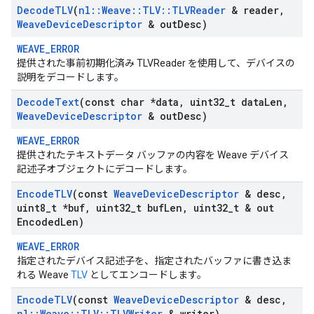
Decode
TLV
(
nl
::
Weave
::
TLV
::
TLVReader
& reader
,
Weave
Device
Descriptor
& out
Desc)
WEAVE_ERROR
提供された事前初期化済み TLVReader を使用して、デバイスの
説明をデコードします。
Decode
Text
(const char *data
,
uint32
_
t data
Len
,
Weave
Device
Descriptor
& out
Desc)
WEAVE_ERROR
提供されたテキストデータ バッファの内容を Weave デバイス
記述子オブジェクトにデコードします。
Encode
TLV
(const
Weave
Device
Descriptor
& desc
,
uint8
_
t *buf
,
uint32
_
t buf
Len
,
uint32
_
t & out
Encoded
Len)
WEAVE_ERROR
指定されたデバイス記述子を、指定されたバッファに書き込ま
れる Weave
TLV
としてエンコードします。
Encode
TLV
(const
Weave
Device
Descriptor
& desc
,
nl
::
Weave
::
TLV
::
TLVWriter
& writer)