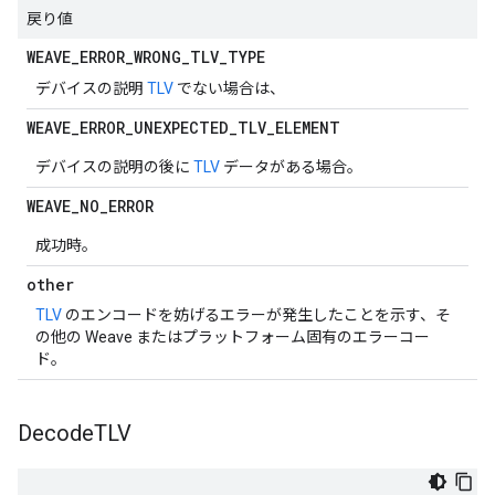
戻り値
WEAVE
_
ERROR
_
WRONG
_
TLV
_
TYPE
デバイスの説明
TLV
でない場合は、
WEAVE
_
ERROR
_
UNEXPECTED
_
TLV
_
ELEMENT
デバイスの説明の後に
TLV
データがある場合。
WEAVE
_
NO
_
ERROR
成功時。
other
TLV
のエンコードを妨げるエラーが発生したことを示す、そ
の他の Weave またはプラットフォーム固有のエラーコー
ド。
Decode
TLV