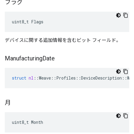
フラグ
uint8_t Flags
デバイスに関する追加情報を含むビット フィールド。
Manufacturing
Date
struct
nl
::
Weave
::
Profiles
::
DeviceDescription
::
We
月
uint8_t Month