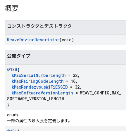
概要
コンストラクタとデストラクタ
Weave
Device
Descriptor
(void)
公開タイプ
@180
{
k
Max
Serial
Number
Length
= 32
,
k
Max
Pairing
Code
Length
= 16
,
k
Max
Rendezvous
Wi
Fi
ESSID
= 32
,
k
Max
Software
Version
Length
= WEAVE
_
CONFIG
_
MAX
_
SOFTWARE
_
VERSION
_
LENGTH
}
enum
一部の属性の最大長を定義します。