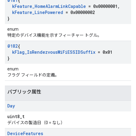
@181
{
k
Feature
_
Home
Alarm
Link
Capable
= 0x00000001
,
k
Feature
_
Line
Powered
= 0x00000002
}
enum
特定のデバイス機能を示すフィーチャー トグル。
@182
{
k
Flag
_
Is
Rendezvous
Wi
Fi
ESSIDSuffix
= 0x01
}
enum
フラグ フィールドの定義。
パブリック属性
Day
uint8_t
デバイスの製造日（0 = なし）
Device
Features