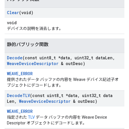
Clear
(void)
void
デバイスの説明を消去します。
静的パブリック関数
Decode
(const uint8
_
t *data
,
uint32
_
t data
Len
,
Weave
Device
Descriptor
& out
Desc)
WEAVE_ERROR
提供されたデータ バッファの内容を Weave デバイス記述子オ
ブジェクトにデコードします。
Decode
TLV
(const uint8
_
t *data
,
uint32
_
t data
Len
,
Weave
Device
Descriptor
& out
Desc)
WEAVE_ERROR
指定された
TLV
データ バッファの内容を Weave Device
Descriptor オブジェクトにデコードします。