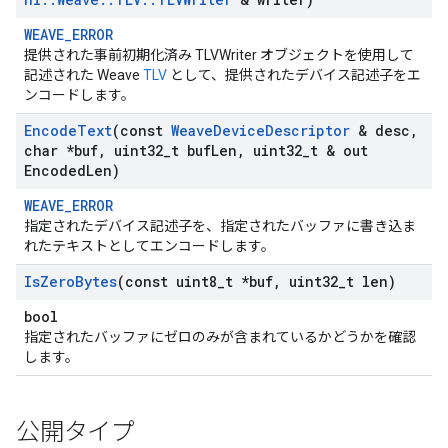
WEAVE_ERROR
提供された事前初期化済み TLVWriter オブジェクトを使用して
記述された Weave
TLV
として、提供されたデバイス記述子をエ
ンコードします。
Encode
Text
(const
Weave
Device
Descriptor
& desc
,
char *buf
,
uint32
_
t buf
Len
,
uint32
_
t & out
Encoded
Len)
WEAVE_ERROR
指定されたデバイス記述子を、指定されたバッファに書き込ま
れたテキストとしてエンコードします。
Is
Zero
Bytes
(const uint8
_
t *buf
,
uint32
_
t len)
bool
指定されたバッファにゼロのみが含まれているかどうかを確認
します。
公開タイプ