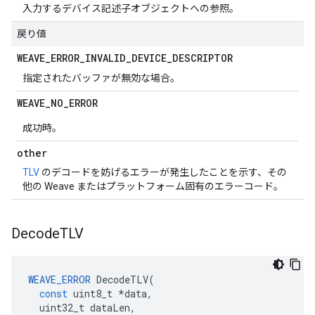
入力するデバイス記述子オブジェクトへの参照。
戻り値
WEAVE
_
ERROR
_
INVALID
_
DEVICE
_
DESCRIPTOR
指定されたバッファが無効な場合。
WEAVE
_
NO
_
ERROR
成功時。
other
TLV
のデコードを妨げるエラーが発生したことを示す、その
他の Weave またはプラットフォーム固有のエラーコード。
Decode
TLV
WEAVE_ERROR
DecodeTLV
(
const
uint8_t
*
data
,
uint32_t
dataLen
,