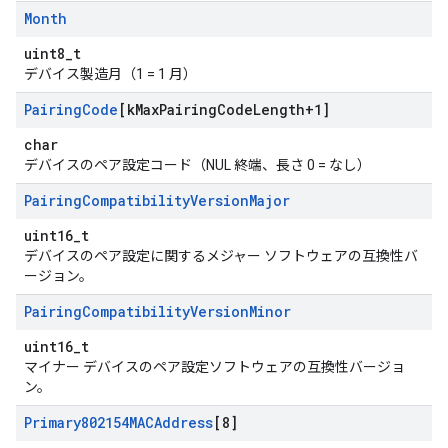
Month
uint8_t
デバイス製造月（1 = 1 月）
Pairing
Code
[k
Max
Pairing
Code
Length+1]
char
デバイスのペア設定コード（NUL 終端、長さ 0 = なし）
Pairing
Compatibility
Version
Major
uint16_t
デバイスのペア設定に関するメジャー ソフトウェアの互換性バ
ージョン。
Pairing
Compatibility
Version
Minor
uint16_t
マイナー デバイスのペア設定ソフトウェアの互換性バージョ
ン。
Primary802154MACAddress
[8]