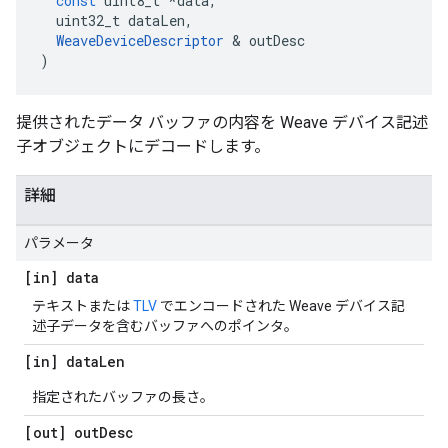
const
uint8_t
*
data
,
uint32_t
dataLen
,
WeaveDeviceDescriptor
&
outDesc
)
提供されたデータ バッファの内容を Weave デバイス記述
子オブジェクトにデコードします。
詳細
パラメータ
[in] data
テキストまたは
TLV
でエンコードされた Weave デバイス記
述子データを含むバッファへのポインタ。
[in] data
Len
指定されたバッファの長さ。
[out] out
Desc