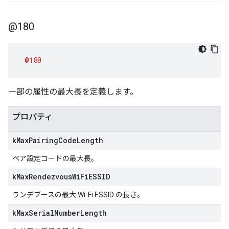
@180
@180
一部の属性の最大長を定義します。
プロパティ
k
Max
Pairing
Code
Length
ペア設定コードの最大長。
k
Max
Rendezvous
Wi
Fi
ESSID
ランデブースの最大 Wi-Fi ESSID の長さ。
k
Max
Serial
Number
Length