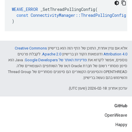
WEAVE_ERROR
_SetThreadPollingConfig
(
const
ConnectivityManager
::
ThreadPollingConfig
&
)
אלא אם צוין אחרת, התוכן של הדף הזה הוא ברישיון
Creative Commons
Attribution 4.0‏
ודוגמאות הקוד הן ברישיון
Apache 2.0‏
. לקבלת פרטים
נוספים, אפשר לקרוא את
מדיניות האתר של Google Developers‏
.‏ Java הוא
סימן מסחרי רשום של חברת Oracle ו/או של השותפים העצמאיים שלה.
‫OPENTHREAD והסימנים הקשורים הם סימנים מסחריים של Thread Group
והשימוש בהם נעשה ברישיון.
עדכון אחרון: 2026-02-18 (שעון UTC).
GitHub
OpenWeave
Happy