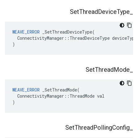
Set
Thread
Device
Type
_
WEAVE_ERROR
 _SetThreadDeviceType(

  ConnectivityManager::ThreadDeviceType deviceType

)
Set
Thread
Mode
_
WEAVE_ERROR
 _SetThreadMode(

  ConnectivityManager::ThreadMode val

)
Set
Thread
Polling
Config
_