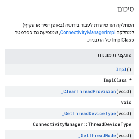
סיכום
המחלקה הזו מיועדת לעבור בירושה (באופן ישיר או עקיף)
למחלקה
ConnectivityManagerImpl
, שמופיעה גם כפרמטר
ImplClass של התבנית.
פונקציות מוגנות
Impl
()
ImplClass *
_
Clear
Thread
Provision
(void)
void
_
Get
Thread
Device
Type
(void)
ConnectivityManager::ThreadDeviceType
_
Get
Thread
Mode
(void)