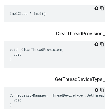
ImplClass * Impl()
Clear
Thread
Provision
_
void _ClearThreadProvision(

  void

)
Get
Thread
Device
Type
_
ConnectivityManager::ThreadDeviceType _GetThreadDev
  void

)