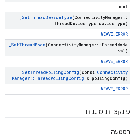
bool
_
Set
Thread
Device
Type
(Connectivity
Manager
::
Thread
Device
Type device
Type)
WEAVE_ERROR
_
Set
Thread
Mode
(Connectivity
Manager
::
Thread
Mode
val)
WEAVE_ERROR
_
Set
Thread
Polling
Config
(const
Connectivity
Manager
::
Thread
Polling
Config
& polling
Config)
WEAVE_ERROR
פונקציות מוגנות
הטמעה