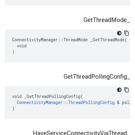
Get
Thread
Mode
_
ConnectivityManager::ThreadMode _GetThreadMode(

  void

)
Get
Thread
Polling
Config
_
void _GetThreadPollingConfig(

ConnectivityManager::ThreadPollingConfig
 & polli
)
Have
Service
Connectivity
Via
Thread
_