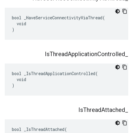
bool _HaveServiceConnectivityViaThread(

  void

)
Is
Thread
Application
Controlled
_
bool _IsThreadApplicationControlled(

  void

)
Is
Thread
Attached
_
bool _IsThreadAttached(
