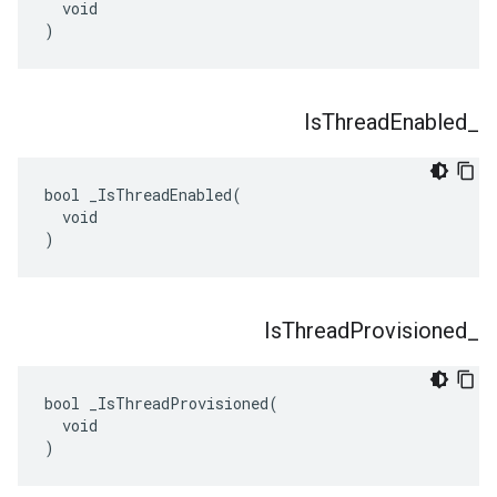
  void

)
Is
Thread
Enabled
_
bool _IsThreadEnabled(

  void

)
Is
Thread
Provisioned
_
bool _IsThreadProvisioned(

  void

)