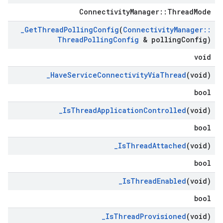
ConnectivityManager::ThreadMode
_
Get
Thread
Polling
Config
(
Connectivity
Manager
::
Thread
Polling
Config
& polling
Config)
void
_
Have
Service
Connectivity
Via
Thread
(void)
bool
_
Is
Thread
Application
Controlled
(void)
bool
_
Is
Thread
Attached
(void)
bool
_
Is
Thread
Enabled
(void)
bool
_
Is
Thread
Provisioned
(void)