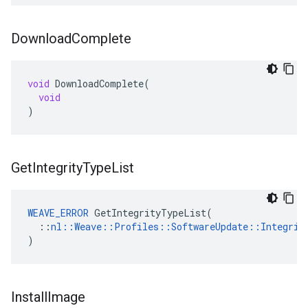
Download
Complete
void
DownloadComplete
(
void
)
Get
Integrity
Type
List
WEAVE_ERROR
 GetIntegrityTypeList(

  ::
nl::Weave::Profiles::SoftwareUpdate::Integrit
)
Install
Image