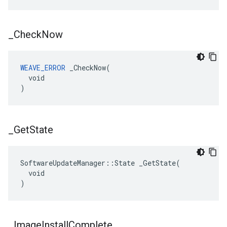
_
Check
Now
WEAVE_ERROR
 _CheckNow(

  void

)
_
Get
State
SoftwareUpdateManager::State _GetState(

  void

)
_
Image
Install
Complete