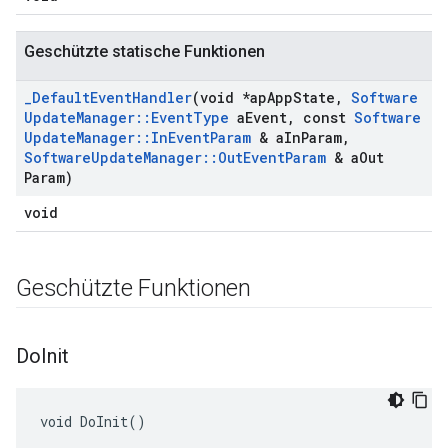
Geschützte statische Funktionen
_
Default
Event
Handler
(void *ap
App
State
,
Software
Update
Manager
::
Event
Type
a
Event
,
const
Software
Update
Manager
::
In
Event
Param
& a
In
Param
,
Software
Update
Manager
::
Out
Event
Param
& a
Out
Param)
void
Geschützte Funktionen
Do
Init
void DoInit()