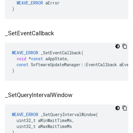
WEAVE_ERROR
 aError

)
_
Set
Event
Callback
WEAVE_ERROR
_SetEventCallback
(
void
*
const
aAppState
,
const
SoftwareUpdateManager
::
EventCallback
aEven
)
_
Set
Query
Interval
Window
WEAVE_ERROR
 _SetQueryIntervalWindow(

  uint32_t aMinWaitTimeMs,

  uint32_t aMaxWaitTimeMs

)