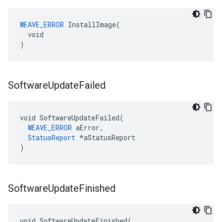
WEAVE_ERROR
 InstallImage(

  void

)
Software
Update
Failed
void SoftwareUpdateFailed(

WEAVE_ERROR
 aError,

StatusReport
 *aStatusReport

)
Software
Update
Finished
void SoftwareUpdateFinished(
