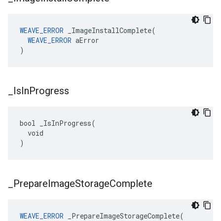
WEAVE_ERROR
 _ImageInstallComplete(

WEAVE_ERROR
 aError

)
_
Is
In
Progress
bool _IsInProgress(

  void

)
_
Prepare
Image
Storage
Complete
WEAVE_ERROR
 _PrepareImageStorageComplete(
