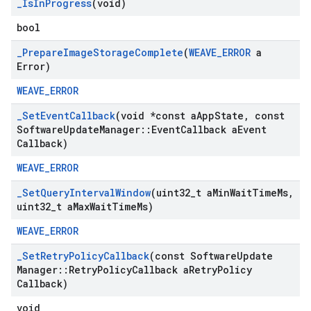
_
Is
In
Progress
(void)
bool
_
Prepare
Image
Storage
Complete
(
WEAVE
_
ERROR
a
Error)
WEAVE_ERROR
_
Set
Event
Callback
(void *const a
App
State
,
const
Software
Update
Manager
::
Event
Callback a
Event
Callback)
WEAVE_ERROR
_
Set
Query
Interval
Window
(uint32
_
t a
Min
Wait
Time
Ms
,
uint32
_
t a
Max
Wait
Time
Ms)
WEAVE_ERROR
_
Set
Retry
Policy
Callback
(const Software
Update
Manager
::
Retry
Policy
Callback a
Retry
Policy
Callback)
void