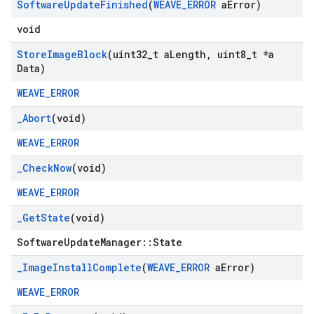
Software
Update
Finished
(
WEAVE
_
ERROR
a
Error)
void
Store
Image
Block
(uint32
_
t a
Length
,
uint8
_
t *a
Data)
WEAVE_ERROR
_
Abort
(void)
WEAVE_ERROR
_
Check
Now
(void)
WEAVE_ERROR
_
Get
State
(void)
SoftwareUpdateManager::State
_
Image
Install
Complete
(
WEAVE
_
ERROR
a
Error)
WEAVE_ERROR