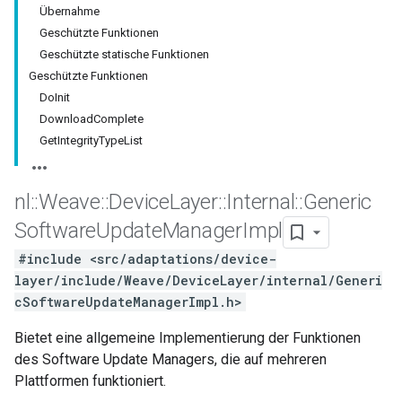
Übernahme
Geschützte Funktionen
Geschützte statische Funktionen
Geschützte Funktionen
DoInit
DownloadComplete
GetIntegrityTypeList
nl
::
Weave
::
Device
Layer
::
Internal
::
Generic
Software
Update
Manager
Impl
#include <src/adaptations/device-
layer/include/Weave/DeviceLayer/internal/Generi
cSoftwareUpdateManagerImpl.h>
Bietet eine allgemeine Implementierung der Funktionen
des Software Update Managers, die auf mehreren
Plattformen funktioniert.