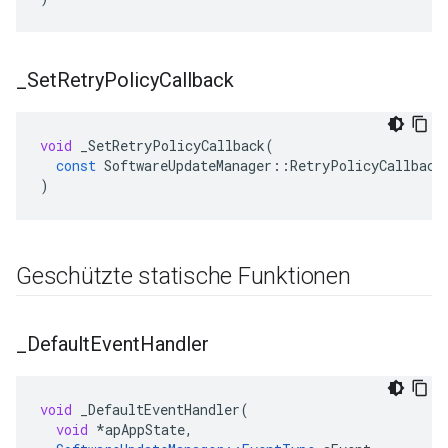
_
Set
Retry
Policy
Callback
void
_SetRetryPolicyCallback
(
const
SoftwareUpdateManager
::
RetryPolicyCallback
)
Geschützte statische Funktionen
_
Default
Event
Handler
void
_DefaultEventHandler
(
void
*
apAppState
,