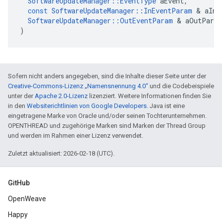
SoftwareUpdateManager
::
EventType
aEvent
,
const
SoftwareUpdateManager
::
InEventParam
&
aInP
SoftwareUpdateManager
::
OutEventParam
&
aOutPara
)
Sofern nicht anders angegeben, sind die Inhalte dieser Seite unter der
Creative-Commons-Lizenz „Namensnennung 4.0“
und die Codebeispiele
unter der
Apache 2.0-Lizenz
lizenziert. Weitere Informationen finden Sie
in den
Websiterichtlinien von Google Developers
. Java ist eine
eingetragene Marke von Oracle und/oder seinen Tochterunternehmen.
OPENTHREAD und zugehörige Marken sind Marken der Thread Group
und werden im Rahmen einer Lizenz verwendet.
Zuletzt aktualisiert: 2026-02-18 (UTC).
GitHub
OpenWeave
Happy