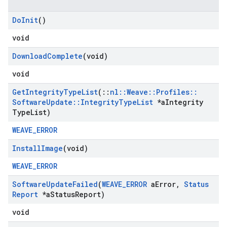
Do
Init
()
void
Download
Complete
(void)
void
Get
Integrity
Type
List
(
::
nl
::
Weave
::
Profiles
::
Software
Update
::
Integrity
Type
List
*a
Integrity
Type
List)
WEAVE_ERROR
Install
Image
(void)
WEAVE_ERROR
Software
Update
Failed
(
WEAVE
_
ERROR
a
Error
,
Status
Report
*a
Status
Report)
void