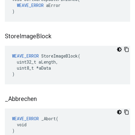
WEAVE_ERROR
 aError

)
Store
Image
Block
WEAVE_ERROR
 StoreImageBlock(

  uint32_t aLength,

  uint8_t *aData

)
_
Abbrechen
WEAVE_ERROR
 _Abort(

  void

)