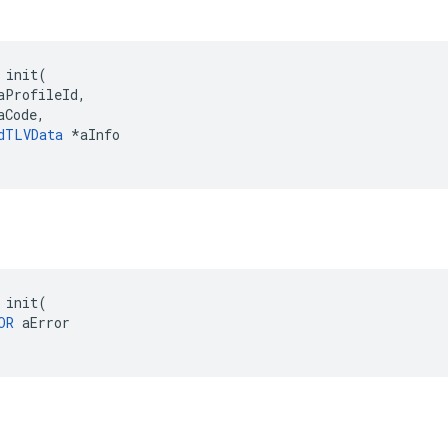
 init(

aProfileId,

Code,

dTLVData
 *aInfo

 init(

OR
 aError
