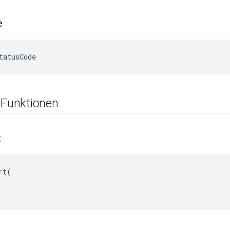
e
tatusCode
 Funktionen
t
t(
