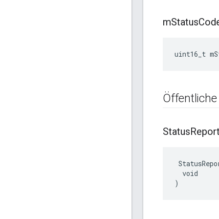
m
Status
Cod
uint16_t mS
Öffentliche
Status
Repor
 StatusRepor
  void

)