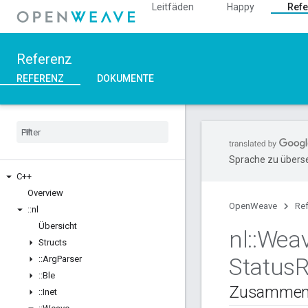
Leitfäden
Happy
Refe
Referenz
REFERENZ
DOKUMENTE
Sprache zu überse
C++
Overview
OpenWeave
Re
::
nl
Übersicht
nl
::
Wea
Structs
Status
R
::
Arg
Parser
::
Ble
Zusammen
::
Inet