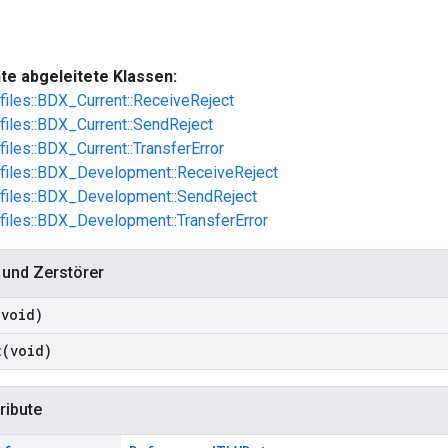
te abgeleitete Klassen:
ofiles::BDX_Current::ReceiveReject
ofiles::BDX_Current::SendReject
files::BDX_Current::TransferError
ofiles::BDX_Development::ReceiveReject
ofiles::BDX_Development::SendReject
ofiles::BDX_Development::TransferError
 und Zerstörer
(void)
t
(void)
ribute