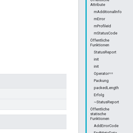
Attribute
mAdditionalInfo
mError
mProfileId
mStatusCode
Öffentliche
Funktionen
StatusReport
init
init
Operator==
Packung
packedLength
Erfolg
~StatusReport
Öffentliche
statische
Funktionen
AddErrorCode
EndMetaData