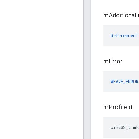
m
Additional
I
ReferencedT
m
Error
WEAVE_ERROR
m
Profile
Id
uint32_t mP