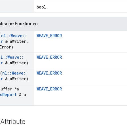
)
bool
atische Funktionen
(
nl
::
Weave
::
WEAVE_ERROR
er
& a
Writer
,
Error)
nl
::
Weave
::
WEAVE_ERROR
er
& a
Writer)
(
nl
::
Weave
::
WEAVE_ERROR
er
& a
Writer)
Buffer *a
WEAVE_ERROR
s
Report
& a
 Attribute