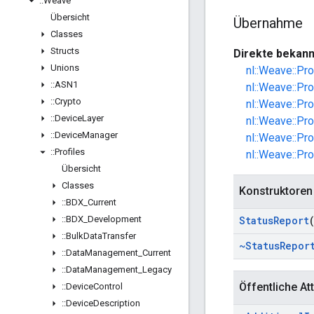
::
Weave
Übersicht
Übernahme
Classes
Structs
Direkte bekann
Unions
nl::Weave::Pr
::
ASN1
nl::Weave::Pr
::
Crypto
nl::Weave::Pro
::
Device
Layer
nl::Weave::Pr
::
Device
Manager
nl::Weave::Pr
::
Profiles
nl::Weave::Pr
Übersicht
Classes
Konstruktoren
::
BDX
_
Current
::
BDX
_
Development
Status
Report
::
Bulk
Data
Transfer
~Status
Repor
::
Data
Management
_
Current
::
Data
Management
_
Legacy
Öffentliche Att
::
Device
Control
::
Device
Description