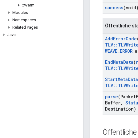
::
Warm
success
(void
Modules
Namespaces
Öffentliche st
Related Pages
Java
Add
Error
Code
TLV
::
TLVWrit
WEAVE
_
ERROR
a
End
Meta
Data
(
TLV
::
TLVWrit
Start
Meta
Data
TLV
::
TLVWrit
parse
(Packet
Buffer
,
Statu
Destination)
Öffentliche