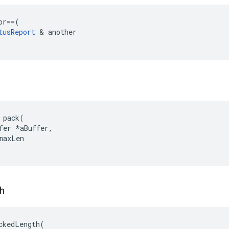
or
==
(
tusReport
&
another
 pack(

fer *aBuffer,

maxLen

h
ckedLength(
