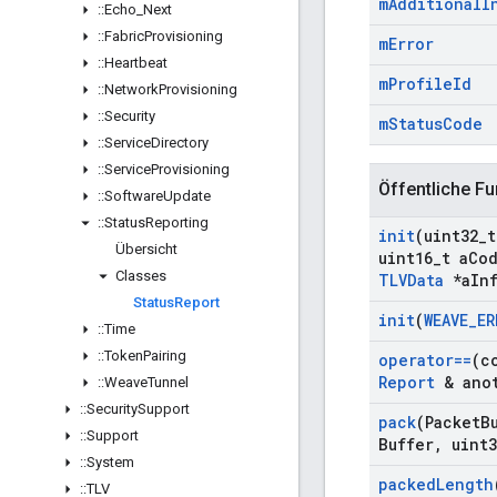
m
Additional
I
::
Echo
_
Next
::
Fabric
Provisioning
m
Error
::
Heartbeat
m
Profile
Id
::
Network
Provisioning
::
Security
m
Status
Code
::
Service
Directory
::
Service
Provisioning
Öffentliche Fu
::
Software
Update
::
Status
Reporting
init
(uint32
_
t
Übersicht
uint16
_
t a
Co
Classes
TLVData
*a
In
Status
Report
init
(
WEAVE
_
ER
::
Time
::
Token
Pairing
operator==
(c
Report
& anot
::
Weave
Tunnel
::
Security
Support
pack
(Packet
B
::
Support
Buffer
,
uint3
::
System
packed
Length
::
TLV