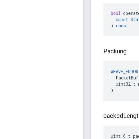
bool
operat
const
Sta
)
const
Packung
WEAVE_ERROR
  PacketBuf
  uint32_t 
)
packed
Lengt
uint16_t pa