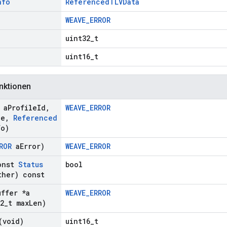
nfo
ReferencedTLVData
WEAVE_ERROR
uint32_t
uint16_t
nktionen
 a
Profile
Id
,
WEAVE_ERROR
de
,
Referenced
fo)
ROR
a
Error)
WEAVE_ERROR
onst
Status
bool
her) const
uffer *a
WEAVE_ERROR
2
_
t max
Len)
(void)
uint16_t