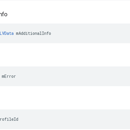
nfo
LVData
 mAdditionalInfo
 mError
rofileId