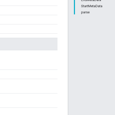
StartMetaData
parse