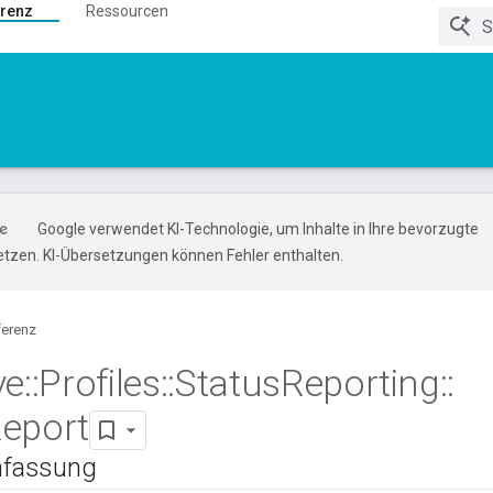
renz
Ressourcen
Google verwendet KI-Technologie, um Inhalte in Ihre bevorzugte
tzen. KI-Übersetzungen können Fehler enthalten.
ferenz
ve
::
Profiles
::
Status
Reporting
::
eport
fassung