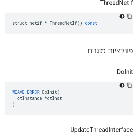
Thread
Net
If
struct
netif
*
ThreadNetIf
()
const
פונקציות מוגנות
Do
Init
WEAVE_ERROR
 DoInit(

  otInstance *otInst

)
Update
Thread
Interface