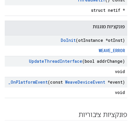
struct netif *
פונקציות מוגנות
Do
Init
(ot
Instance *ot
Inst)
WEAVE_ERROR
Update
Thread
Interface
(bool addr
Change)
void
_
On
Platform
Event
(const
Weave
Device
Event
*event)
void
פונקציות ציבוריות