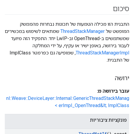
סיכום
התבנית הזו מכילה הטמעות של תכונות נבחרות מהממשק
המופשט של
ThreadStackManager
שמתאים לשימוש במכשירים
שמשתמשים ב-OpenThread וב-LwIP יחד. התפקיד הזה מיועד
לעבור בירושה, באופן ישיר או עקיף, על ידי המחלקה
ThreadStackManagerImpl
, שמופיעה גם כפרמטר ImplClass
של התבנית.
ירושה
עובר בירושה מ:
nl::Weave::DeviceLayer::Internal::GenericThreadStackManag
erImpl_OpenThread&lt; ImplClass >
פונקציות ציבוריות
Thread
Net
If
() const