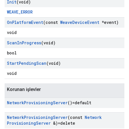
Init
(void)
WEAVE_ERROR
On
Platform
Event
(const
Weave
Device
Event
*event)
void
Scan
In
Progress
(void)
bool
Start
Pending
Scan
(void)
void
Korunan işlevler
Network
Provisioning
Server
()=default
Network
Provisioning
Server
(const
Network
Provisioning
Server
&)=delete