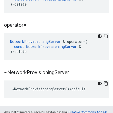
)
=
delete
operator=
NetworkProvisioningServer
&
operator
=
(
const
NetworkProvisioningServer
&
)
=
delete
~Network
Provisioning
Server
 ~NetworkProvisioningServer()=default
Aksi belirtilmediği sürece bu sayfanın içeriği
Creative Commons Atıf 4.0