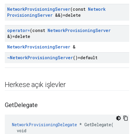
Network
Provisioning
Server
(const
Network
Provisioning
Server
&&)=delete
operator=
(const
Network
Provisioning
Server
&)=delete
NetworkProvisioningServer
&
~Network
Provisioning
Server
()=default
Herkese açık işlevler
Get
Delegate
NetworkProvisioningDelegate
 * GetDelegate(

  void
