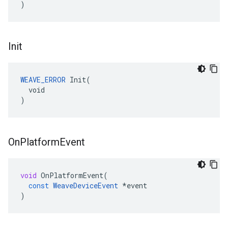
)
Init
WEAVE_ERROR
 Init(

  void

)
On
Platform
Event
void
OnPlatformEvent
(
const
WeaveDeviceEvent
*
event
)