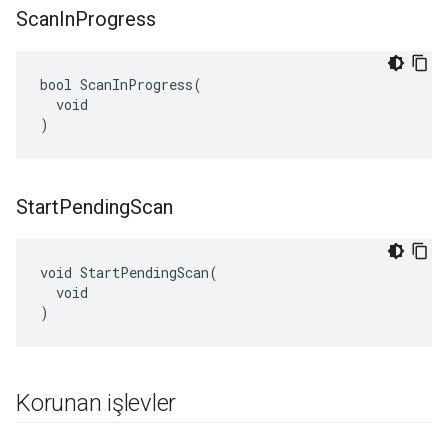
Scan
In
Progress
bool ScanInProgress(

  void

)
Start
Pending
Scan
void StartPendingScan(

  void

)
Korunan işlevler