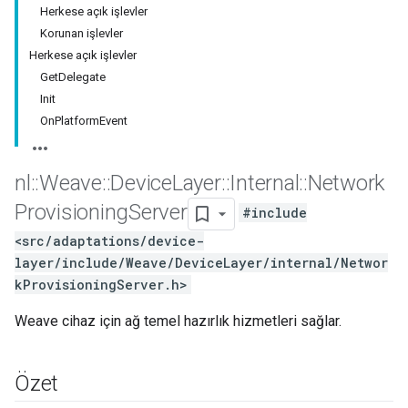
Herkese açık işlevler
Korunan işlevler
Herkese açık işlevler
GetDelegate
Init
OnPlatformEvent
nl
::
Weave
::
Device
Layer
::
Internal
::
Network
Provisioning
Server
#include
<src/adaptations/device-
layer/include/Weave/DeviceLayer/internal/Networ
kProvisioningServer.h>
Weave cihaz için ağ temel hazırlık hizmetleri sağlar.
Özet