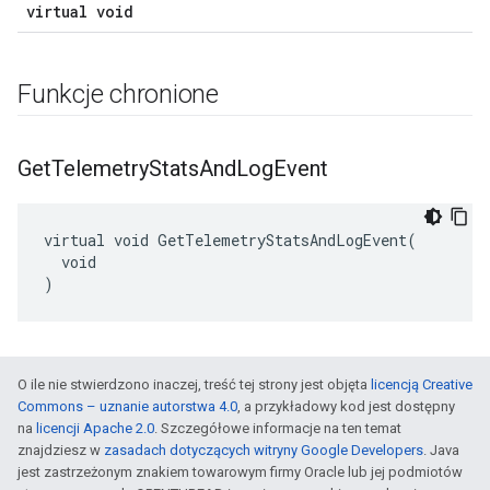
virtual void
Funkcje chronione
Get
Telemetry
Stats
And
Log
Event
virtual void GetTelemetryStatsAndLogEvent(

  void

)
O ile nie stwierdzono inaczej, treść tej strony jest objęta
licencją Creative
Commons – uznanie autorstwa 4.0
, a przykładowy kod jest dostępny
na
licencji Apache 2.0
. Szczegółowe informacje na ten temat
znajdziesz w
zasadach dotyczących witryny Google Developers
. Java
jest zastrzeżonym znakiem towarowym firmy Oracle lub jej podmiotów