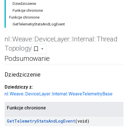
Dziedziczenie
Funkcje chronione
Funkcje chronione
GetTelemetryStatsAndLogEvent
nl
::
Weave
::
Device
Layer
::
Internal
::
Thread
Topology
Podsumowanie
Dziedziczenie
Dziedziczy z:
nl::Weave::DeviceLayer::Internal::WeaveTelemetryBase
Funkcje chronione
Get
Telemetry
Stats
And
Log
Event
(void)