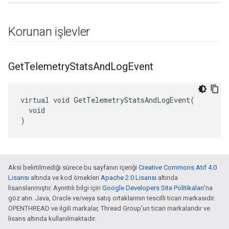
Korunan işlevler
Get
Telemetry
Stats
And
Log
Event
virtual void GetTelemetryStatsAndLogEvent(

  void

)
Aksi belirtilmediği sürece bu sayfanın içeriği
Creative Commons Atıf 4.0
Lisansı
altında ve kod örnekleri
Apache 2.0 Lisansı
altında
lisanslanmıştır. Ayrıntılı bilgi için
Google Developers Site Politikaları
'na
göz atın. Java, Oracle ve/veya satış ortaklarının tescilli ticari markasıdır.
OPENTHREAD ve ilgili markalar, Thread Group'un ticari markalarıdır ve
lisans altında kullanılmaktadır.