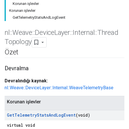
Korunan işlevler
Korunan işlevler
GetTelemetryStatsAndLogEvent
nl
::
Weave
::
Device
Layer
::
Internal
::
Thread
Topology
Özet
Devralma
Devralındığı kaynak:
nl::Weave::DeviceLayer::Internal::WeaveTelemetryBase
Korunan işlevler
Get
Telemetry
Stats
And
Log
Event
(void)
virtual void