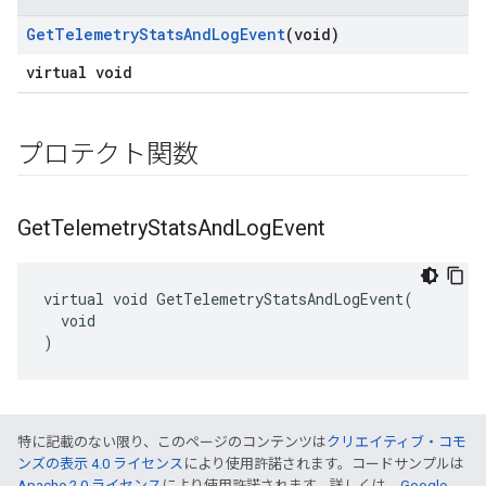
Get
Telemetry
Stats
And
Log
Event
(void)
virtual void
プロテクト関数
Get
Telemetry
Stats
And
Log
Event
virtual void GetTelemetryStatsAndLogEvent(

  void

)
特に記載のない限り、このページのコンテンツは
クリエイティブ・コモ
ンズの表示 4.0 ライセンス
により使用許諾されます。コードサンプルは
Apache 2.0 ライセンス
により使用許諾されます。詳しくは、
Google