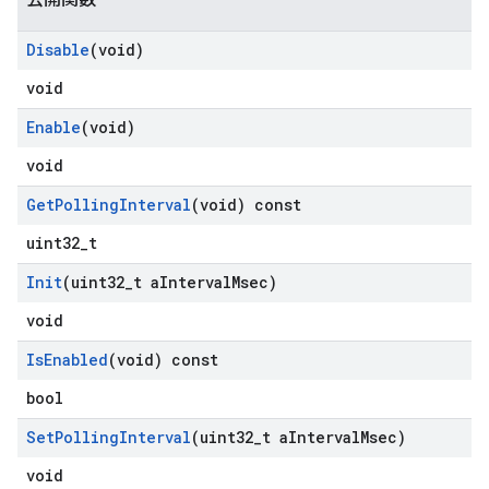
Disable
(void)
void
Enable
(void)
void
Get
Polling
Interval
(void) const
uint32_t
Init
(uint32
_
t a
Interval
Msec)
void
Is
Enabled
(void) const
bool
Set
Polling
Interval
(uint32
_
t a
Interval
Msec)
void