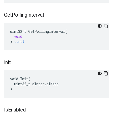
Get
Polling
Interval
uint32_t
GetPollingInterval
(
void
)
const
init
void Init(

  uint32_t aIntervalMsec

)
Is
Enabled