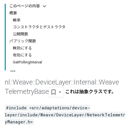
このページの内容
概要
継承
コンストラクタとデストラクタ
公開関数
パブリック関数
無効にする
有効にする
GetPollingInterval
nl
::
Weave
::
Device
Layer
::
Internal
::
Weave
Telemetry
Base
これは抽象クラスです。
#include <src/adaptations/device-
layer/include/Weave/DeviceLayer/NetworkTelemetr
yManager.h>