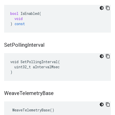
bool
IsEnabled
(
void
)
const
Set
Polling
Interval
void SetPollingInterval(

  uint32_t aIntervalMsec

)
Weave
Telemetry
Base
 WeaveTelemetryBase()