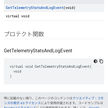
Get
Telemetry
Stats
And
Log
Event
(void)
virtual void
プロテクト関数
Get
Telemetry
Stats
And
Log
Event
virtual void GetTelemetryStatsAndLogEvent(

  void

)
特に記載のない限り、このページのコンテンツは
クリエイティブ・コモ
ンズの表示 4.0 ライセンス
により使用許諾されます。コードサンプルは
Apache 2.0 ライセンス
により使用許諾されます。詳しくは、
Google