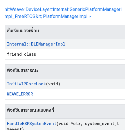
nl::Weave::DeviceLayer::Internal::GenericPlatformManagerI
mpl_FreeRTOS&lt; PlatformManagerImpl >
ชั้นเรียนของเพื่อน
Internal
::
BLEManager
Impl
friend class
ฟังก์ชันสาธารณะ
Init
Lw
IPCore
Lock
(void)
WEAVE_ERROR
ฟังก์ชันสาธารณะแบบคงที่
Handle
ESPSystem
Event
(void *ctx
,
system
_
event
_
t
*event)