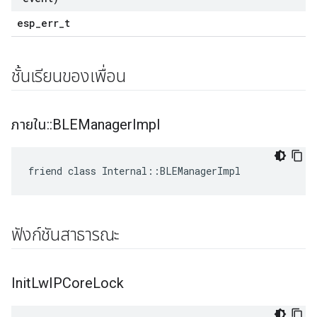
esp_err_t
ชั้นเรียนของเพื่อน
ภายใน
::
BLEManager
Impl
friend class Internal::BLEManagerImpl
ฟังก์ชันสาธารณะ
Init
Lw
IPCore
Lock