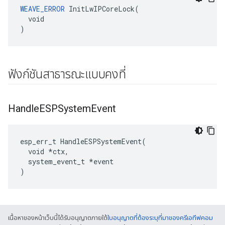
WEAVE_ERROR
 InitLwIPCoreLock(

  void

)
ฟังก์ชันสาธารณะแบบคงที่
Handle
ESPSystem
Event
esp_err_t HandleESPSystemEvent(

  void *ctx,

  system_event_t *event

)
เนื้อหาของหน้าเว็บนี้ได้รับอนุญาตภายใต้
ใบอนุญาตที่ต้องระบุที่มาของครีเอทีฟคอม