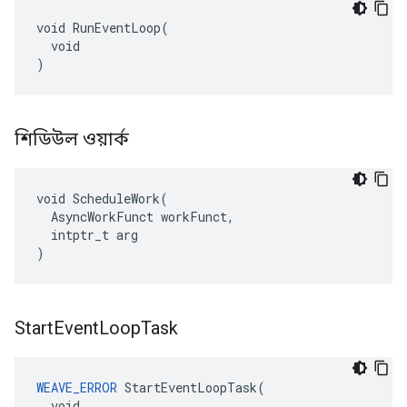
void RunEventLoop(

  void

)
শিডিউল ওয়ার্ক
void ScheduleWork(

  AsyncWorkFunct workFunct,

  intptr_t arg

)
Start
Event
Loop
Task
WEAVE_ERROR
 StartEventLoopTask(

  void
