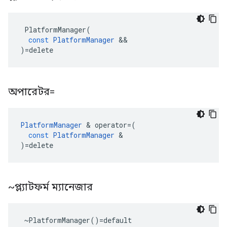
PlatformManager
(
const
PlatformManager
&&
)
=
delete
অপারেটর=
PlatformManager
&
operator
=
(
const
PlatformManager
&
)
=
delete
~প্ল্যাটফর্ম ম্যানেজার
 ~PlatformManager()=default