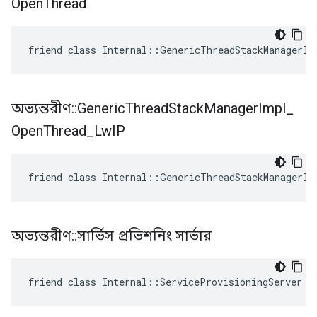
Open
Thread
friend class Internal::GenericThreadStackManagerIm
অভ্যন্তরীণ
::
Generic
Thread
Stack
Manager
Impl
_
Open
Thread
_
Lw
IP
friend class Internal::GenericThreadStackManagerIm
অভ্যন্তরীণ
::
সার্ভিস প্রভিশনিং সার্ভার
friend class Internal::ServiceProvisioningServer