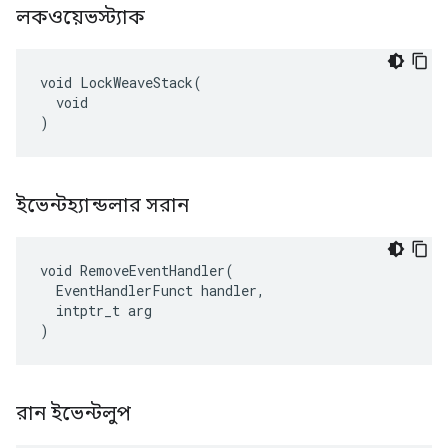
লকওয়েভস্ট্যাক
void LockWeaveStack(

  void

)
ইভেন্টহ্যান্ডলার সরান
void RemoveEventHandler(

  EventHandlerFunct handler,

  intptr_t arg

)
রান ইভেন্টলুপ