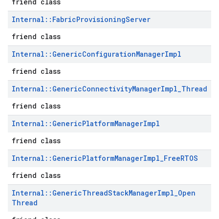
friend class
Internal
::
Fabric
Provisioning
Server
friend class
Internal
::
Generic
Configuration
Manager
Impl
friend class
Internal
::
Generic
Connectivity
Manager
Impl
_
Thread
friend class
Internal
::
Generic
Platform
Manager
Impl
friend class
Internal
::
Generic
Platform
Manager
Impl
_
Free
RTOS
friend class
Internal
::
Generic
Thread
Stack
Manager
Impl
_
Open
Thread