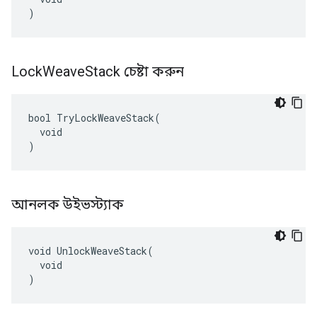
)
Lock
Weave
Stack চেষ্টা করুন
bool TryLockWeaveStack(

  void

)
আনলক উইভস্ট্যাক
void UnlockWeaveStack(

  void

)