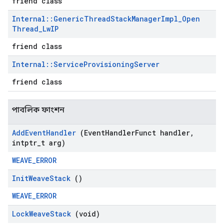
friend class
Internal
::
Generic
Thread
Stack
Manager
Impl
_
Open
Thread
_
Lw
IP
friend class
Internal
::
Service
Provisioning
Server
friend class
পাবলিক ফাংশন
Add
Event
Handler
(Event
Handler
Funct handler
,
intptr
_
t arg)
WEAVE_ERROR
Init
Weave
Stack
()
WEAVE_ERROR
Lock
Weave
Stack
(void)