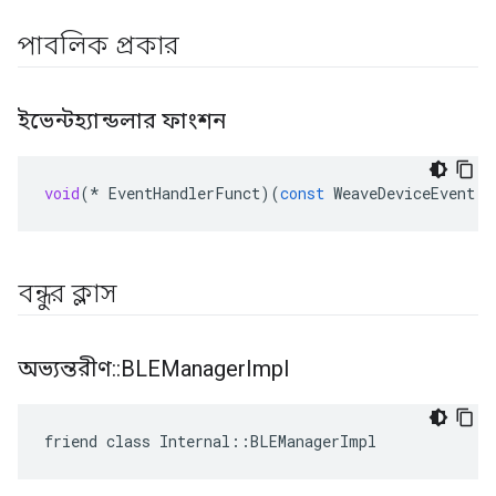
পাবলিক প্রকার
ইভেন্টহ্যান্ডলার ফাংশন
void
(
*
EventHandlerFunct
)(
const
WeaveDeviceEvent
*
বন্ধুর ক্লাস
অভ্যন্তরীণ
::
BLEManager
Impl
friend class Internal::BLEManagerImpl