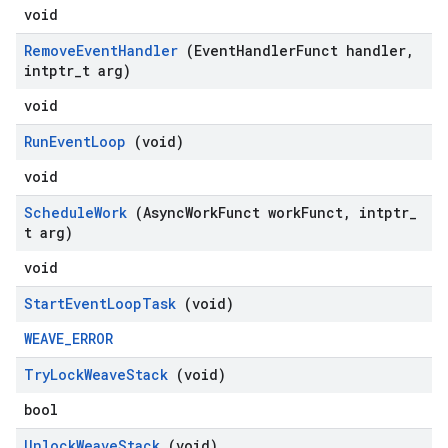
void
Remove
Event
Handler
(Event
Handler
Funct handler
,
intptr
_
t arg)
void
Run
Event
Loop
(void)
void
Schedule
Work
(Async
Work
Funct work
Funct
,
intptr
_
t arg)
void
Start
Event
Loop
Task
(void)
WEAVE_ERROR
Try
Lock
Weave
Stack
(void)
bool
Unlock
Weave
Stack
(void)