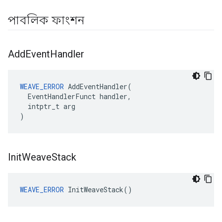
পাবলিক ফাংশন
Add
Event
Handler
WEAVE_ERROR
 AddEventHandler(

  EventHandlerFunct handler,

  intptr_t arg

)
Init
Weave
Stack
WEAVE_ERROR
 InitWeaveStack()