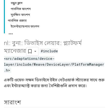
বন্ধুর ক্লাস
পাবলিক ফাংশন
সুরক্ষিত ফাংশন
পাবলিক প্রকার
ইভেন্টহ্যান্ডলার ফাংশন
nl
::
বুনা
::
ডিভাইস লেয়ার
::
প্ল্যাটফর্ম
ম্যানেজার
#include
<src/adaptations/device-
layer/include/Weave/DeviceLayer/PlatformManager
.h>
একটি ওয়েভ-সক্ষম ডিভাইসে উইভ নেটওয়ার্ক স্ট্যাকের সাথে শুরু
এবং ইন্টারঅ্যাক্ট করার জন্য বৈশিষ্ট্যগুলি প্রদান করে।
সারাংশ