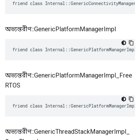
friend class Internal::GenericConnectivityManagerI
অভ্যন্তরীণ
::
Generic
Platform
Manager
Impl
friend class Internal::GenericPlatformManagerImpl
অভ্যন্তরীণ
::
Generic
Platform
Manager
Impl
_
Free
RTOS
friend class Internal::GenericPlatformManagerImpl_
অভ্যন্তরীণ
::
Generic
Thread
Stack
Manager
Impl
_