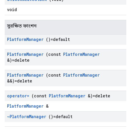
void
সুরক্ষিত ফাংশন
Platform
Manager
()=default
Platform
Manager
(const
Platform
Manager
&)=delete
Platform
Manager
(const
Platform
Manager
&&)=delete
operator=
(const
Platform
Manager
&)=delete
PlatformManager
&
~Platform
Manager
()=default