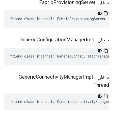
داخلی
::
Server
Provisioning
Fabric
friend class Internal::FabricProvisioningServer
داخلی
::
Impl
Manager
Configuration
Generic
friend class Internal::GenericConfigurationManager
داخلی
::
_
Impl
Manager
Connectivity
Generic
Thread
friend class Internal::GenericConnectivityManagerI