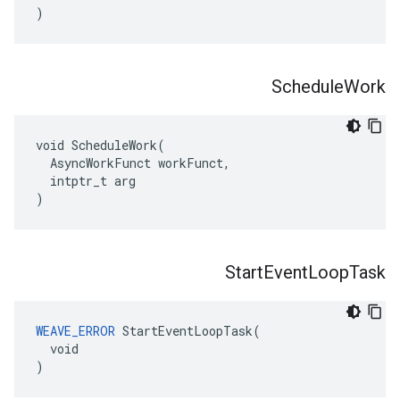
)
Schedule
Work
void ScheduleWork(

  AsyncWorkFunct workFunct,

  intptr_t arg

)
Start
Event
Loop
Task
WEAVE_ERROR
 StartEventLoopTask(

  void

)