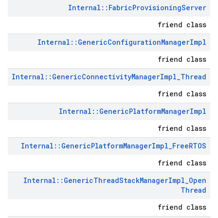
Internal
::
Fabric
Provisioning
Server
friend class
Internal
::
Generic
Configuration
Manager
Impl
friend class
Internal
::
Generic
Connectivity
Manager
Impl
_
Thread
friend class
Internal
::
Generic
Platform
Manager
Impl
friend class
Internal
::
Generic
Platform
Manager
Impl
_
Free
RTOS
friend class
Internal
::
Generic
Thread
Stack
Manager
Impl
_
Open
Thread
friend class