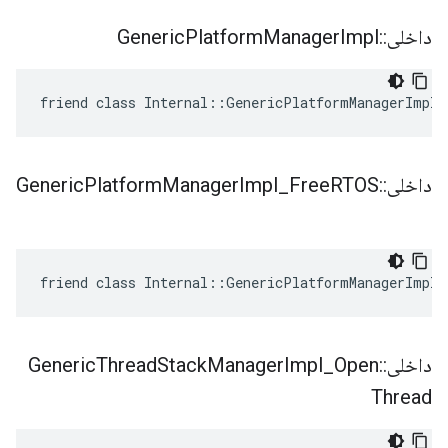
داخلی
::
Impl
Manager
Platform
Generic
friend class Internal::GenericPlatformManagerImpl
داخلی
::
RTOS
Free
_
Impl
Manager
Platform
Generic
friend class Internal::GenericPlatformManagerImpl_
داخلی
::
Open
_
Impl
Manager
Stack
Thread
Generic
Thread