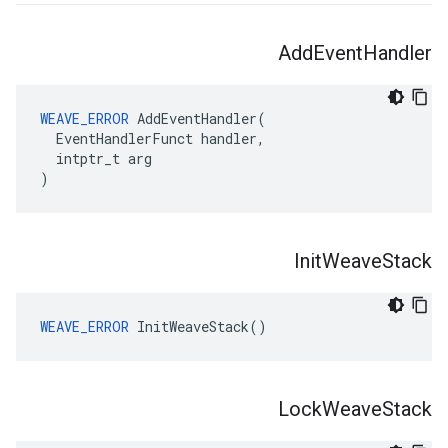
Add
Event
Handler
WEAVE_ERROR
 AddEventHandler(

  EventHandlerFunct handler,

  intptr_t arg

)
Init
Weave
Stack
WEAVE_ERROR
 InitWeaveStack()
Lock
Weave
Stack