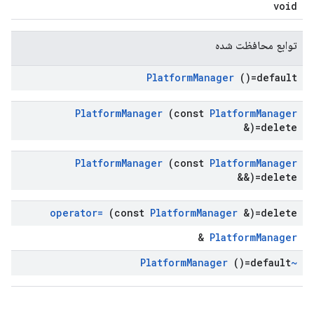
void
توابع محافظت شده
Platform
Manager
()=default
Platform
Manager
(const
Platform
Manager
&)=delete
Platform
Manager
(const
Platform
Manager
&&)=delete
operator=
(const
Platform
Manager
&)=delete
&
PlatformManager
Manager
()=default
~Platform