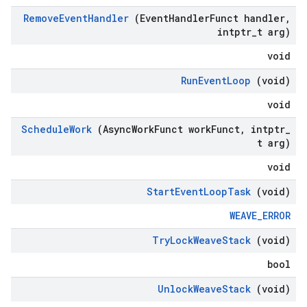
Remove
Event
Handler
(Event
Handler
Funct handler
,
intptr
_
t arg)
void
Run
Event
Loop
(void)
void
Schedule
Work
(Async
Work
Funct work
Funct
,
intptr
_
t arg)
void
Start
Event
Loop
Task
(void)
WEAVE_ERROR
Try
Lock
Weave
Stack
(void)
bool
Unlock
Weave
Stack
(void)