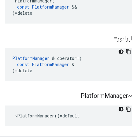
PlatformManager
(
const
PlatformManager
&&
)
=
delete
اپراتور=
PlatformManager
&
operator
=
(
const
PlatformManager
&
)
=
delete
Manager
~Platform
 ~PlatformManager()=default