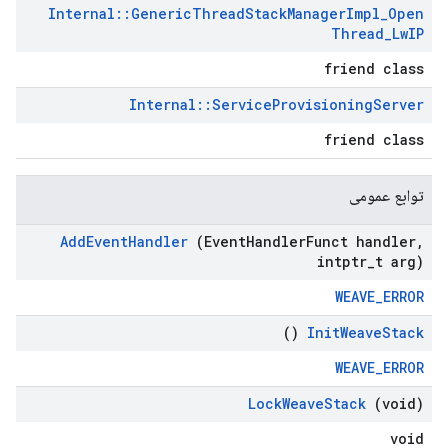
Internal
::
Generic
Thread
Stack
Manager
Impl
_
Open
Thread
_
Lw
IP
friend class
Internal
::
Service
Provisioning
Server
friend class
توابع عمومی
Add
Event
Handler
(Event
Handler
Funct handler
,
intptr
_
t arg)
WEAVE_ERROR
()
Init
Weave
Stack
WEAVE_ERROR
Lock
Weave
Stack
(void)
void