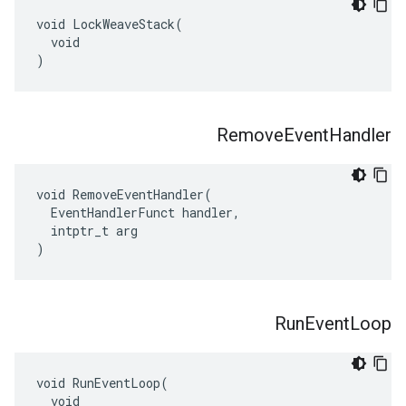
void LockWeaveStack(

  void

)
Remove
Event
Handler
void RemoveEventHandler(

  EventHandlerFunct handler,

  intptr_t arg

)
Run
Event
Loop
void RunEventLoop(

  void
