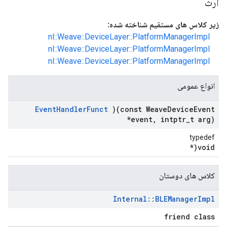
ارث
زیر کلاس های مستقیم شناخته شده:
nl::Weave::DeviceLayer::PlatformManagerImpl
nl::Weave::DeviceLayer::PlatformManagerImpl
nl::Weave::DeviceLayer::PlatformManagerImpl
انواع عمومی
Event
Handler
Funct
)(const Weave
Device
Event
*event
,
intptr
_
t arg)
typedef
void(*
کلاس های دوستان
Internal
::
BLEManager
Impl
friend class