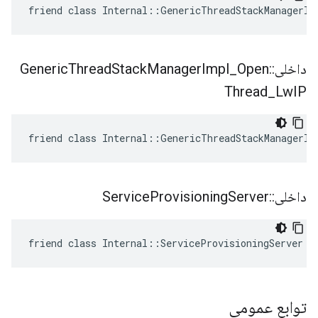
friend class Internal::GenericThreadStackManagerIm
داخلی
::
Open
_
Impl
Manager
Stack
Thread
Generic
Thread
_
Lw
IP
friend class Internal::GenericThreadStackManagerIm
داخلی
::
Server
Provisioning
Service
friend class Internal::ServiceProvisioningServer
توابع عمومی