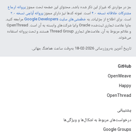
جز در مواردی که غیراز این ذکر شده باشد، محتوای این صفحه تحت مجوز
پروانه ارجاع
مشترکات خلاقانه نسخه ۴.۰
است. نمونه کدها نیز دارای مجوز
پروانه آپاچی نسخه ۲.۰
است. برای اطلاع از جزئیات، به
خطمشی‌های سایت Google Developers‏
مراجعه کنید.
جاوا علامت تجاری ثبت‌شده Oracle و/یا شرکت‌های وابسته به آن است. ‫OpenThread
و علائم مربوط به آن، علامت‌های تجاری Thread Group هستند و تحت پروانه استفاده
می‌شوند.
تاریخ آخرین به‌روزرسانی 2026-02-18 به‌وقت ساعت هماهنگ جهانی.
GitHub
OpenWeave
Happy
OpenThread
پشتیبانی
درخواست‌های مربوط به اشکال‌ها و ویژگی‌ها
Google Groups