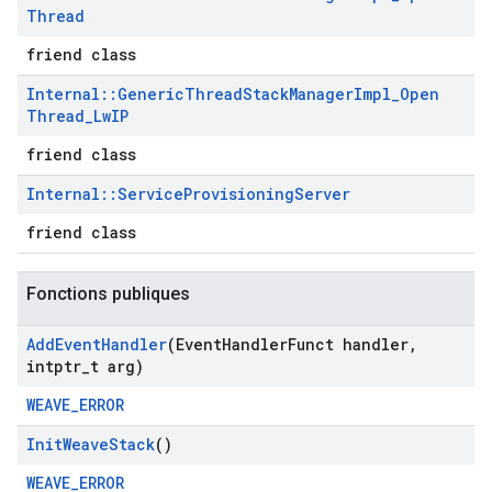
Thread
friend class
Internal
::
Generic
Thread
Stack
Manager
Impl
_
Open
Thread
_
Lw
IP
friend class
Internal
::
Service
Provisioning
Server
friend class
Fonctions publiques
Add
Event
Handler
(Event
Handler
Funct handler
,
intptr
_
t arg)
WEAVE_ERROR
Init
Weave
Stack
()
WEAVE_ERROR