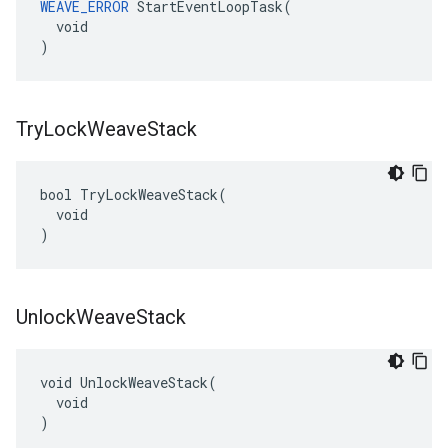
WEAVE_ERROR
 StartEventLoopTask(

  void

)
Try
Lock
Weave
Stack
bool TryLockWeaveStack(

  void

)
Unlock
Weave
Stack
void UnlockWeaveStack(

  void

)