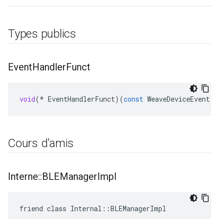
Types publics
Event
Handler
Funct
void
(
*
EventHandlerFunct
)(
const
WeaveDeviceEvent
*
Cours d'amis
Interne
::
BLEManager
Impl
friend class Internal::BLEManagerImpl