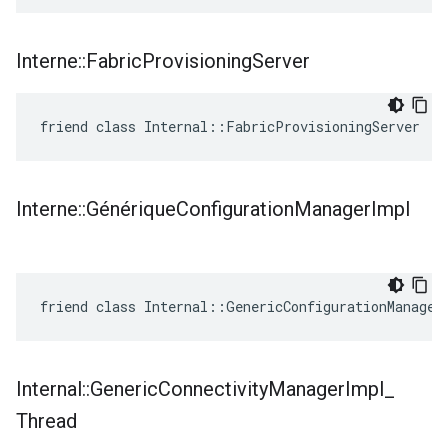
Interne
::
Fabric
Provisioning
Server
friend class Internal::FabricProvisioningServer
Interne
::
Générique
Configuration
Manager
Impl
friend class Internal::GenericConfigurationManager
Internal
::
Generic
Connectivity
Manager
Impl
_
Thread