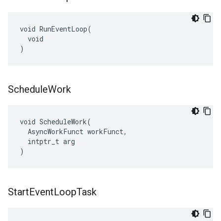
void RunEventLoop(

  void

)
Schedule
Work
void ScheduleWork(

  AsyncWorkFunct workFunct,

  intptr_t arg

)
Start
Event
Loop
Task