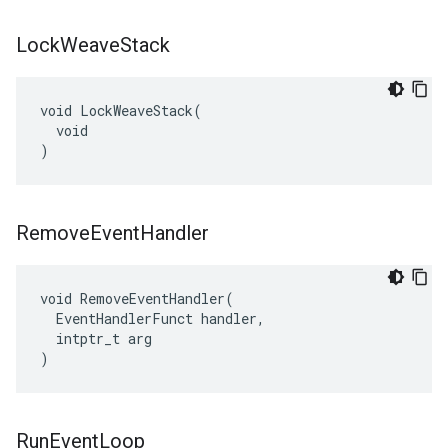
Lock
Weave
Stack
void LockWeaveStack(

  void

)
Remove
Event
Handler
void RemoveEventHandler(

  EventHandlerFunct handler,

  intptr_t arg

)
Run
Event
Loop