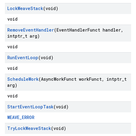
Lock
Weave
Stack
(void)
void
Remove
Event
Handler
(Event
Handler
Funct handler
,
intptr
_
t arg)
void
Run
Event
Loop
(void)
void
Schedule
Work
(Async
Work
Funct work
Funct
,
intptr
_
t
arg)
void
Start
Event
Loop
Task
(void)
WEAVE_ERROR
Try
Lock
Weave
Stack
(void)