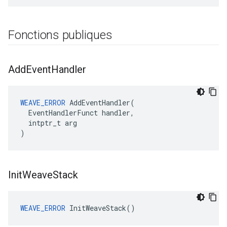
Fonctions publiques
Add
Event
Handler
WEAVE_ERROR
 AddEventHandler(

  EventHandlerFunct handler,

  intptr_t arg

)
Init
Weave
Stack
WEAVE_ERROR
 InitWeaveStack()