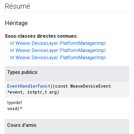
Résumé
Héritage
Sous-classes directes connues:
nl::Weave::DeviceLayer::PlatformManagerImpl
nl::Weave::DeviceLayer::PlatformManagerImpl
nl::Weave::DeviceLayer::PlatformManagerImpl
Types publics
Event
Handler
Funct
)(const Weave
Device
Event
*event
,
intptr
_
t arg)
typedef
void(*
Cours d'amis