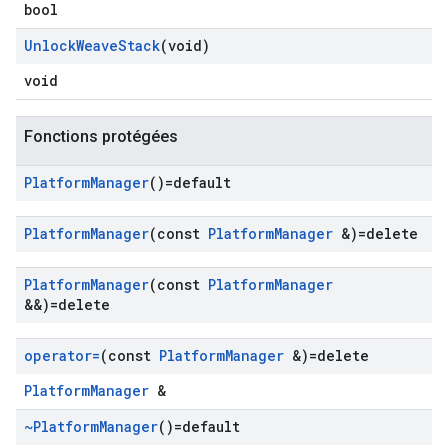
bool
Unlock
Weave
Stack
(void)
void
Fonctions protégées
Platform
Manager
()=default
Platform
Manager
(const
Platform
Manager
&)=delete
Platform
Manager
(const
Platform
Manager
&&)=delete
operator=
(const
Platform
Manager
&)=delete
PlatformManager
&
~Platform
Manager
()=default