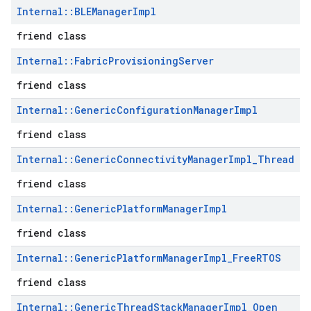
Internal
::
BLEManager
Impl
friend class
Internal
::
Fabric
Provisioning
Server
friend class
Internal
::
Generic
Configuration
Manager
Impl
friend class
Internal
::
Generic
Connectivity
Manager
Impl
_
Thread
friend class
Internal
::
Generic
Platform
Manager
Impl
friend class
Internal
::
Generic
Platform
Manager
Impl
_
Free
RTOS
friend class
Internal
::
Generic
Thread
Stack
Manager
Impl
_
Open