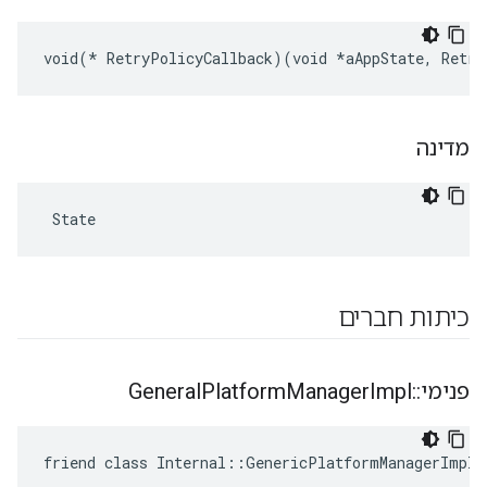
void(* RetryPolicyCallback)(void *aAppState, Retry
מדינה
 State
כיתות חברים
פנימי
::
Impl
Manager
Platform
General
friend class Internal::GenericPlatformManagerImpl