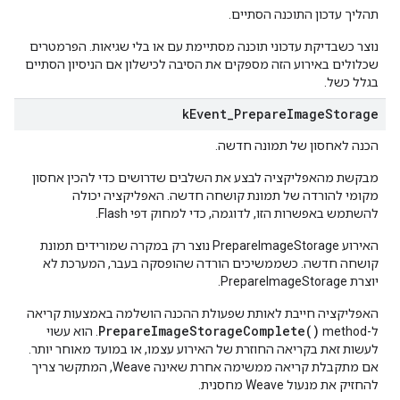
תהליך עדכון התוכנה הסתיים.
נוצר כשבדיקת עדכוני תוכנה מסתיימת עם או בלי שגיאות. הפרמטרים
שכלולים באירוע הזה מספקים את הסיבה לכישלון אם הניסיון הסתיים
בגלל כשל.
k
Event
_
Prepare
Image
Storage
הכנה לאחסון של תמונה חדשה.
מבקשת מהאפליקציה לבצע את השלבים שדרושים כדי להכין אחסון
מקומי להורדה של תמונת קושחה חדשה. האפליקציה יכולה
להשתמש באפשרות הזו, לדוגמה, כדי למחוק דפי Flash.
האירוע PrepareImageStorage נוצר רק במקרה שמורידים תמונת
קושחה חדשה. כשממשיכים הורדה שהופסקה בעבר, המערכת לא
יוצרת PrepareImageStorage.
האפליקציה חייבת לאותת שפעולת ההכנה הושלמה באמצעות קריאה
PrepareImageStorageComplete()
ל-method
. הוא עשוי
לעשות זאת בקריאה החוזרת של האירוע עצמו, או במועד מאוחר יותר.
אם מתקבלת קריאה ממשימה אחרת שאינה Weave, המתקשר צריך
להחזיק את מנעול Weave מחסנית.