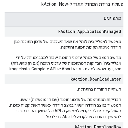
פעולת ברירת המחדל תוגדר ל-kAction_Now.
מאפיינים
k
Action
_
Application
Managed
מאפשר לאפליקציה לנהל את שאר השלבים של עדכון התוכנה כגון
הורדה, אימות תקינות תמונה והתקנה.
מחשב המצב של מנהל עדכוני התוכנה יעבור למצב 'מנוהל על ידי
אפליקציה'. הבדיקות המתוזמנות של עדכוני תוכנה (אם הן מופעלות)
יושעו עד שהאפליקציה תקרא Abort או ImageInstallComplete API.
k
Action
_
Download
Later
השהיית ההורדה בהתחלה.
הבדיקות המתוזמנות של עדכוני תוכנה (אם הן מופעלות) יושעו.
המכשיר במצב הורדה יישאר במצב הורדה. כאשר האפליקציה מוכנה,
האפליקציה יכולה לקרוא לממשק ה-API של המשך ההורדה כדי
להמשיך בהורדה או לקרוא ל-Abort כדי לבטל.
k
Action
_
Download
Now