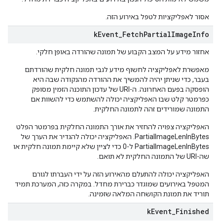
אסור לאפליקציות לטפל באירוע הזה.
k
Event
_
Fetch
Partial
Image
Info
אחזור מידע על המצב הקבוע של תמונה שהורדה באופן חלקי.
מאפשרת לאפליקציה לחשוף מידע לגבי תמונה חלקית שהורדתם
בעבר, כדי שניתן יהיה להמשיך את ההורדה מהנקודה שבה היא
הופסקה בפעם האחרונה. ה-URI של עדכון התוכנה הזמין מסופק
כפרמטר קלט שבו האפליקציה יכולה להשתמש כדי להשוות אם
התמונה שמורידים זהה לתמונה החלקית.
האפליקציה צפויה להחזיר את אורך התמונה החלקית בפרמטר הפלט
PartialImageLenInBytes. האפליקציה יכולה להגדיר את הערך של
PartialImageLenInBytes ל-0 כדי לציין שלא קיימת תמונה חלקית או
שה-URI של התמונה החלקית לא תואם.
האפליקציה יכולה להתעלם מהאירוע הזה על ידי העברתו לגורם
המטפל באירועים שמוגדר כברירת מחדל. במקרה כזה, המערכת תמיד
תוריד את תמונת הקושחה המלאה שזמינה.
k
Event
_
Finished