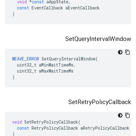
void
*
const
aAppState
,
const
EventCallback
aEventCallback
)
Set
Query
Interval
Window
WEAVE_ERROR
 SetQueryIntervalWindow(

  uint32_t aMinWaitTimeMs,

  uint32_t aMaxWaitTimeMs

)
Set
Retry
Policy
Callback
void
SetRetryPolicyCallback
(
const
RetryPolicyCallback
aRetryPolicyCallback
)