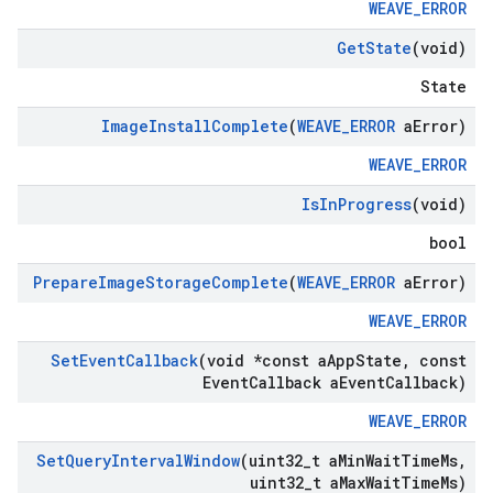
WEAVE_ERROR
Get
State
(void)
State
Image
Install
Complete
(
WEAVE
_
ERROR
a
Error)
WEAVE_ERROR
Is
In
Progress
(void)
bool
Prepare
Image
Storage
Complete
(
WEAVE
_
ERROR
a
Error)
WEAVE_ERROR
Set
Event
Callback
(void *const a
App
State
,
const
Event
Callback a
Event
Callback)
WEAVE_ERROR
Set
Query
Interval
Window
(uint32
_
t a
Min
Wait
Time
Ms
,
uint32
_
t a
Max
Wait
Time
Ms)