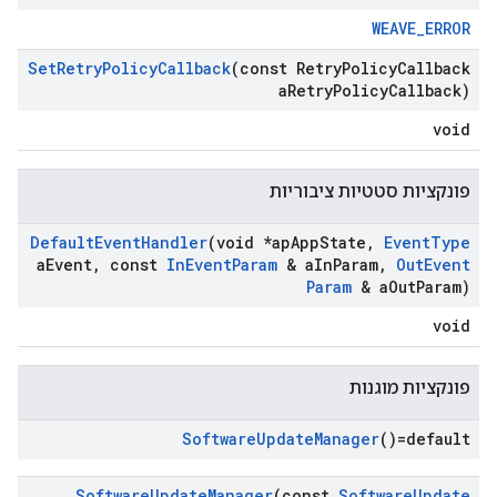
WEAVE_ERROR
Set
Retry
Policy
Callback
(const Retry
Policy
Callback
a
Retry
Policy
Callback)
void
פונקציות סטטיות ציבוריות
Default
Event
Handler
(void *ap
App
State
,
Event
Type
a
Event
,
const
In
Event
Param
& a
In
Param
,
Out
Event
Param
& a
Out
Param)
void
פונקציות מוגנות
Software
Update
Manager
()=default
Software
Update
Manager
(const
Software
Update