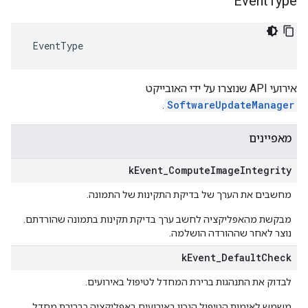
Event
Type
 EventType
אירועי API שנוצרו על ידי האובייקט
.
SoftwareUpdateManager
מאפיינים
k
Event
_
Compute
Image
Integrity
מחשבים את הערך של בדיקת התקינות של התמונה.
מבקשת מהאפליקציה לחשב ערך בדיקת תקינות בתמונה שהורדתם.
נוצר לאחר שההורדה הושלמה.
k
Event
_
Default
Check
לבדוק את התנהגות ברירת המחדל לטיפול באירועים.
משמש לאימות הטיפול הנכון באירועים באפליקציה כברירת מחדל.