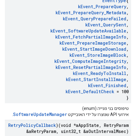
Event
Type
{
k
Event
_
Prepare
Query
,
k
Event
_
Prepare
Query
_
Metadata
,
k
Event
_
Query
Prepare
Failed
,
k
Event
_
Query
Sent
,
k
Event
_
Software
Update
Available
,
k
Event
_
Fetch
Partial
Image
Info
,
k
Event
_
Prepare
Image
Storage
,
k
Event
_
Start
Image
Download
,
k
Event
_
Store
Image
Block
,
k
Event
_
Compute
Image
Integrity
,
k
Event
_
Reset
Partial
Image
Info
,
k
Event
_
Ready
To
Install
,
k
Event
_
Start
Install
Image
,
k
Event
_
Finished
,
k
Event
_
Default
Check
= 100
}
טיפוסים בני מנייה (enum)
SoftwareUpdateManager
אירועי API שנוצרו על ידי האובייקט
.
Retry
Policy
Callback
)(void *a
App
State
,
Retry
Param
&a
Retry
Param
,
uint32
_
t &a
Out
Interval
Msec)