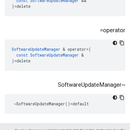
const
SoftwareUpdateManager
&&
)
=
delete
operator=
SoftwareUpdateManager
&
operator
=
(
const
SoftwareUpdateManager
&
)
=
delete
Update
Manager
~Software
 ~SoftwareUpdateManager()=default