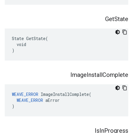
Get
State
State GetState(

  void

)
Image
Install
Complete
WEAVE_ERROR
 ImageInstallComplete(

WEAVE_ERROR
 aError

)
Is
In
Progress