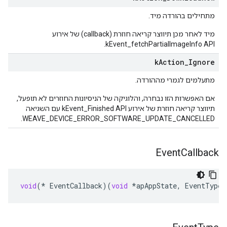
מתחילים בהורדה מיד.
מיד לאחר מכן תיווצר קריאה חוזרת (callback) של אירוע
kEvent_fetchPartialImageInfo API.
k
Action
_
Ignore
מתעלמים לגמרי מההורדה.
אם האפשרות הזו נבחרה, והלוגיקה של הניסיונות החוזרים לא תופעל,
תיווצר קריאה חוזרת של אירוע kEvent_Finished API עם השגיאה
WEAVE_DEVICE_ERROR_SOFTWARE_UPDATE_CANCELLED.
Event
Callback
void
(
*
EventCallback
)(
void
*
apAppState
,
EventType