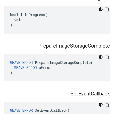
bool IsInProgress(

  void

)
Prepare
Image
Storage
Complete
WEAVE_ERROR
 PrepareImageStorageComplete(

WEAVE_ERROR
 aError

)
Set
Event
Callback
WEAVE_ERROR
SetEventCallback
(