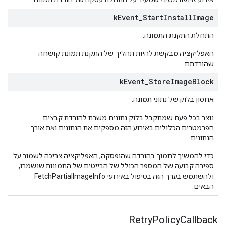
k
Event
_
Start
Install
Image
התחלת התקנת התמונה.
האפליקציה מבקשת להיות תהליך של התקנת תמונת קושחה
שהורדתם.
k
Event
_
Store
Image
Block
אחסון בלוק של נתוני תמונה.
נוצר בכל פעם שמתקבל בלוק נתונים משרת להורדת קבצים.
הפרמטרים הכלולים באירוע הזה מספקים את הנתונים ואת אורך
הנתונים.
כדי להמשיך לתמוך בהורדה שהופסקה, האפליקציה צריכה לשמור על
ספירה קבועה של המספר הכולל של הבייטים של התמונות שנשמרו,
ולהשתמש בערך הזה בטיפול באירועי FetchPartialImageInfo
הבאים.
Retry
Policy
Callback