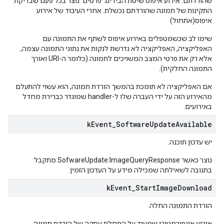
שהורדתם. אירוע איפוס שיטת הבידינג 'פרטים' נוצר בכל פעם שבדיקת
התקינות של תמונה שהורדתם נכשלת. אחרי העיבוד של אירוע
איפוס(אתחול)
שימו לב שכשמטפלים באירוע איפוס לשתף את התמונה עם
האפליקציה, האפליקציה לא נדרשת לנקות את נתוני התמונה עצמה,
אלא רק את פרטי המצב המשויכים לתמונה (כלומר ה-URI ואורך
התמונה החלקית).
אם האפליקציה לא תומכת בהמשך הורדת תמונה, הוא עשוי להתעלם
מהאירוע הזה על ידי העברה שלו ל-handler שמוגדר כברירת מחדל
באירועים.
k
Event
_
Software
Update
Available
יש עדכון תוכנה.
נוצר כאשר SofwareUpdate:ImageQueryResponse מתקבל
בתגובה לשאילתה שמכילה מידע על העדכון הזמין.
k
Event
_
Start
Image
Download
הורדת התמונה החלה.
אירוע אינפורמטיבי שמעיד על התחלת עסקה של הורדת תמונה.