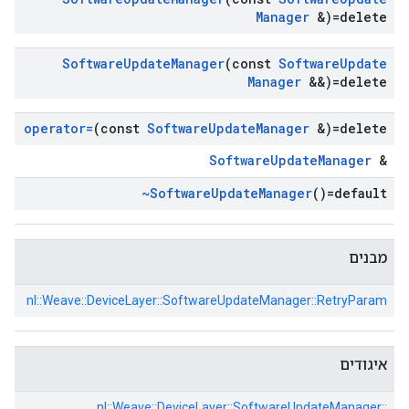
Manager
&)=delete
Software
Update
Manager
(const
Software
Update
Manager
&&)=delete
operator=
(const
Software
Update
Manager
&)=delete
SoftwareUpdateManager
&
~Software
Update
Manager
()=default
מבנים
nl::
Weave::
DeviceLayer::
SoftwareUpdateManager::
RetryParam
איגודים
nl::
Weave::
DeviceLayer::
SoftwareUpdateManager::