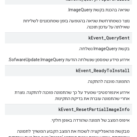
שגיאה בהכנת בקשת ImageQuery.
נוצר כשמתרחשת שגיאה בהטמעה בזמן שמתכוננים לשליחת
שאילתה על עדכון תוכנה.
k
Event
_
Query
Sent
בקשת ImageQuery נשלחה.
אירוע מידע שמסמן שנשלחה הודעת SofwareUpdate:ImageQuery.
k
Event
_
Ready
To
Install
התמונה מוכנה להתקנה.
אירוע אינפורמטיבי שמעיד על כך שהתמונה מוכנה להתקנה. נוצרת
אחרי שהתמונה עוברת את בדיקת התקינות.
k
Event
_
Reset
Partial
Image
Info
איפוס המצב של תמונה שהורדה באופן חלקי.
מבקשת מהאפליקציה לשכוח את המצב הקבוע המשויך לתמונה