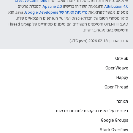
אלא אם צוין אחרת, התוכן של הדף הזה הוא ברישיון
Creative Commons
Attribution 4.0‏
ודוגמאות הקוד הן ברישיון
Apache 2.0‏
. לקבלת פרטים
נוספים, אפשר לקרוא את
מדיניות האתר של Google Developers‏
.‏ Java הוא
סימן מסחרי רשום של חברת Oracle ו/או של השותפים העצמאיים שלה.
‫OPENTHREAD והסימנים הקשורים הם סימנים מסחריים של Thread Group
והשימוש בהם נעשה ברישיון.
עדכון אחרון: 2026-02-18 (שעון UTC).
GitHub
OpenWeave
Happy
OpenThread
תמיכה
דיווחים על באגים ובקשות לתכונות חדשות
Google Groups
Stack Overflow