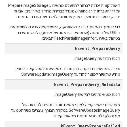
האפליקציה יכולה לבחור להתעלם מהאירוע PrepareImageStorage
על ידי העברתו ל-handler שמוגדר כברירת מחדל באירועים. אם זה
יקרה, המערכת תמשיך באופן אוטומטי למצב של הורדת התמונה.
כדי לתמוך בהמשך הורדה שהופסקה, האפליקציה צריכה לשמור את
ה-URI של התמונה (שמסופק כפרמטר של אירוע), ולהשתמש בו
בטיפול באירועי FetchPartialImageInfo הבאים.
k
Event
_
Prepare
Query
הכנת ההודעה ImageQuery.
נוצר כשמופעלת בדיקת עדכון תוכנה. מאפשרת לאפליקציה לספק
מידע שקשור למוצר להודעה SofwareUpdate:ImageQuery.
k
Event
_
Prepare
Query
_
Metadata
הכנת מטא-נתונים לבקשת ImageQuery.
מאפשרת לאפליקציה לצרף מטא-נתונים נוספים להודעה של
SofwareUpdate:ImageQuery במקרה הצורך. נוצרים כשההטמעה
מוכנה לקבלת מטא-נתונים מהאפליקציה.
k
Event
_
Query
Prepare
Failed