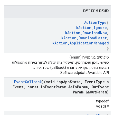
סוגים ציבוריים
Action
Type
{
k
Action
_
Ignore
,
k
Action
_
Download
Now
,
k
Action
_
Download
Later
,
k
Action
_
Application
Managed
}
טיפוסים בני מנייה (enum)
כשיש עדכון תוכנה זמין, האפליקציה יכולה לבחור באחת מהפעולות
הבאות כחלק מקריאה חוזרת (callback) של האירוע
SoftwareUpdateAvailable API.
Event
Callback
)(void *ap
App
State
,
Event
Type a
Event
,
const In
Event
Param &a
In
Param
,
Out
Event
Param &a
Out
Param)
typedef
void(*