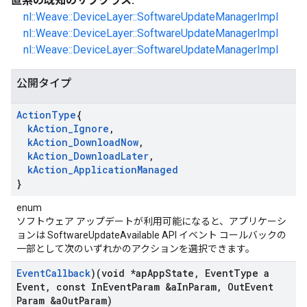
直系の既知のサブクラス:
nl::Weave::DeviceLayer::SoftwareUpdateManagerImpl
nl::Weave::DeviceLayer::SoftwareUpdateManagerImpl
nl::Weave::DeviceLayer::SoftwareUpdateManagerImpl
公開タイプ
Action
Type
{
k
Action
_
Ignore
,
k
Action
_
Download
Now
,
k
Action
_
Download
Later
,
k
Action
_
Application
Managed
}
enum
ソフトウェア アップデートが利用可能になると、アプリケーシ
ョンは SoftwareUpdateAvailable API イベント コールバックの
一部として次のいずれかのアクションを選択できます。
Event
Callback
)(void *ap
App
State
,
Event
Type a
Event
,
const In
Event
Param &a
In
Param
,
Out
Event
Param &a
Out
Param)