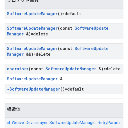
プロテクト関数
Software
Update
Manager
()=default
Software
Update
Manager
(const
Software
Update
Manager
&)=delete
Software
Update
Manager
(const
Software
Update
Manager
&&)=delete
operator=
(const
Software
Update
Manager
&)=delete
SoftwareUpdateManager
&
~Software
Update
Manager
()=default
構造体
nl::
Weave::
DeviceLayer::
SoftwareUpdateManager::
RetryParam