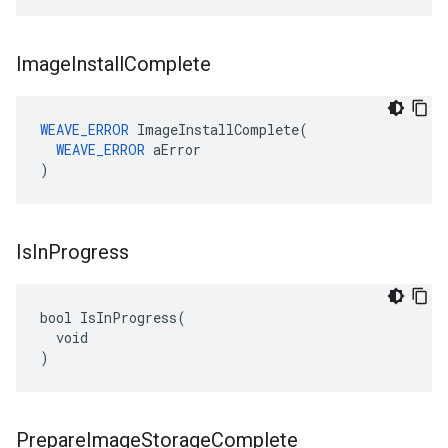
Image
Install
Complete
WEAVE_ERROR
 ImageInstallComplete(

WEAVE_ERROR
 aError

)
Is
In
Progress
bool IsInProgress(

  void

)
Prepare
Image
Storage
Complete