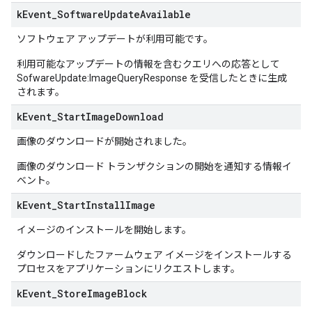
k
Event
_
Software
Update
Available
ソフトウェア アップデートが利用可能です。
利用可能なアップデートの情報を含むクエリへの応答として
SofwareUpdate:ImageQueryResponse を受信したときに生成
されます。
k
Event
_
Start
Image
Download
画像のダウンロードが開始されました。
画像のダウンロード トランザクションの開始を通知する情報イ
ベント。
k
Event
_
Start
Install
Image
イメージのインストールを開始します。
ダウンロードしたファームウェア イメージをインストールする
プロセスをアプリケーションにリクエストします。
k
Event
_
Store
Image
Block