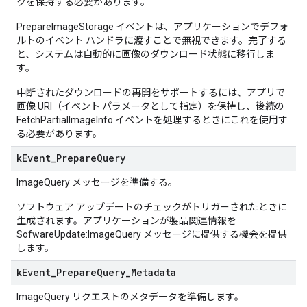
クを保持する必要があります。
PrepareImageStorage イベントは、アプリケーションでデフォ
ルトのイベント ハンドラに渡すことで無視できます。完了する
と、システムは自動的に画像のダウンロード状態に移行しま
す。
中断されたダウンロードの再開をサポートするには、アプリで
画像 URI（イベント パラメータとして指定）を保持し、後続の
FetchPartialImageInfo イベントを処理するときにこれを使用す
る必要があります。
k
Event
_
Prepare
Query
ImageQuery メッセージを準備する。
ソフトウェア アップデートのチェックがトリガーされたときに
生成されます。アプリケーションが製品関連情報を
SofwareUpdate:ImageQuery メッセージに提供する機会を提供
します。
k
Event
_
Prepare
Query
_
Metadata
ImageQuery リクエストのメタデータを準備します。