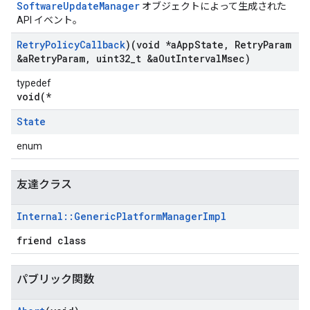
SoftwareUpdateManager
オブジェクトによって生成された
API イベント。
Retry
Policy
Callback
)(void *a
App
State
,
Retry
Param
&a
Retry
Param
,
uint32
_
t &a
Out
Interval
Msec)
typedef
void(*
State
enum
友達クラス
Internal
::
Generic
Platform
Manager
Impl
friend class
パブリック関数