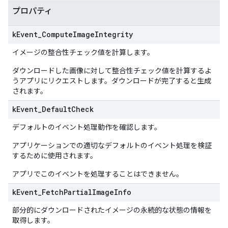
プロパティ
k
Event
_
Compute
Image
Integrity
イメージの整合性チェック値を計算します。
ダウンロードした画像に対して整合性チェック値を計算するよ
うアプリにリクエストします。ダウンロードが完了すると生成
されます。
k
Event
_
Default
Check
デフォルトのイベント処理動作を確認します。
アプリケーションでの適切なデフォルトのイベント処理を検証
するために使用されます。
アプリでこのイベントを処理することはできません。
k
Event
_
Fetch
Partial
Image
Info
部分的にダウンロードされたイメージの永続的な状態の情報を
取得します。