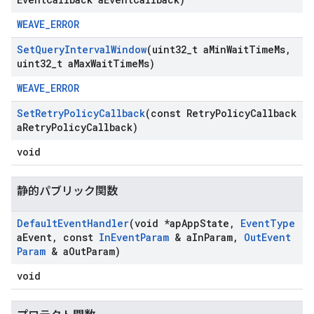
WEAVE_ERROR
Set
Query
Interval
Window
(uint32
_
t a
Min
Wait
Time
Ms
,
uint32
_
t a
Max
Wait
Time
Ms)
WEAVE_ERROR
Set
Retry
Policy
Callback
(const Retry
Policy
Callback
a
Retry
Policy
Callback)
void
静的パブリック関数
Default
Event
Handler
(void *ap
App
State
,
Event
Type
a
Event
,
const
In
Event
Param
& a
In
Param
,
Out
Event
Param
& a
Out
Param)
void