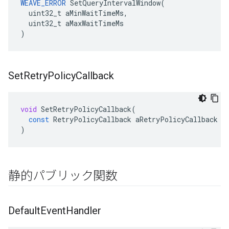
WEAVE_ERROR
 SetQueryIntervalWindow(

  uint32_t aMinWaitTimeMs,

  uint32_t aMaxWaitTimeMs

)
Set
Retry
Policy
Callback
void
SetRetryPolicyCallback
(
const
RetryPolicyCallback
aRetryPolicyCallback
)
静的パブリック関数
Default
Event
Handler