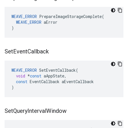
WEAVE_ERROR
 PrepareImageStorageComplete(

WEAVE_ERROR
 aError

)
Set
Event
Callback
WEAVE_ERROR
SetEventCallback
(
void
*
const
aAppState
,
const
EventCallback
aEventCallback
)
Set
Query
Interval
Window