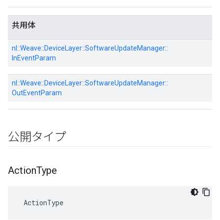
共用体
nl::
Weave::
DeviceLayer::
SoftwareUpdateManager::
InEventParam
nl::
Weave::
DeviceLayer::
SoftwareUpdateManager::
OutEventParam
公開タイプ
Action
Type
 ActionType