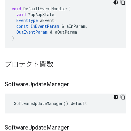
void
DefaultEventHandler
(
void
*
apAppState
,
EventType
aEvent
,
const
InEventParam
&
aInParam
,
OutEventParam
&
aOutParam
)
プロテクト関数
Software
Update
Manager
 SoftwareUpdateManager()=default
Software
Update
Manager