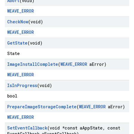
Abort
(void)
WEAVE_ERROR
Check
Now
(void)
WEAVE_ERROR
Get
State
(void)
State
Image
Install
Complete
(
WEAVE
_
ERROR
a
Error)
WEAVE_ERROR
Is
In
Progress
(void)
bool
Prepare
Image
Storage
Complete
(
WEAVE
_
ERROR
a
Error)
WEAVE_ERROR
Set
Event
Callback
(void *const a
App
State
,
const
Event
Callback a
Event
Callback)