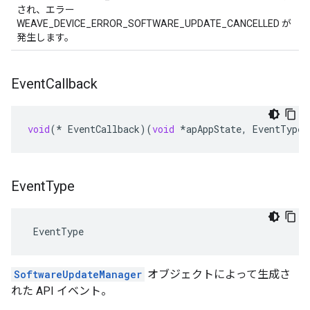
され、エラー
WEAVE_DEVICE_ERROR_SOFTWARE_UPDATE_CANCELLED が
発生します。
Event
Callback
void
(
*
EventCallback
)(
void
*
apAppState
,
EventType
Event
Type
 EventType
SoftwareUpdateManager
オブジェクトによって生成さ
れた API イベント。