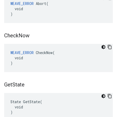
WEAVE_ERROR
 Abort(

  void

)
Check
Now
WEAVE_ERROR
 CheckNow(

  void

)
Get
State
State GetState(

  void

)