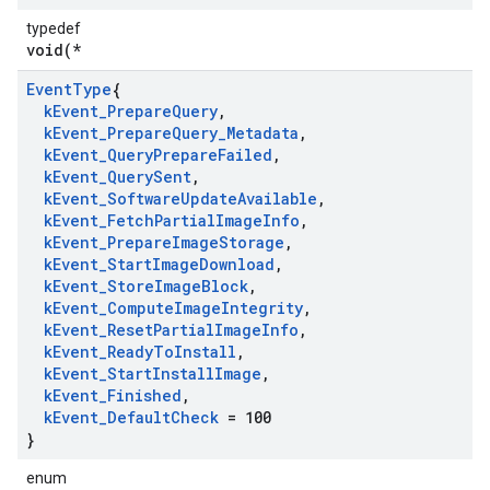
typedef
void(*
Event
Type
{
k
Event
_
Prepare
Query
,
k
Event
_
Prepare
Query
_
Metadata
,
k
Event
_
Query
Prepare
Failed
,
k
Event
_
Query
Sent
,
k
Event
_
Software
Update
Available
,
k
Event
_
Fetch
Partial
Image
Info
,
k
Event
_
Prepare
Image
Storage
,
k
Event
_
Start
Image
Download
,
k
Event
_
Store
Image
Block
,
k
Event
_
Compute
Image
Integrity
,
k
Event
_
Reset
Partial
Image
Info
,
k
Event
_
Ready
To
Install
,
k
Event
_
Start
Install
Image
,
k
Event
_
Finished
,
k
Event
_
Default
Check
= 100
}
enum