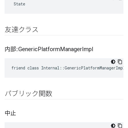
 State
友達クラス
内部
::
Generic
Platform
Manager
Impl
friend class Internal::GenericPlatformManagerImpl
パブリック関数
中止