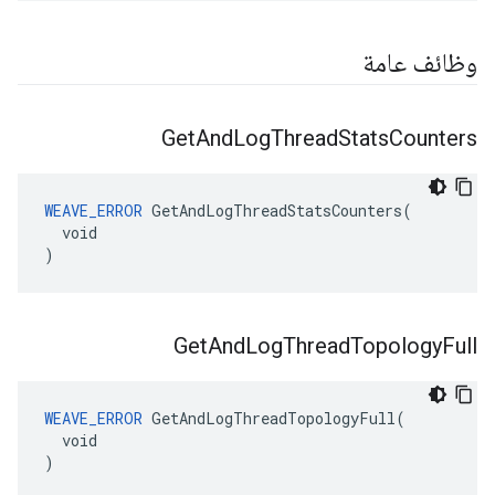
وظائف عامة
Get
And
Log
Thread
Stats
Counters
WEAVE_ERROR
 GetAndLogThreadStatsCounters(

  void

)
Get
And
Log
Thread
Topology
Full
WEAVE_ERROR
 GetAndLogThreadTopologyFull(

  void

)