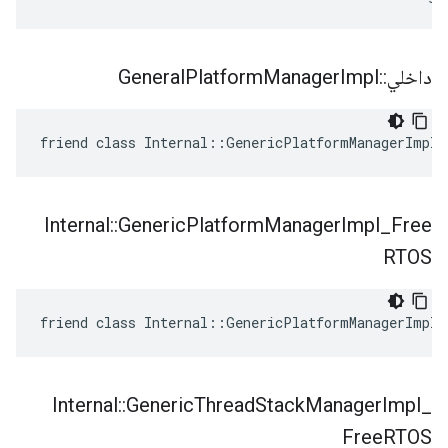
داخلي
::
Impl
Manager
Platform
General
friend class Internal::GenericPlatformManagerImpl
Internal
::
Generic
Platform
Manager
Impl
_
Free
RTOS
friend class Internal::GenericPlatformManagerImpl_
Internal
::
Generic
Thread
Stack
Manager
Impl
_
Free
RTOS