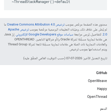
 ~ThreadStackManager()=default
محتوى هذه الصفحة مرخّص بموجب
ترخيص Creative Commons Attribution 4.0‏
ما
لم يُنصّ على خلاف ذلك، وعيّنات التعليمات البرمجية مرخّصة بموجب
ترخيص Apache
2.0‏
. للتفاصيل، يُرجى مراجعة
سياسات موقع Google Developers الإلكتروني
. إنّ Java
هي علامة تجارية مسجَّلة لشركة Oracle و/أو شركائها التابعين. ‫OPENTHREAD
والعلامات التجارية ذات الصلة هي علامات تجارية مسجّلة تابعة لشركة Thread Group
ويتم استخدامها بموجب ترخيص.
تاريخ التعديل الأخير: 2026-07-07 (حسب التوقيت العالمي المتفَّق عليه)
GitHub
OpenWeave
Happy
OpenThread
الدعم