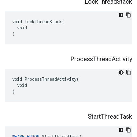
Lock
Thread
Stack
void LockThreadStack(

  void

)
Process
Thread
Activity
void ProcessThreadActivity(

  void

)
Start
Thread
Task
WEAVE_ERROR
 StartThreadTask(
