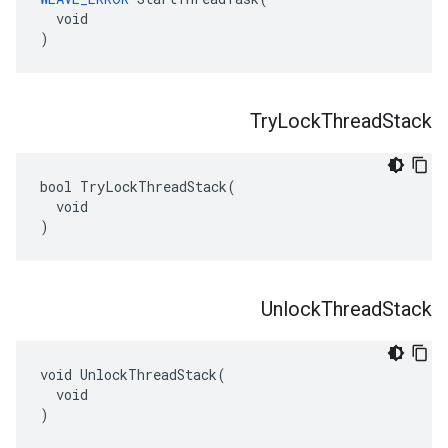
  void

)
Try
Lock
Thread
Stack
bool TryLockThreadStack(

  void

)
Unlock
Thread
Stack
void UnlockThreadStack(

  void

)