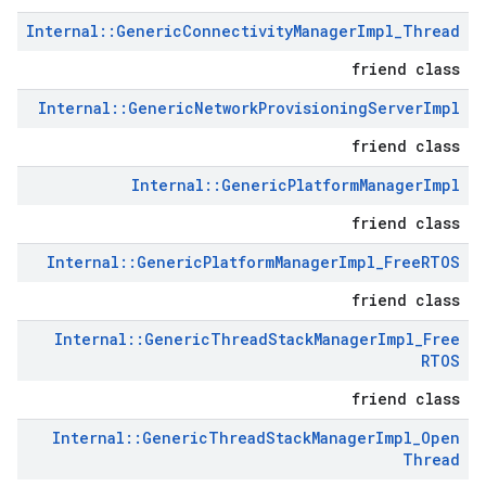
Internal
::
Generic
Connectivity
Manager
Impl
_
Thread
friend class
Internal
::
Generic
Network
Provisioning
Server
Impl
friend class
Internal
::
Generic
Platform
Manager
Impl
friend class
Internal
::
Generic
Platform
Manager
Impl
_
Free
RTOS
friend class
Internal
::
Generic
Thread
Stack
Manager
Impl
_
Free
RTOS
friend class
Internal
::
Generic
Thread
Stack
Manager
Impl
_
Open
Thread