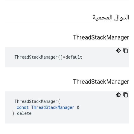
الدوال المحمية
Thread
Stack
Manager
 ThreadStackManager()=default
Thread
Stack
Manager
ThreadStackManager
(
const
ThreadStackManager
&
)
=
delete