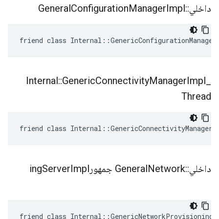
داخلي
::
Impl
Manager
Configuration
General
friend class Internal::GenericConfigurationManager
Internal
::
Generic
Connectivity
Manager
Impl
_
Thread
friend class Internal::GenericConnectivityManagerI
داخلي
::
Network جمهورing
General
Impl
Server
friend class Internal::GenericNetworkProvisioningS