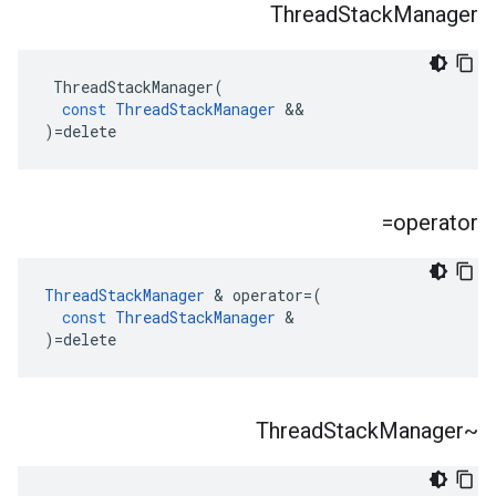
Thread
Stack
Manager
ThreadStackManager
(
const
ThreadStackManager
&&
)
=
delete
operator=
ThreadStackManager
&
operator
=
(
const
ThreadStackManager
&
)
=
delete
Stack
Manager
~Thread