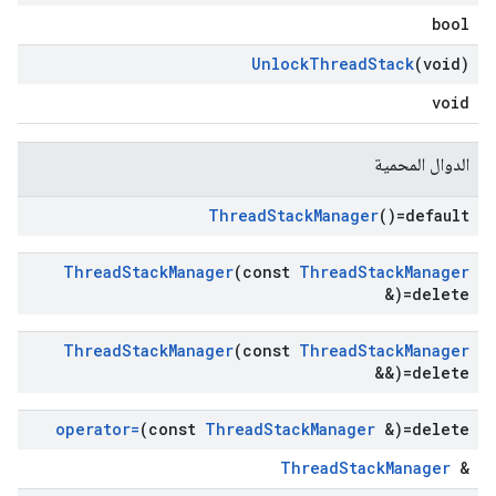
bool
Unlock
Thread
Stack
(void)
void
الدوال المحمية
Thread
Stack
Manager
()=default
Thread
Stack
Manager
(const
Thread
Stack
Manager
&)=delete
Thread
Stack
Manager
(const
Thread
Stack
Manager
&&)=delete
operator=
(const
Thread
Stack
Manager
&)=delete
ThreadStackManager
&