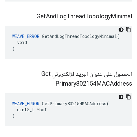
Get
And
Log
Thread
Topology
Minimal
WEAVE_ERROR
 GetAndLogThreadTopologyMinimal(

  void

)
الحصول على عنوان البريد الإلكتروني Get
Primary802154MACAddress
WEAVE_ERROR
 GetPrimary802154MACAddress(

  uint8_t *buf

)