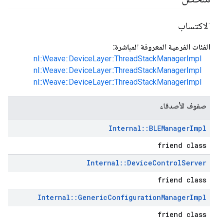
الاكتساب
الفئات الفرعية المعروفة المباشرة:
nl::Weave::DeviceLayer::ThreadStackManagerImpl
nl::Weave::DeviceLayer::ThreadStackManagerImpl
nl::Weave::DeviceLayer::ThreadStackManagerImpl
صفوف الأصدقاء
Internal
::
BLEManager
Impl
friend class
Internal
::
Device
Control
Server
friend class
Internal
::
Generic
Configuration
Manager
Impl
friend class