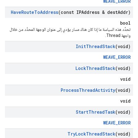
WEAVE_ERROR
Have
Route
To
Address
(const IPAddress & dest
Addr)
bool
تحدِّد هذه السياسة ما إذا كان هناك مسار يؤدي إلى عنوان الوجهة المحدَّد من خلال
واجهة Thread.
Init
Thread
Stack
(void)
WEAVE_ERROR
Lock
Thread
Stack
(void)
void
Process
Thread
Activity
(void)
void
Start
Thread
Task
(void)
WEAVE_ERROR
Try
Lock
Thread
Stack
(void)