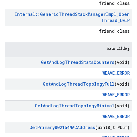
friend class
Internal
::
Generic
Thread
Stack
Manager
Impl
_
Open
Thread
_
Lw
IP
friend class
وظائف عامة
Get
And
Log
Thread
Stats
Counters
(void)
WEAVE_ERROR
Get
And
Log
Thread
Topology
Full
(void)
WEAVE_ERROR
Get
And
Log
Thread
Topology
Minimal
(void)
WEAVE_ERROR
Get
Primary802154MACAddress
(uint8
_
t *buf)