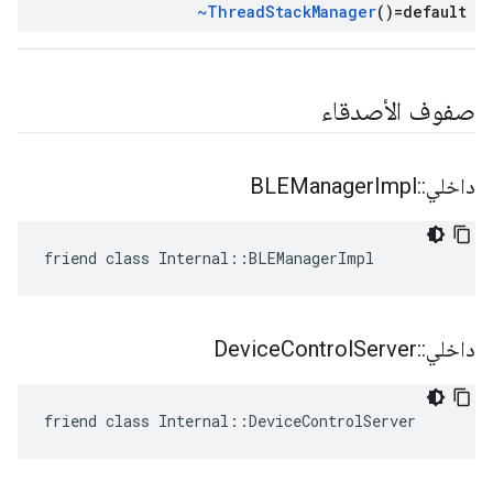
~Thread
Stack
Manager
()=default
صفوف الأصدقاء
داخلي
::
Impl
BLEManager
friend class Internal::BLEManagerImpl
داخلي
::
Server
Control
Device
friend class Internal::DeviceControlServer