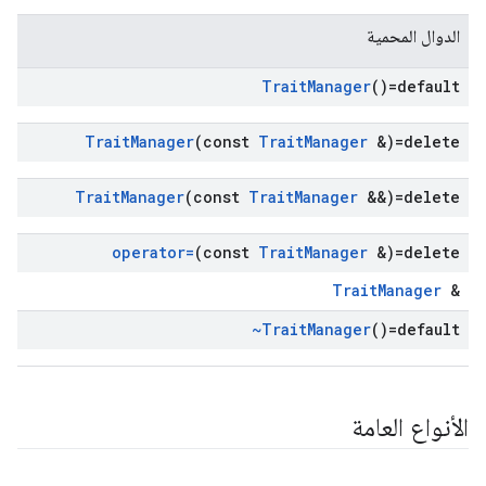
الدوال المحمية
Trait
Manager
()=default
Trait
Manager
(const
Trait
Manager
&)=delete
Trait
Manager
(const
Trait
Manager
&&)=delete
operator=
(const
Trait
Manager
&)=delete
TraitManager
&
~Trait
Manager
()=default
الأنواع العامة