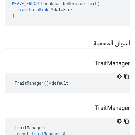
WEAVE_ERROR
 UnsubscribeServiceTrait(

TraitDataSink
 *dataSink

)
الدوال المحمية
Trait
Manager
 TraitManager()=default
Trait
Manager
TraitManager
(
const
TraitManager
&