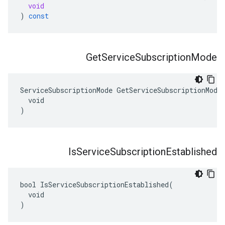
void
)
const
Get
Service
Subscription
Mode
ServiceSubscriptionMode GetServiceSubscriptionMode(
  void

)
Is
Service
Subscription
Established
bool IsServiceSubscriptionEstablished(

  void

)