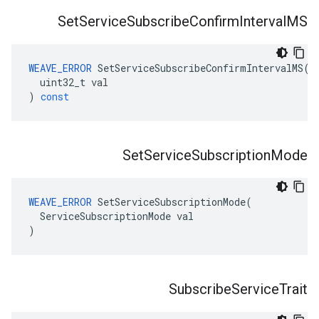
Set
Service
Subscribe
Confirm
Interval
MS
WEAVE_ERROR
SetServiceSubscribeConfirmIntervalMS
(
uint32_t
val
)
const
Set
Service
Subscription
Mode
WEAVE_ERROR
 SetServiceSubscriptionMode(

  ServiceSubscriptionMode val

)
Subscribe
Service
Trait