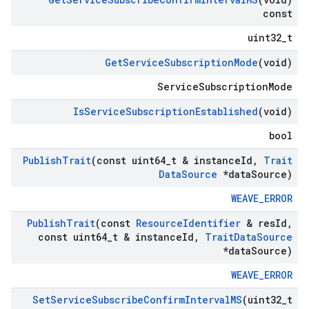
const
uint32_t
Get
Service
Subscription
Mode
(void)
ServiceSubscriptionMode
Is
Service
Subscription
Established
(void)
bool
Publish
Trait
(const uint64
_
t & instance
Id
,
Trait
Data
Source
*data
Source)
WEAVE_ERROR
Publish
Trait
(const
Resource
Identifier
& res
Id
,
const uint64
_
t & instance
Id
,
Trait
Data
Source
*data
Source)
WEAVE_ERROR
Set
Service
Subscribe
Confirm
Interval
MS
(uint32
_
t