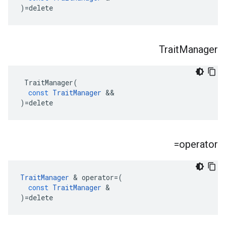
)
=
delete
Trait
Manager
TraitManager
(
const
TraitManager
&&
)
=
delete
operator=
TraitManager
&
operator
=
(
const
TraitManager
&
)
=
delete