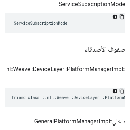
Service
Subscription
Mode
 ServiceSubscriptionMode
صفوف الأصدقاء
nl
::
Weave
::
Device
Layer
::
Platform
Manager
Impl
::
friend class ::nl::Weave::DeviceLayer::PlatformMa
داخلي
::
Impl
Manager
Platform
General