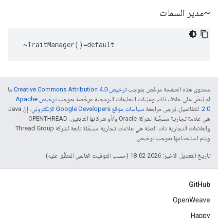
~مدير السمات
 ~TraitManager()=default
محتوى هذه الصفحة مرخّص بموجب
ترخيص Creative Commons Attribution 4.0‏
ما
لم يُنصّ على خلاف ذلك، وعيّنات التعليمات البرمجية مرخّصة بموجب
ترخيص Apache
2.0‏
. للتفاصيل، يُرجى مراجعة
سياسات موقع Google Developers الإلكتروني
. إنّ Java
هي علامة تجارية مسجَّلة لشركة Oracle و/أو شركائها التابعين. ‫OPENTHREAD
والعلامات التجارية ذات الصلة هي علامات تجارية مسجّلة تابعة لشركة Thread Group
ويتم استخدامها بموجب ترخيص.
تاريخ التعديل الأخير: 2026-02-18 (حسب التوقيت العالمي المتفَّق عليه)
GitHub
OpenWeave
Happy