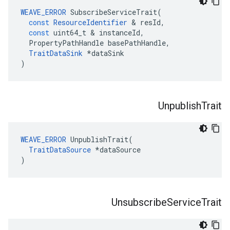
WEAVE_ERROR
SubscribeServiceTrait
(
const
ResourceIdentifier
&
resId
,
const
uint64_t
&
instanceId
,
PropertyPathHandle
basePathHandle
,
TraitDataSink
*
dataSink
)
Unpublish
Trait
WEAVE_ERROR
 UnpublishTrait(

TraitDataSource
 *dataSource

)
Unsubscribe
Service
Trait