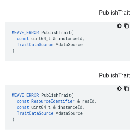
Publish
Trait
WEAVE_ERROR
PublishTrait
(
const
uint64_t
&
instanceId
,
TraitDataSource
*
dataSource
)
Publish
Trait
WEAVE_ERROR
PublishTrait
(
const
ResourceIdentifier
&
resId
,
const
uint64_t
&
instanceId
,
TraitDataSource
*
dataSource
)