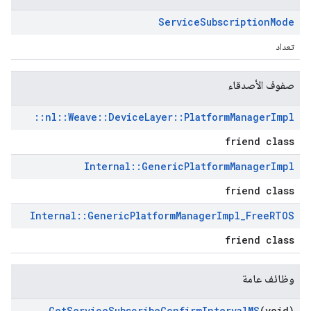
Service
Subscription
Mode
تعداد
صفوف الأصدقاء
::
nl
::
Weave
::
Device
Layer
::
Platform
Manager
Impl
friend class
Internal
::
Generic
Platform
Manager
Impl
friend class
Internal
::
Generic
Platform
Manager
Impl
_
Free
RTOS
friend class
وظائف عامة
Get
Service
Subscribe
Confirm
Interval
MS
(void)