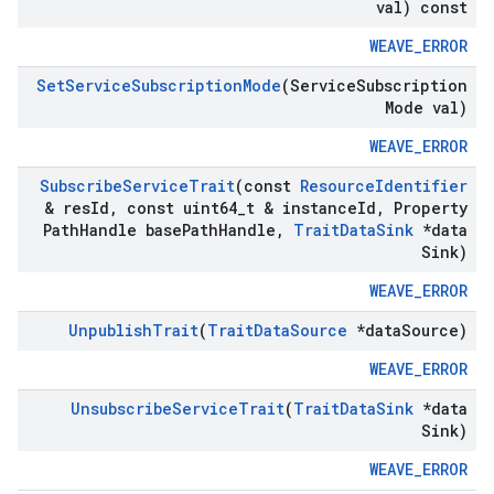
val) const
WEAVE_ERROR
Set
Service
Subscription
Mode
(Service
Subscription
Mode val)
WEAVE_ERROR
Subscribe
Service
Trait
(const
Resource
Identifier
& res
Id
,
const uint64
_
t & instance
Id
,
Property
Path
Handle base
Path
Handle
,
Trait
Data
Sink
*data
Sink)
WEAVE_ERROR
Unpublish
Trait
(
Trait
Data
Source
*data
Source)
WEAVE_ERROR
Unsubscribe
Service
Trait
(
Trait
Data
Sink
*data
Sink)
WEAVE_ERROR