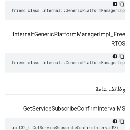
friend class Internal::GenericPlatformManagerImpl
Internal
::
Generic
Platform
Manager
Impl
_
Free
RTOS
friend class Internal::GenericPlatformManagerImpl_
وظائف عامة
Get
Service
Subscribe
Confirm
Interval
MS
uint32_t
GetServiceSubscribeConfirmIntervalMS
(