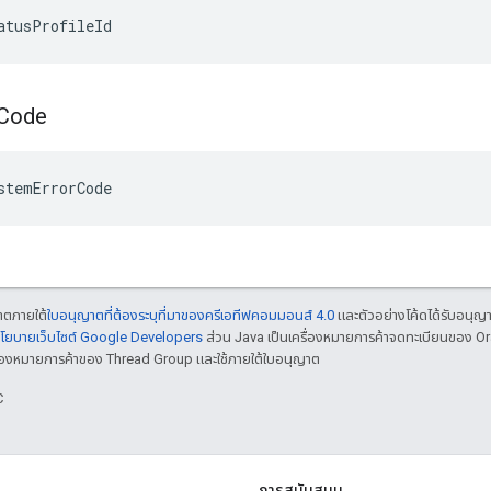
atusProfileId
Code
stemErrorCode
ญาตภายใต้
ใบอนุญาตที่ต้องระบุที่มาของครีเอทีฟคอมมอนส์ 4.0
และตัวอย่างโค้ดได้รับอนุญ
โยบายเว็บไซต์ Google Developers
ส่วน Java เป็นเครื่องหมายการค้าจดทะเบียนของ O
เครื่องหมายการค้าของ Thread Group และใช้ภายใต้ใบอนุญาต
C
การสนับสนุน