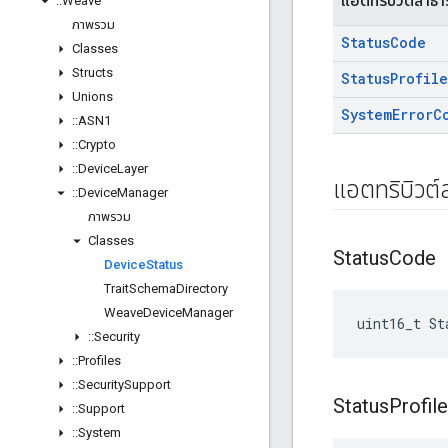
แอตทริบิวต์สาธ
::
Weave
ภาพรวม
Status
Code
Classes
Structs
Status
Profile
Unions
System
Error
C
::
ASN1
::
Crypto
::
Device
Layer
แอตทริบิวต
::
Device
Manager
ภาพรวม
Classes
Status
Code
Device
Status
Trait
Schema
Directory
Weave
Device
Manager
uint16_t St
::
Security
::
Profiles
::
Security
Support
Status
Profile
::
Support
::
System