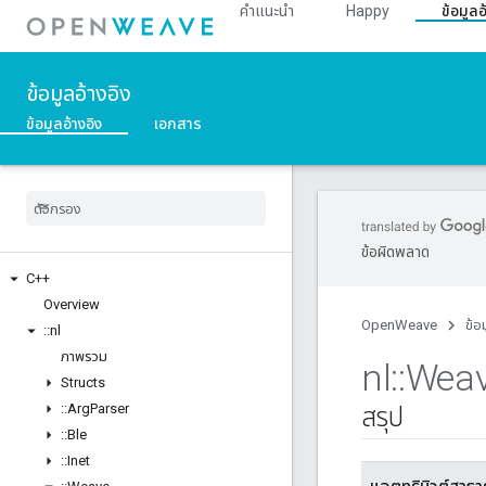
คำแนะนำ
Happy
ข้อมูลอ
ข้อมูลอ้างอิง
ข้อมูลอ้างอิง
เอกสาร
ข้อผิดพลาด
C++
Overview
OpenWeave
ข้อ
::
nl
ภาพรวม
nl
::
Wea
Structs
::
Arg
Parser
สรุป
::
Ble
::
Inet