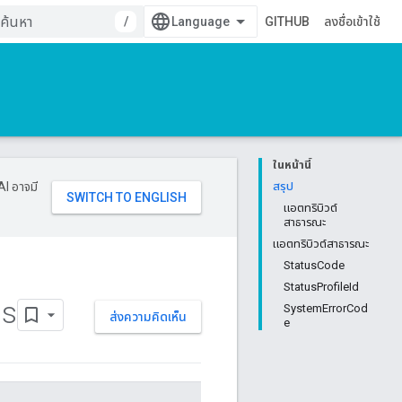
/
GITHUB
ลงชื่อเข้าใช้
ในหน้านี้
AI อาจมี
สรุป
แอตทริบิวต์
สาธารณะ
แอตทริบิวต์สาธารณะ
StatusCode
StatusProfileId
us
SystemErrorCod
ส่งความคิดเห็น
e