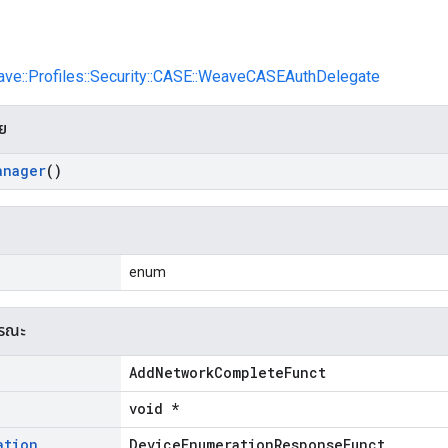
ave::Profiles::Security::CASE::WeaveCASEAuthDelegate
าย
anager
()
enum
ารณะ
AddNetworkCompleteFunct
void *
ation
DeviceEnumerationResponseFunct