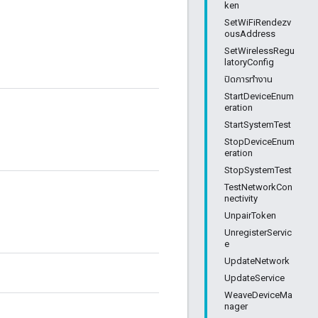
ken
SetWiFiRendezv
ousAddress
SetWirelessRegu
latoryConfig
ปิดการทำงาน
StartDeviceEnum
eration
StartSystemTest
StopDeviceEnum
eration
StopSystemTest
TestNetworkCon
nectivity
UnpairToken
UnregisterServic
e
UpdateNetwork
UpdateService
WeaveDeviceMa
nager