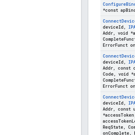
Configure
Bin
*const ap
Bin
Connect
Devic
device
Id
,
IP
Addr
,
void *
Complete
Func
Error
Funct o
Connect
Devic
device
Id
,
IP
Addr
,
const c
Code
,
void *
Complete
Func
Error
Funct o
Connect
Devic
device
Id
,
IP
Addr
,
const u
*access
Token
access
Token
L
Req
State
,
Com
on
Complete
,
E