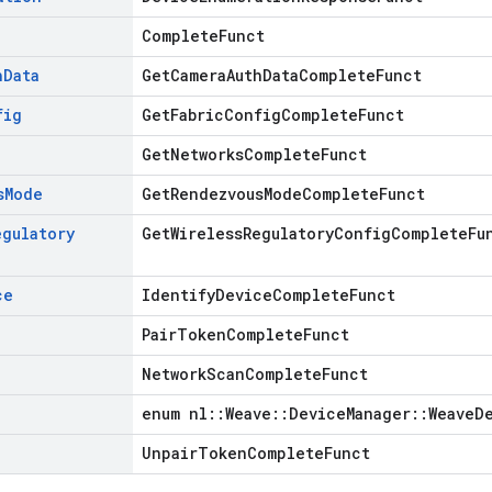
CompleteFunct
h
Data
GetCameraAuthDataCompleteFunct
fig
GetFabricConfigCompleteFunct
GetNetworksCompleteFunct
s
Mode
GetRendezvousModeCompleteFunct
egulatory
GetWirelessRegulatoryConfigCompleteFu
ce
IdentifyDeviceCompleteFunct
PairTokenCompleteFunct
NetworkScanCompleteFunct
enum nl::Weave::DeviceManager::WeaveD
UnpairTokenCompleteFunct