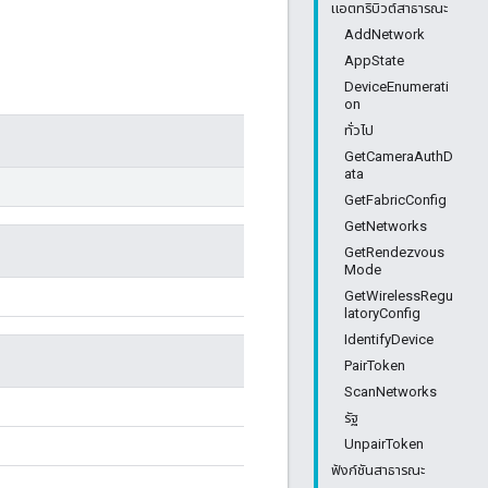
แอตทริบิวต์สาธารณะ
AddNetwork
AppState
DeviceEnumerati
on
ทั่วไป
GetCameraAuthD
ata
GetFabricConfig
GetNetworks
GetRendezvous
Mode
GetWirelessRegu
latoryConfig
IdentifyDevice
PairToken
ScanNetworks
รัฐ
UnpairToken
ฟังก์ชันสาธารณะ