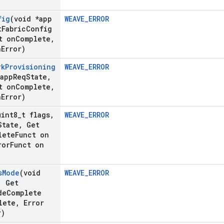
fig
(void *app
WEAVE_ERROR
t
Fabric
Config
t on
Complete
,
n
Error)
rk
Provisioning
WEAVE_ERROR
*app
Req
State
,
t on
Complete
,
n
Error)
uint8
_
t flags
,
WEAVE_ERROR
State
,
Get
lete
Funct on
ror
Funct on
s
Mode
(void
WEAVE_ERROR
,
Get
de
Complete
lete
,
Error
r)