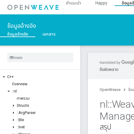
คำแนะนำ
Happy
ข้อมูลอ
ข้อมูลอ้างอิง
ข้อมูลอ้างอิง
เอกสาร
ข้อผิดพลาด
C++
Overview
OpenWeave
ข้อ
::
nl
ภาพรวม
nl
::
Wea
Structs
Manage
::
Arg
Parser
::
Ble
สรุป
::
Inet