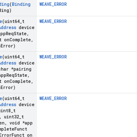
ding
(
Binding
WEAVE_ERROR
ding)
e
(uint64
_
t
WEAVE_ERROR
Address
device
app
Req
State
,
t on
Complete
,
n
Error)
e
(uint64
_
t
WEAVE_ERROR
Address
device
har *pairing
app
Req
State
,
t on
Complete
,
n
Error)
e
(uint64
_
t
WEAVE_ERROR
Address
device
int8
_
t
,
uint32
_
t
en
,
void *app
plete
Funct
rror
Funct on