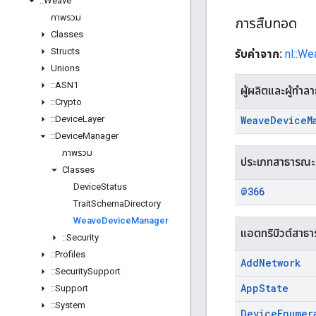
::
Weave
ภาพรวม
การสืบทอด
Classes
Structs
รับค่าจาก:
nl::We
Unions
::
ASN1
ผู้ผลิตและผู้ทำล
::
Crypto
::
Device
Layer
Weave
Device
M
::
Device
Manager
ภาพรวม
ประเภทสาธารณะ
Classes
Device
Status
@366
Trait
Schema
Directory
Weave
Device
Manager
แอตทริบิวต์สาธ
::
Security
::
Profiles
Add
Network
::
Security
Support
App
State
::
Support
::
System
Device
Enumer