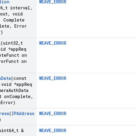
tion
WEAVE_ERROR
16
_
t interval
,
out
,
void
,
Complete
lete
,
Error
r)
k
(uint32
_
t
WEAVE_ERROR
id *app
Req
ete
Funct on
ror
Funct on
h
Data
(const
WEAVE_ERROR
void *app
Req
mera
Auth
Data
t on
Complete
,
n
Error)
ress
(
IPAddress
WEAVE_ERROR
)
uint64
_
t &
WEAVE_ERROR