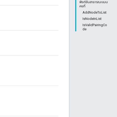
ฟังก์ชันสาธารณะแบบ
คงที่
AddNodeToList
IsNodeInList
IsValidPairingCo
de