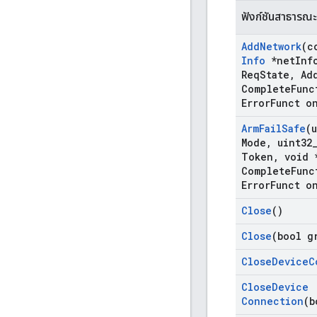
ฟังก์ชันสาธารณะ
Add
Network
(c
Info
*net
Inf
Req
State
,
Ad
Complete
Func
Error
Funct o
Arm
Fail
Safe
(
Mode
,
uint32
Token
,
void 
Complete
Func
Error
Funct o
Close
()
Close
(bool g
Close
Device
C
Close
Device
Connection
(b