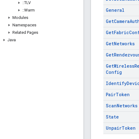
::
TLV
General
::
Warm
Modules
Get
Camera
Aut
Namespaces
Get
Fabric
Con
Related Pages
Java
Get
Networks
Get
Rendezvou
Get
Wireless
R
Config
Identify
Devi
Pair
Token
Scan
Networks
State
Unpair
Token