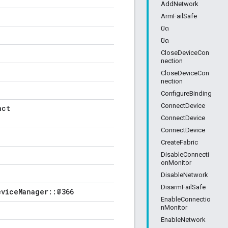
AddNetwork
ArmFailSafe
ปิด
ปิด
CloseDeviceCon
nection
CloseDeviceCon
nection
ConfigureBinding
ConnectDevice
nct
ConnectDevice
ConnectDevice
CreateFabric
DisableConnecti
onMonitor
DisableNetwork
DisarmFailSafe
eviceManager::@366
EnableConnectio
nMonitor
EnableNetwork