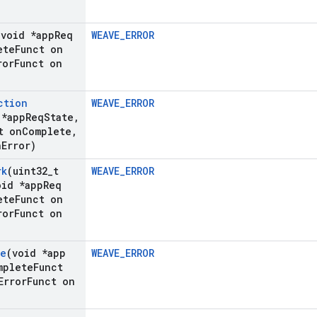
(void *app
Req
WEAVE_ERROR
ete
Funct on
ror
Funct on
ction
WEAVE_ERROR
 *app
Req
State
,
t on
Complete
,
n
Error)
rk
(uint32
_
t
WEAVE_ERROR
id *app
Req
ete
Funct on
ror
Funct on
fe
(void *app
WEAVE_ERROR
plete
Funct
rror
Funct on