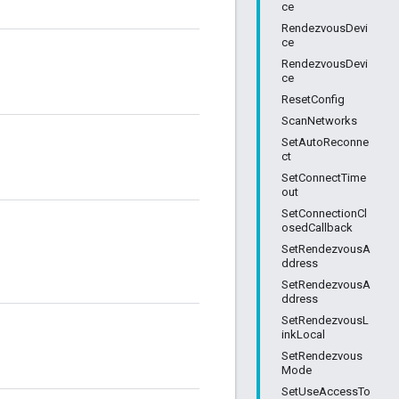
ce
RendezvousDevi
ce
RendezvousDevi
ce
ResetConfig
ScanNetworks
SetAutoReconne
ct
SetConnectTime
out
SetConnectionCl
osedCallback
SetRendezvousA
ddress
SetRendezvousA
ddress
SetRendezvousL
inkLocal
SetRendezvous
Mode
SetUseAccessTo