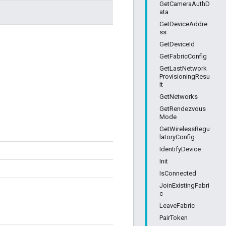
GetCameraAuthD
ata
GetDeviceAddre
ss
GetDeviceId
GetFabricConfig
GetLastNetwork
ProvisioningResu
lt
GetNetworks
GetRendezvous
Mode
GetWirelessRegu
latoryConfig
IdentifyDevice
Init
IsConnected
JoinExistingFabri
c
LeaveFabric
PairToken