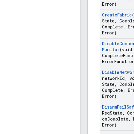
Error)
Create
Fabric
State
,
Compl
Complete
,
Er
Error)
Disable
Conne
Monitor
(void
Complete
Func
Error
Funct o
Disable
Netwo
network
Id
,
vo
State
,
Compl
Complete
,
Er
Error)
Disarm
Fail
Sa
Req
State
,
Com
on
Complete
,
E
Error)