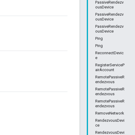
PassiveRendezv
ousDevice
PassiveRendezv
ousDevice
PassiveRendezv
ousDevice
Ping
Ping
ReconnectDevic
e
RegisterServiceP
airAccount
RemotePassiveR
endezvous
RemotePassiveR
endezvous
RemotePassiveR
endezvous
RemoveNetwork
RendezvousDevi
ce
RendezvousDevi