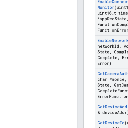
Enable
Connec
Monitor
(uint
uint16
_
t time
*app
Req
State
Funct on
Comp
Funct on
Erro
Enable
Networ
network
Id
,
vo
State
,
Compl
Complete
,
Er
Error)
Get
Camera
Aut
char *nonce
,
State
,
Get
Ca
Complete
Func
Error
Funct o
Get
Device
Add
& device
Addr
Get
Device
Id
(