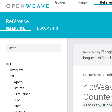
Guides
Happy
Référe
Référence
REFERENCE
DOCUMENTS
langue préférée. L
C++
Overview
OpenWeave
Ré
::
nl
Aperçu
nl
::
Wea
Structs
Counte
::
Arg
Parser
::
Ble
<src/lib/supp
::
Inet