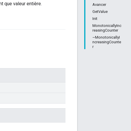
 que valeur entière.
Avancer
GetValue
Init
MonotonicallyInc
reasingCounter
~MonotonicallyI
ncreasingCounte
r