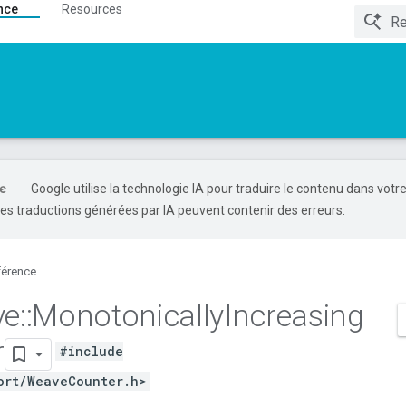
nce
Resources
Google utilise la technologie IA pour traduire le contenu dans votr
es traductions générées par IA peuvent contenir des erreurs.
férence
ve
::
Monotonically
Increasing
r
#include
ort/WeaveCounter.h>