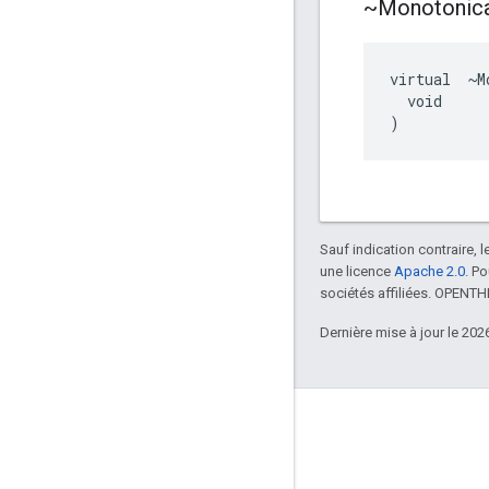
~Monotonica
virtual  ~M
  void

)
Sauf indication contraire, 
une licence
Apache 2.0
. P
sociétés affiliées. OPENT
Dernière mise à jour le 202
GitHub
OpenWeave