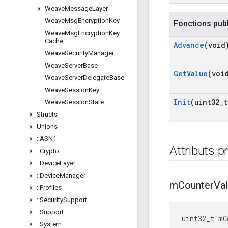
Weave
Message
Layer
Weave
Msg
Encryption
Key
Fonctions pub
Weave
Msg
Encryption
Key
Cache
Advance
(void
Weave
Security
Manager
Weave
Server
Base
Get
Value
(voi
Weave
Server
Delegate
Base
Weave
Session
Key
Init
(uint32
_
t
Weave
Session
State
Structs
Unions
::
ASN1
Attributs p
::
Crypto
::
Device
Layer
::
Device
Manager
m
Counter
Va
::
Profiles
::
Security
Support
::
Support
uint32_t mC
::
System