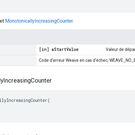
jet
MonotonicallyIncreasingCounter
.
[in] a
Start
Value
Valeur de dépa
Code d'erreur Weave en cas d'échec, WEAVE_NO_E
ly
Increasing
Counter
llyIncreasingCounter(
