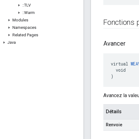
::
TLV
::
Warm
Modules
Fonctions 
Namespaces
Related Pages
Avancer
Java
virtual 
WEA
  void

)
Avancez la valeu
Détails
Renvoie