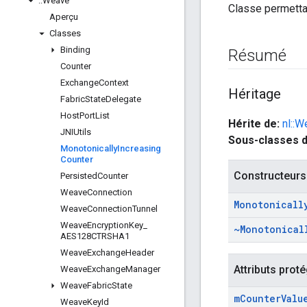
::
Weave
Classe permetta
Aperçu
Classes
Binding
Résumé
Counter
Exchange
Context
Héritage
Fabric
State
Delegate
Host
Port
List
Hérite de:
nl::W
JNIUtils
Sous-classes 
Monotonically
Increasing
Counter
Constructeurs
Persisted
Counter
Weave
Connection
Monotonicall
Weave
Connection
Tunnel
Weave
Encryption
Key
_
~Monotonical
AES128CTRSHA1
Weave
Exchange
Header
Attributs prot
Weave
Exchange
Manager
Weave
Fabric
State
m
Counter
Valu
Weave
Key
Id