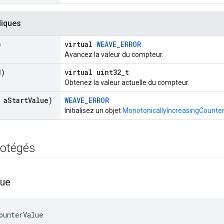
liques
)
virtual
WEAVE_ERROR
Avancez la valeur du compteur.
d)
virtual uint32_t
Obtenez la valeur actuelle du compteur.
 a
Start
Value)
WEAVE_ERROR
Initialisez un objet
MonotonicallyIncreasingCounter
rotégés
lue
ounterValue