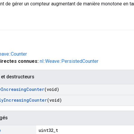
nt de gérer un compteur augmentant de manière monotone en tant
eave::Counter
directes connues:
nl::Weave::PersistedCounter
 et destructeurs
y
Increasing
Counter
(void)
ly
Increasing
Counter
(void)
égés
e
uint32_t