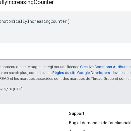
lly
Increasing
Counter
onotonicallyIncreasingCounter(

le contenu de cette page est régi par une licence
Creative Commons Attribution
our en savoir plus, consultez les
Règles du site Google Developers
. Java est 
HREAD et les marques associées sont des marques de Thread Group et sont uti
6/02/18 (UTC).
Support
Bug et demandes de fonctionnali