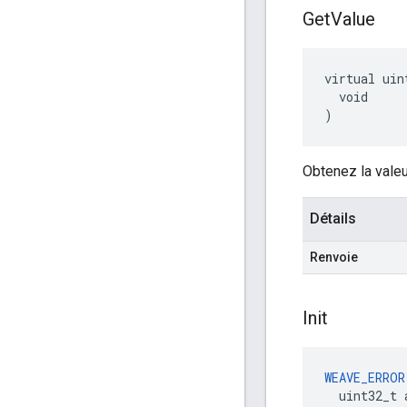
Get
Value
virtual uin
  void

)
Obtenez la valeu
Détails
Renvoie
Init
WEAVE_ERROR
  uint32_t 