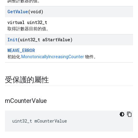
調整計數器的值。
Get
Value
(void)
virtual uint32_t
取得計數器目前的值。
Init
(uint32
_
t a
Start
Value)
WEAVE_ERROR
初始化
MonotonicallyIncreasingCounter
物件。
受保護的屬性
m
Counter
Value
uint32_t mCounterValue