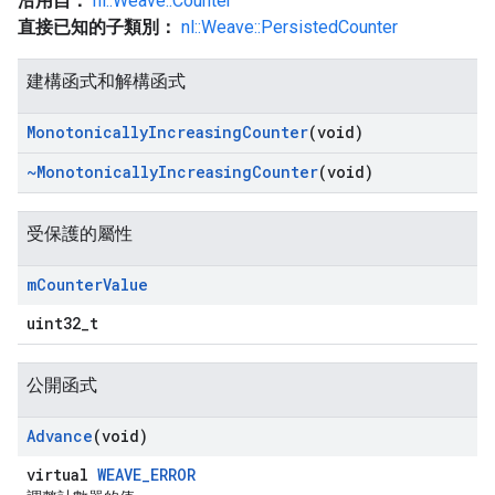
沿用自：
nl::Weave::Counter
直接已知的子類別：
nl::Weave::PersistedCounter
建構函式和解構函式
Monotonically
Increasing
Counter
(void)
~Monotonically
Increasing
Counter
(void)
受保護的屬性
m
Counter
Value
uint32_t
公開函式
Advance
(void)
virtual
WEAVE_ERROR