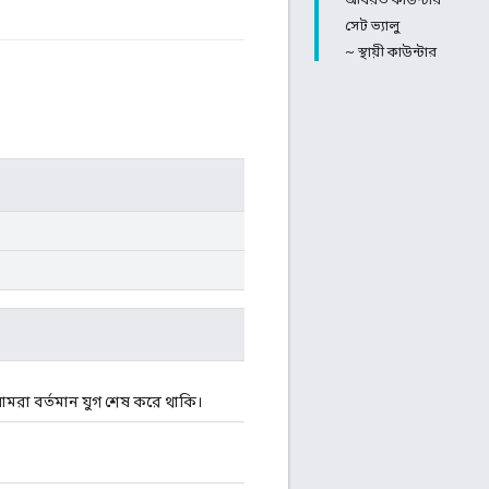
সেট ভ্যালু
~ স্থায়ী কাউন্টার
দি আমরা বর্তমান যুগ শেষ করে থাকি।