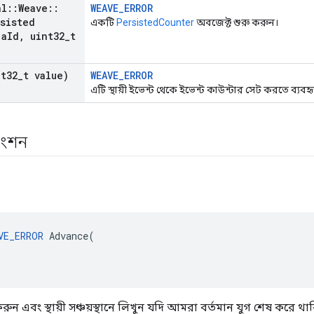
nl
::
Weave
::
WEAVE_ERROR
sisted
একটি
PersistedCounter
অবজেক্ট শুরু করুন।
 a
Id
,
uint32
_
t
t32
_
t value)
WEAVE_ERROR
এটি স্থায়ী ইভেন্ট থেকে ইভেন্ট কাউন্টার সেট করতে ব্যবহৃ
াংশন
VE_ERROR
 Advance(

 করুন এবং স্থায়ী সঞ্চয়স্থানে লিখুন যদি আমরা বর্তমান যুগ শেষ করে থা