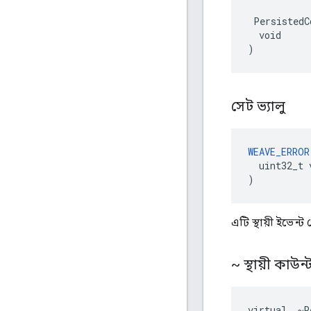
 PersistedC
  void

)
সেট ভ্যালু
WEAVE_ERROR
  uint32_t v
)
এটি স্থায়ী ইভেন্
~ স্থায়ী কাউন
virtual  ~P