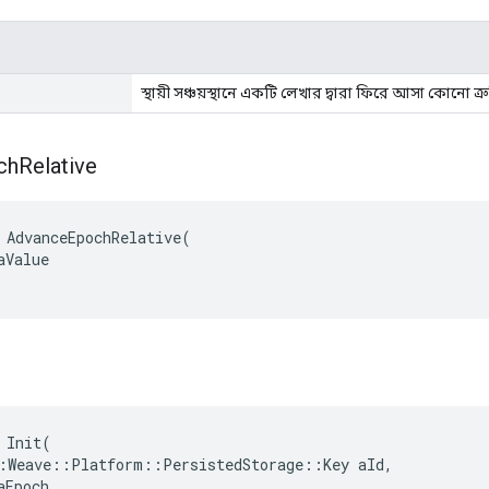
স্থায়ী সঞ্চয়স্থানে একটি লেখার দ্বারা ফিরে আসা কোনো ত্রু
ch
Relative
 AdvanceEpochRelative(

Value

Init
(
:
Weave
::
Platform
::
PersistedStorage
::
Key
aId
,
aEpoch