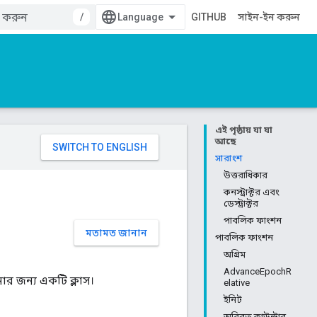
/
GITHUB
সাইন-ইন করুন
এই পৃষ্ঠায় যা যা
আছে
সারাংশ
উত্তরাধিকার
কনস্ট্রাক্টর এবং
ডেস্ট্রাক্টর
পাবলিক ফাংশন
মতামত জানান
পাবলিক ফাংশন
অগ্রিম
AdvanceEpochR
নার জন্য একটি ক্লাস।
elative
ইনিট
অবিরত কাউন্টার