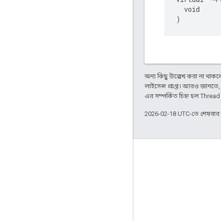
  void

)
অন্য কিছু উল্লেখ করা না থাকলে,
লাইসেন্স প্রাপ্ত। আরও জানতে
এর সম্পর্কিত চিহ্ন হল Threa
2026-02-18 UTC-তে শেষবা
GitHub
OpenWeave
Happy
OpenThread