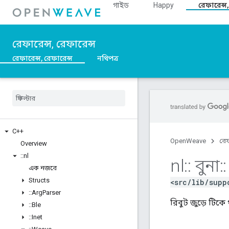
গাইড
Happy
রেফারেন্স,
রেফারেন্স, রেফারেন্স
রেফারেন্স, রেফারেন্স
নথিপত্র
C++
OpenWeave
রেফ
Overview
::
nl
nl
::
বুনা
::
এক নজরে
Structs
<src/lib/supp
::
Arg
Parser
রিবুট জুড়ে টিকে
::
Ble
::
Inet