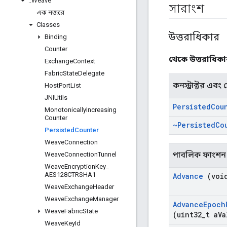
::
Weave
সারাংশ
এক নজরে
Classes
উত্তরাধিকার
Binding
Counter
থেকে উত্তরাধিকারস
Exchange
Context
Fabric
State
Delegate
কনস্ট্রাক্টর এবং ডে
Host
Port
List
JNIUtils
Persisted
Cou
Monotonically
Increasing
Counter
~Persisted
Co
Persisted
Counter
Weave
Connection
পাবলিক ফাংশন
Weave
Connection
Tunnel
Weave
Encryption
Key
_
AES128CTRSHA1
Advance
(voi
Weave
Exchange
Header
Weave
Exchange
Manager
Advance
Epoch
Weave
Fabric
State
(uint32
_
t a
Va
Weave
Key
Id