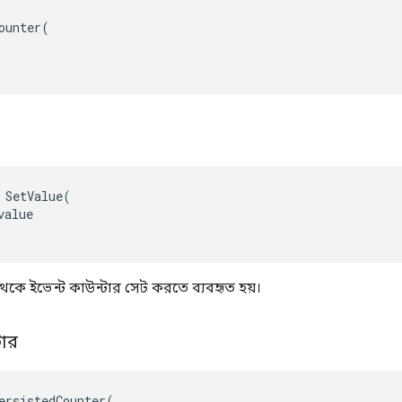
ounter(

 SetValue(

alue

ট থেকে ইভেন্ট কাউন্টার সেট করতে ব্যবহৃত হয়।
্টার
ersistedCounter(
