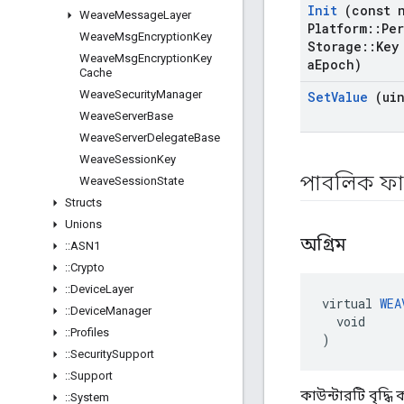
Init
(const 
Weave
Message
Layer
Platform
::
Per
Weave
Msg
Encryption
Key
Storage
::
Key
Weave
Msg
Encryption
Key
a
Epoch)
Cache
Weave
Security
Manager
Set
Value
(uin
Weave
Server
Base
Weave
Server
Delegate
Base
Weave
Session
Key
পাবলিক ফ
Weave
Session
State
Structs
Unions
অগ্রিম
::
ASN1
::
Crypto
::
Device
Layer
virtual 
WEA
::
Device
Manager
  void

::
Profiles
)
::
Security
Support
::
Support
কাউন্টারটি বৃদ্ধি
::
System