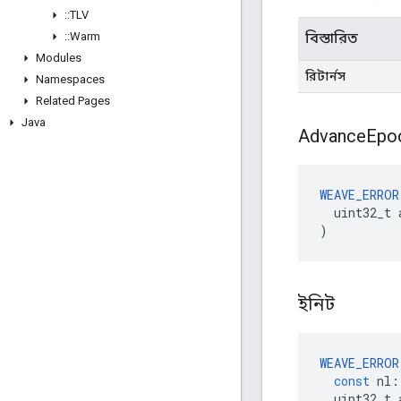
::
TLV
::
Warm
বিস্তারিত
Modules
রিটার্নস
Namespaces
Related Pages
Java
Advance
Epo
WEAVE_ERROR
  uint32_t a
)
ইনিট
WEAVE_ERROR
const
nl
:
uint32_t