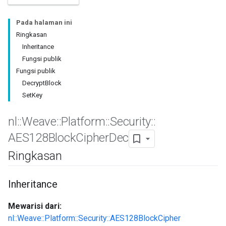
Pada halaman ini
Ringkasan
Inheritance
Fungsi publik
Fungsi publik
DecryptBlock
SetKey
nl
::
Weave
::
Platform
::
Security
::
AES128Block
Cipher
Dec
Ringkasan
Inheritance
Mewarisi dari:
nl::Weave::Platform::Security::AES128BlockCipher