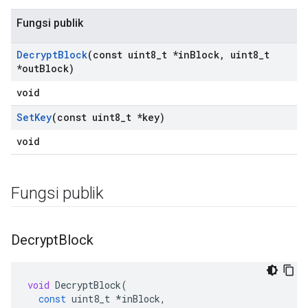
Fungsi publik
Decrypt
Block
(const uint8
_
t *in
Block
,
uint8
_
t
*out
Block)
void
Set
Key
(const uint8
_
t *key)
void
Fungsi publik
Decrypt
Block
void
DecryptBlock
(
const
uint8_t
*
inBlock
,