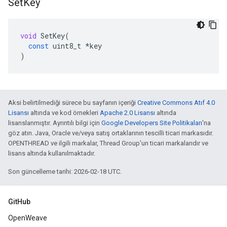
Set
Key
void
SetKey
(
const
uint8_t
*
key
)
Aksi belirtilmediği sürece bu sayfanın içeriği
Creative Commons Atıf 4.0
Lisansı
altında ve kod örnekleri
Apache 2.0 Lisansı
altında
lisanslanmıştır. Ayrıntılı bilgi için
Google Developers Site Politikaları
'na
göz atın. Java, Oracle ve/veya satış ortaklarının tescilli ticari markasıdır.
OPENTHREAD ve ilgili markalar, Thread Group'un ticari markalarıdır ve
lisans altında kullanılmaktadır.
Son güncelleme tarihi: 2026-02-18 UTC.
GitHub
OpenWeave