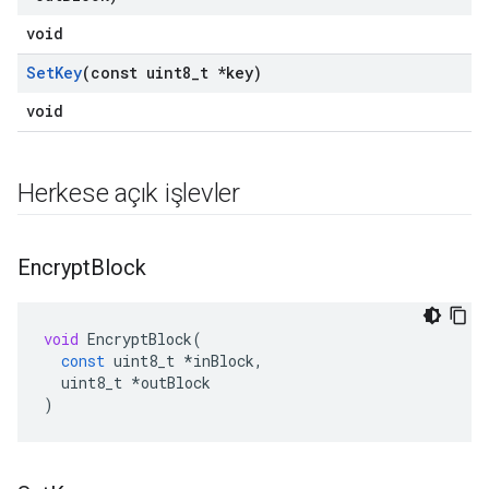
void
Set
Key
(const uint8
_
t *key)
void
Herkese açık işlevler
Encrypt
Block
void
EncryptBlock
(
const
uint8_t
*
inBlock
,
uint8_t
*
outBlock
)