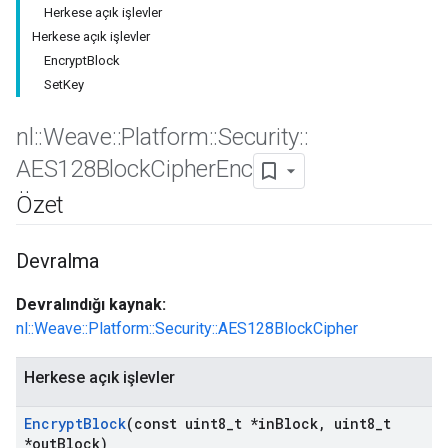
Herkese açık işlevler
Herkese açık işlevler
EncryptBlock
SetKey
nl
::
Weave
::
Platform
::
Security
::
AES128Block
Cipher
Enc
Özet
Devralma
Devralındığı kaynak:
nl::Weave::Platform::Security::AES128BlockCipher
Herkese açık işlevler
Encrypt
Block
(const uint8
_
t *in
Block
,
uint8
_
t
*out
Block)