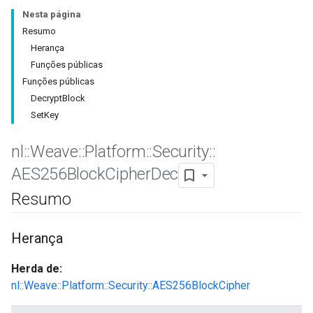
Nesta página
Resumo
Herança
Funções públicas
Funções públicas
DecryptBlock
SetKey
nl
::
Weave
::
Platform
::
Security
::
AES256Block
Cipher
Dec
Resumo
Herança
Herda de:
nl::Weave::Platform::Security::AES256BlockCipher