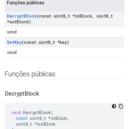
Funções públicas
Decrypt
Block
(const uint8
_
t *in
Block
,
uint8
_
t
*out
Block)
void
Set
Key
(const uint8
_
t *key)
void
Funções públicas
Decrypt
Block
void
DecryptBlock
(
const
uint8_t
*
inBlock
,
uint8_t
*
outBlock