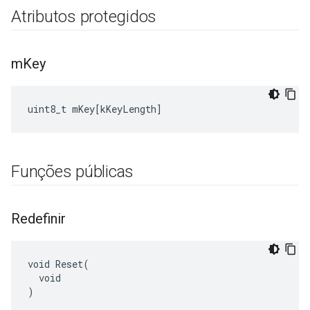
Atributos protegidos
m
Key
uint8_t
mKey
[
kKeyLength
]
Funções públicas
Redefinir
void Reset(

  void

)