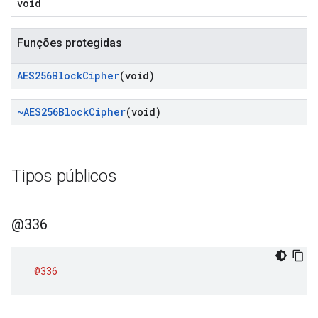
void
Funções protegidas
AES256Block
Cipher
(void)
~AES256Block
Cipher
(void)
Tipos públicos
@336
@336