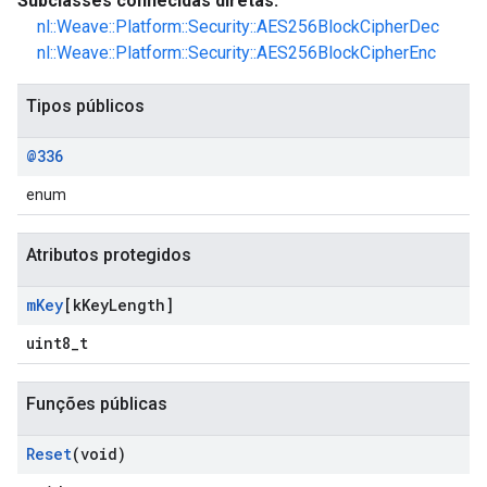
Subclasses conhecidas diretas:
nl::Weave::Platform::Security::AES256BlockCipherDec
nl::Weave::Platform::Security::AES256BlockCipherEnc
Tipos públicos
@336
enum
Atributos protegidos
m
Key
[k
Key
Length]
uint8_t
Funções públicas
Reset
(void)